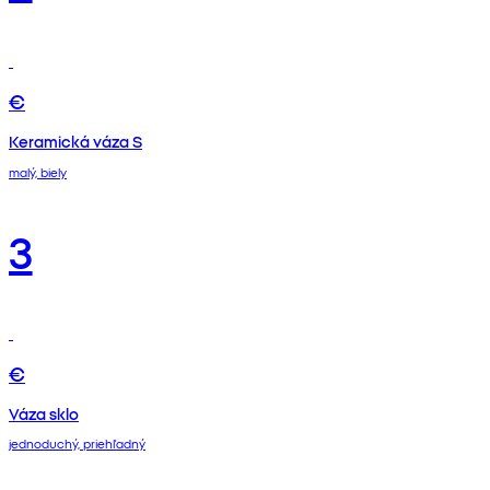
€
Keramická váza S
malý, biely
3
€
Váza sklo
jednoduchý, priehľadný