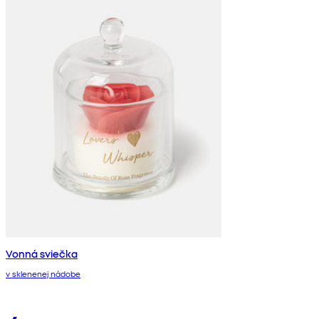
Vonná sviečka
v sklenenej nádobe