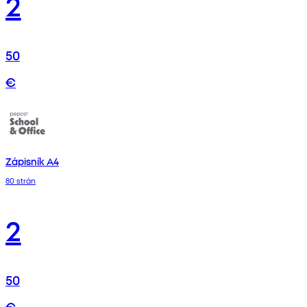
2
50
€
Zápisník A4
80 strán
2
50
€