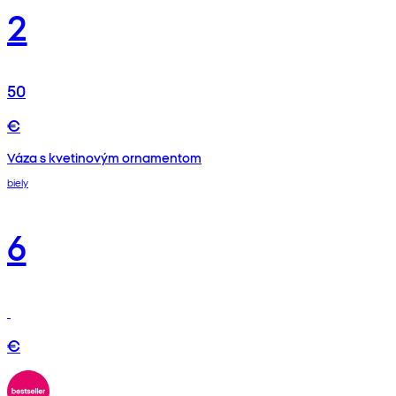
2
50
€
Váza s kvetinovým ornamentom
biely
6
€