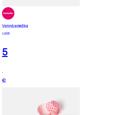
Vonná sviečka
v skle
5
€