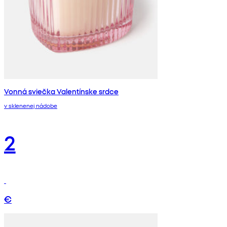
Vonná sviečka Valentínske srdce
v sklenenej nádobe
2
€