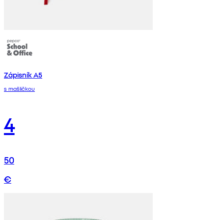
Zápisník A5
s mašličkou
4
50
€