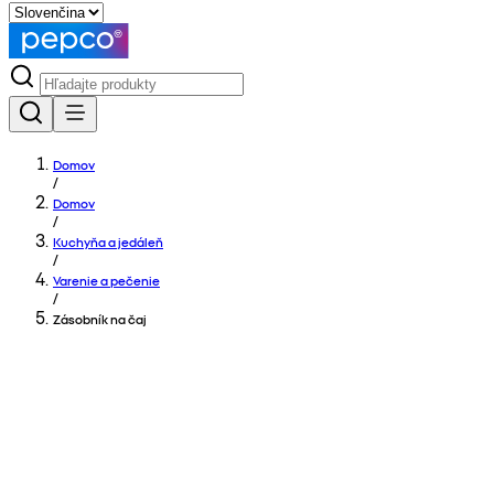
Domov
/
Domov
/
Kuchyňa a jedáleň
/
Varenie a pečenie
/
Zásobník na čaj