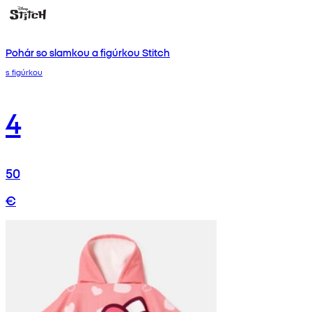
Pohár so slamkou a figúrkou Stitch
s figúrkou
4
50
€