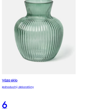
Váza sklo
jednoduchý, dekoratívny
6