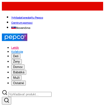
Vyhľadať predajňu Pepco
Centrum pomoci
Slovenčina
Leták
Kolekcie
Deti
Ženy
Domov
Bábätká
Muži
Ostatné