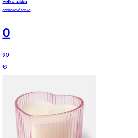
Veľká taška
darčeková taška
0
90
€