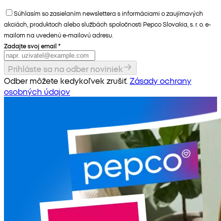
Súhlasím so zasielaním newslettera s informáciami o zaujímavých
akciách, produktoch alebo službách spoločnosti Pepco Slovakia, s. r. o. e-
mailom na uvedenú e-mailovú adresu.
Zadajte svoj email
*
Prihláste sa na odber noviniek
Odber môžete kedykoľvek zrušiť.
Zásady ochrany
osobných údajov