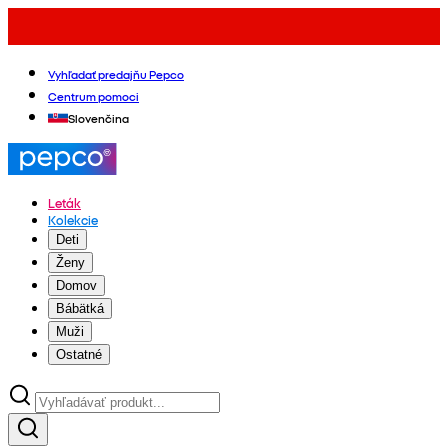
Vyhľadať predajňu Pepco
Centrum pomoci
Slovenčina
Leták
Kolekcie
Deti
Ženy
Domov
Bábätká
Muži
Ostatné