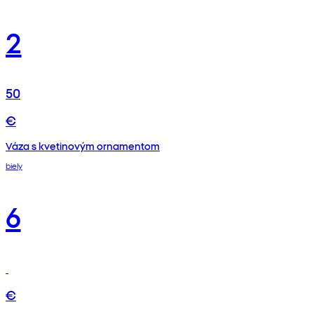
2
50
€
Váza s kvetinovým ornamentom
biely
6
€