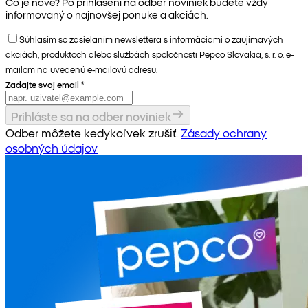
Čo je nové? Po prihlásení na odber noviniek budete vždy
informovaný o najnovšej ponuke a akciách.
Súhlasím so zasielaním newslettera s informáciami o zaujímavých
akciách, produktoch alebo službách spoločnosti Pepco Slovakia, s. r. o. e-
mailom na uvedenú e-mailovú adresu.
Zadajte svoj email
*
Prihláste sa na odber noviniek
Odber môžete kedykoľvek zrušiť.
Zásady ochrany
osobných údajov