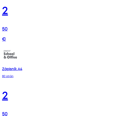
2
50
€
Zápisník A4
80 strán
2
50