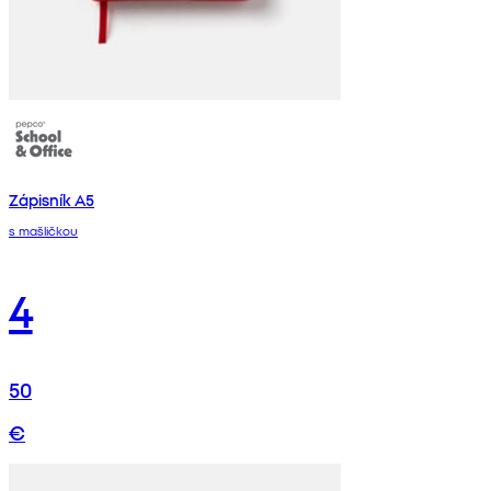
Zápisník A5
s mašličkou
4
50
€