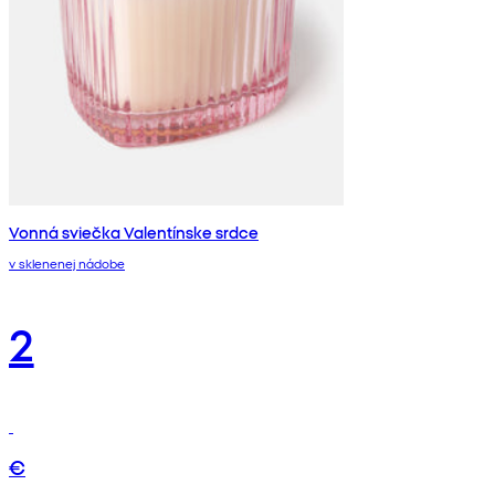
Vonná sviečka Valentínske srdce
v sklenenej nádobe
2
€