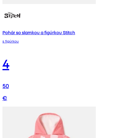
Pohár so slamkou a figúrkou Stitch
s figúrkou
4
50
€