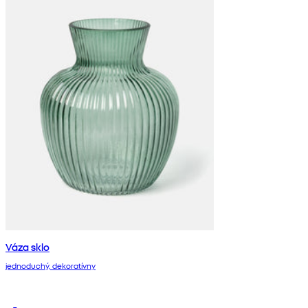
Váza sklo
jednoduchý, dekoratívny