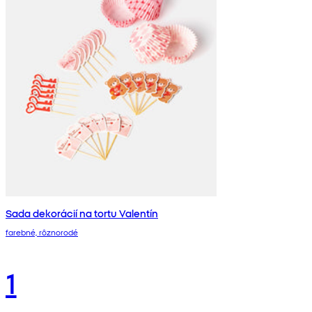
Sada dekorácií na tortu Valentín
farebné, rôznorodé
1