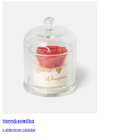
Vonná sviečka
v sklenenej nádobe