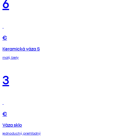
6
€
Keramická váza S
malý, biely
3
€
Váza sklo
jednoduchý, priehľadný