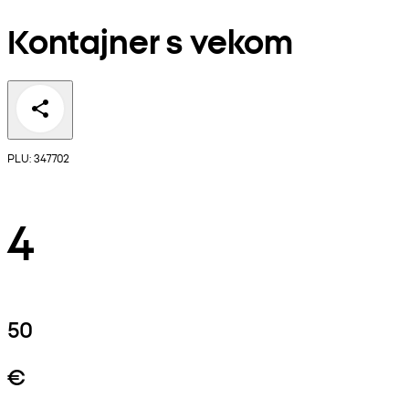
Kontajner s vekom
PLU: 347702
4
50
€