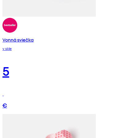
Vonná sviečka
v skle
5
€