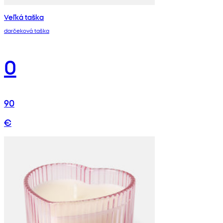
Veľká taška
darčeková taška
0
90
€