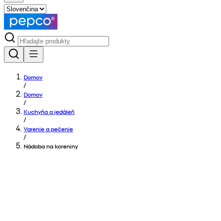
Domov
/
Domov
/
Kuchyňa a jedáleň
/
Varenie a pečenie
/
Nádoba na koreniny