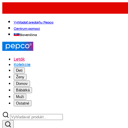
Vyhľadať predajňu Pepco
Centrum pomoci
Slovenčina
Leták
Kolekcie
Deti
Ženy
Domov
Bábätká
Muži
Ostatné