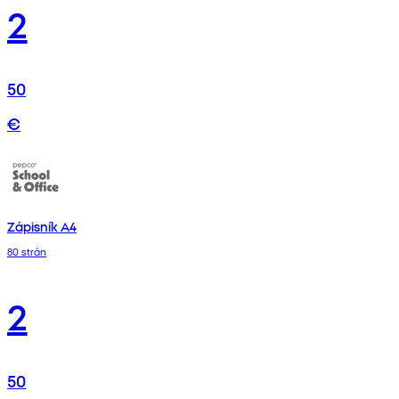
2
50
€
Zápisník A4
80 strán
2
50