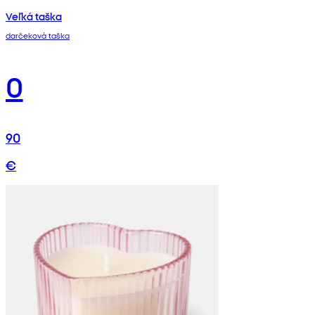
Veľká taška
darčeková taška
0
90
€