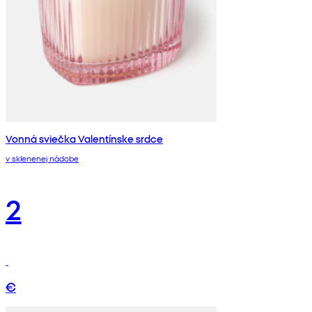
Vonná sviečka Valentínske srdce
v sklenenej nádobe
2
€