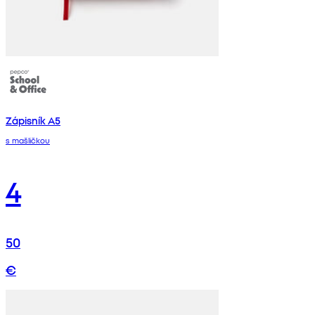
Zápisník A5
s mašličkou
4
50
€