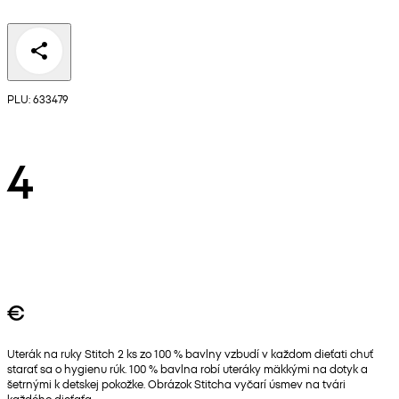
PLU: 633479
4
€
Uterák na ruky Stitch 2 ks zo 100 % bavlny vzbudí v každom dieťati chuť
starať sa o hygienu rúk. 100 % bavlna robí uteráky mäkkými na dotyk a
šetrnými k detskej pokožke. Obrázok Stitcha vyčarí úsmev na tvári
každého dieťaťa.