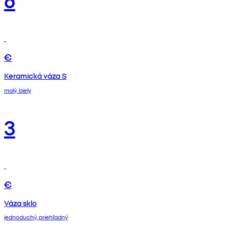
€
Keramická váza S
malý, biely
3
€
Váza sklo
jednoduchý, priehľadný