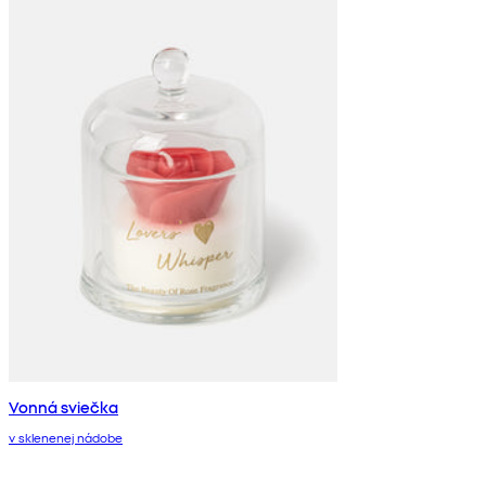
Vonná sviečka
v sklenenej nádobe