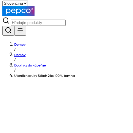
Domov
/
Domov
/
Doplnky do kúpeľne
/
Uterák na ruky Stitch 2 ks 100 % bavlna