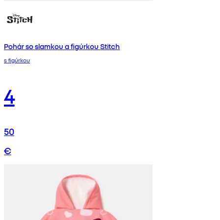
Pohár so slamkou a figúrkou Stitch
s figúrkou
4
50
€