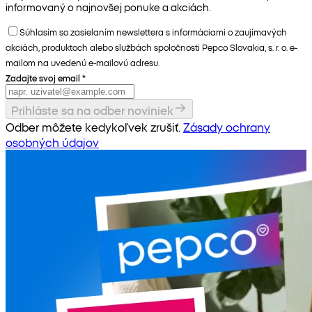
informovaný o najnovšej ponuke a akciách.
Súhlasím so zasielaním newslettera s informáciami o zaujímavých
akciách, produktoch alebo službách spoločnosti Pepco Slovakia, s. r. o. e-
mailom na uvedenú e-mailovú adresu.
Zadajte svoj email
*
Prihláste sa na odber noviniek
Odber môžete kedykoľvek zrušiť.
Zásady ochrany
osobných údajov