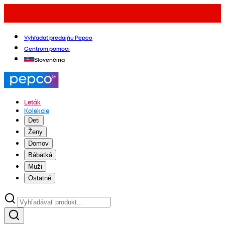
Vyhľadať predajňu Pepco
Centrum pomoci
Slovenčina
Leták
Kolekcie
Deti
Ženy
Domov
Bábätká
Muži
Ostatné