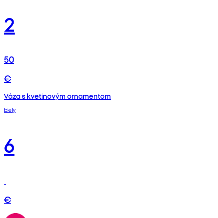
2
50
€
Váza s kvetinovým ornamentom
biely
6
€