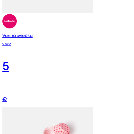
Vonná sviečka
v skle
5
€