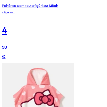
Pohár so slamkou a figúrkou Stitch
s figúrkou
4
50
€