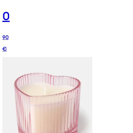
0
90
€