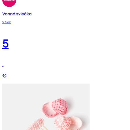
Vonná sviečka
v skle
5
€