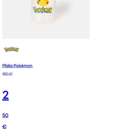
Fľaša Pokémon
450 ml
2
50
€