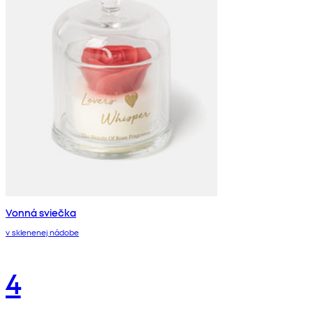
Vonná sviečka
v sklenenej nádobe
4