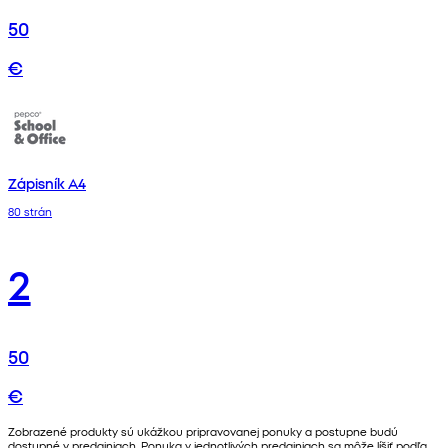
50
€
Zápisník A4
80 strán
2
50
€
Zobrazené produkty sú ukážkou pripravovanej ponuky a postupne budú
dostupné v predajniach. Ponuka v jednotlivých predajniach sa môže líšiť podľa