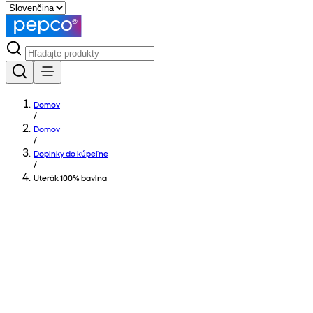
Domov
/
Domov
/
Doplnky do kúpeľne
/
Uterák 100% bavlna