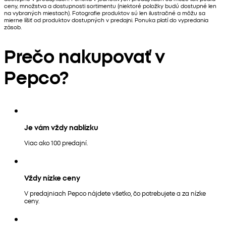
ceny, množstva a dostupnosti sortimentu (niektoré položky budú dostupné len
na vybraných miestach). Fotografie produktov sú len ilustračné a môžu sa
mierne líšiť od produktov dostupných v predajni. Ponuka platí do vypredania
zásob.
Prečo nakupovať v
Pepco?
Je vám vždy nablízku
Viac ako 100 predajní.
Vždy nízke ceny
V predajniach Pepco nájdete všetko, čo potrebujete a za nízke
ceny.