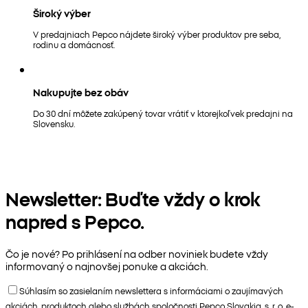
Široký výber
V predajniach Pepco nájdete široký výber produktov pre seba,
rodinu a domácnosť.
Nakupujte bez obáv
Do 30 dní môžete zakúpený tovar vrátiť v ktorejkoľvek predajni na
Slovensku.
Newsletter: Buďte vždy o krok
napred s Pepco.
Čo je nové? Po prihlásení na odber noviniek budete vždy
informovaný o najnovšej ponuke a akciách.
Súhlasím so zasielaním newslettera s informáciami o zaujímavých
akciách, produktoch alebo službách spoločnosti Pepco Slovakia, s. r. o. e-