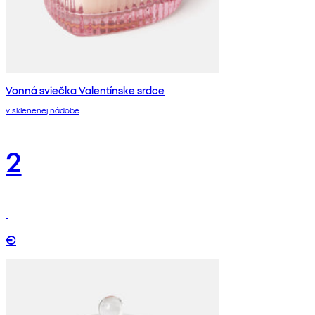
Vonná sviečka Valentínske srdce
v sklenenej nádobe
2
€