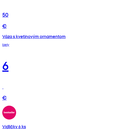
50
€
Váza s kvetinovým ornamentom
biely
6
€
Vidličky 6 ks