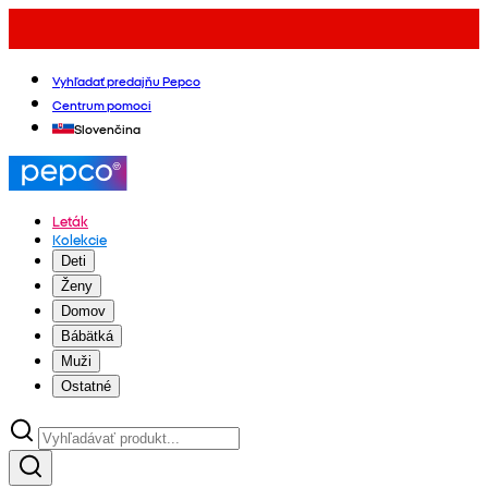
Vyhľadať predajňu Pepco
Centrum pomoci
Slovenčina
Leták
Kolekcie
Deti
Ženy
Domov
Bábätká
Muži
Ostatné