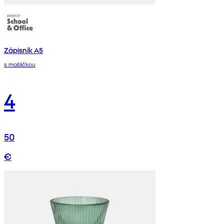
Zápisník A5
s mašličkou
4
50
€