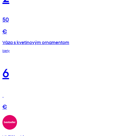
50
€
Váza s kvetinovým ornamentom
biely
6
€