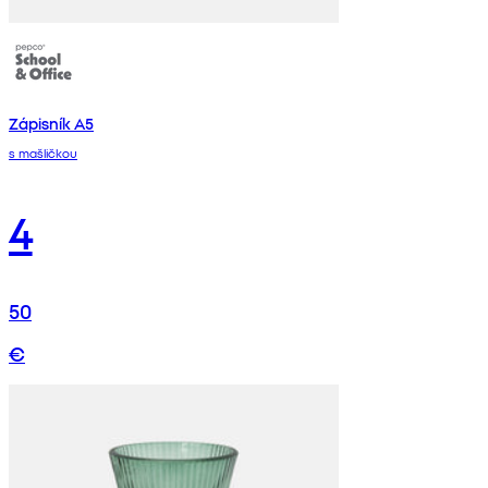
Zápisník A5
s mašličkou
4
50
€