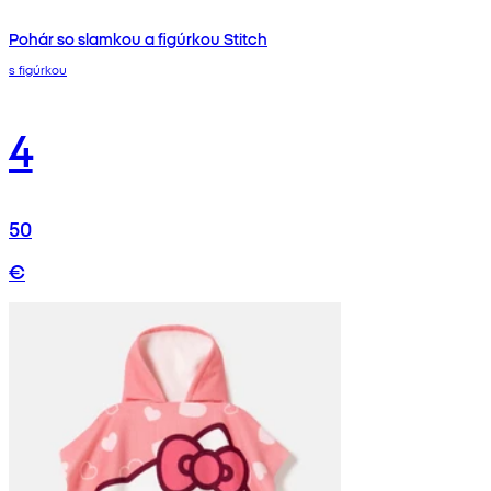
Pohár so slamkou a figúrkou Stitch
s figúrkou
4
50
€