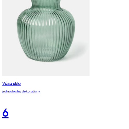
Váza sklo
jednoduchý, dekoratívny
6