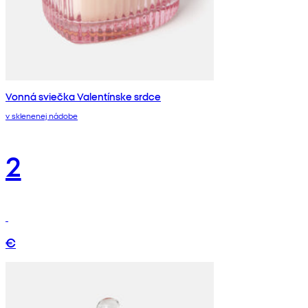
Vonná sviečka Valentínske srdce
v sklenenej nádobe
2
€