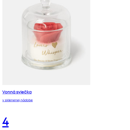
Vonná sviečka
v sklenenej nádobe
4