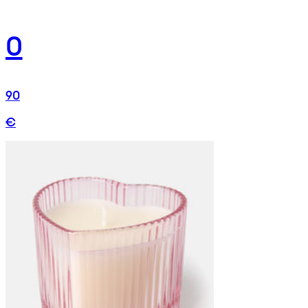
0
90
€