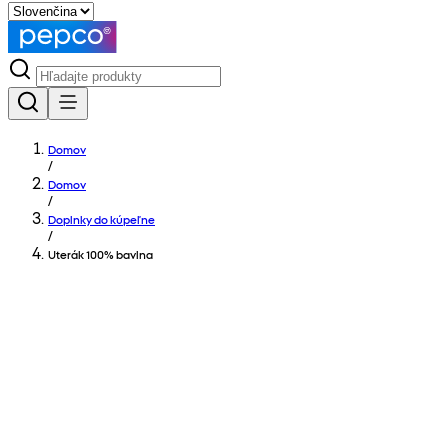
Domov
/
Domov
/
Doplnky do kúpeľne
/
Uterák 100% bavlna