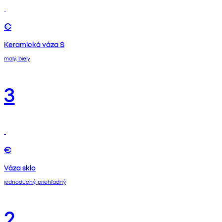
€
Keramická váza S
malý, biely
3
€
Váza sklo
jednoduchý, priehľadný
2