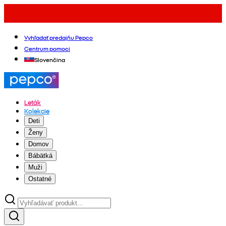
Vyhľadať predajňu Pepco
Centrum pomoci
Slovenčina
Leták
Kolekcie
Deti
Ženy
Domov
Bábätká
Muži
Ostatné