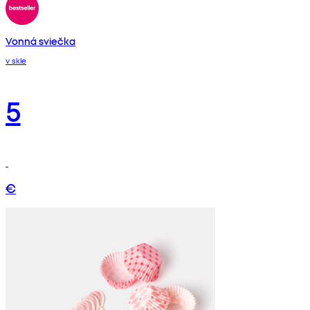
Vonná sviečka
v skle
5
€