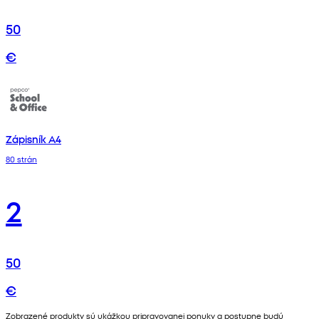
50
€
Zápisník A4
80 strán
2
50
€
Zobrazené produkty sú ukážkou pripravovanej ponuky a postupne budú