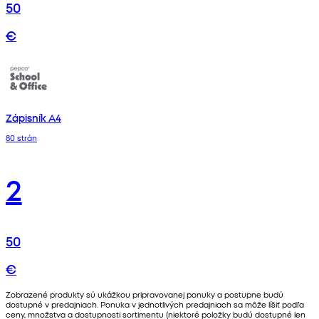
50
€
Zápisník A4
80 strán
2
50
€
Zobrazené produkty sú ukážkou pripravovanej ponuky a postupne budú
dostupné v predajniach. Ponuka v jednotlivých predajniach sa môže líšiť podľa
ceny, množstva a dostupnosti sortimentu (niektoré položky budú dostupné len