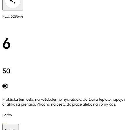
PLU: 629544
6
50
€
Praktická termoska na každodennú hydratáciu. Udržiava teplotu nápojov
a ľahko sa prenáša. Vhodná na cesty, do práce alebo na voľný čas.
Farby