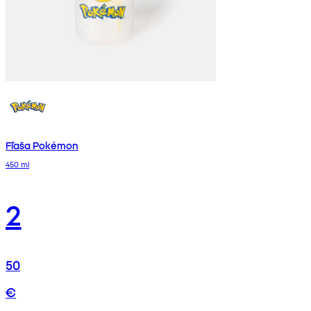
Fľaša Pokémon
450 ml
2
50
€