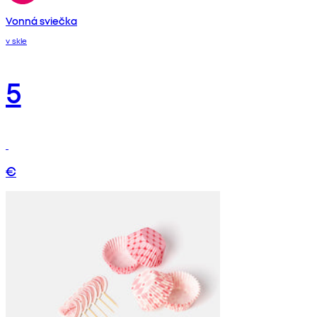
Vonná sviečka
v skle
5
€