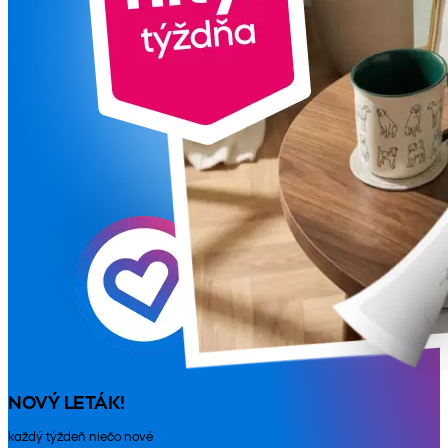
NOVÝ LETÁK!
každý týždeň niečo nové