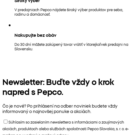
Široký výber
V predajniach Pepco nájdete široký výber produktov pre seba,
rodinu a domácnosť.
Nakupujte bez obáv
Do 30 dní môžete zakúpený tovar vrátiť v ktorejkoľvek predajni na
Slovensku.
Newsletter: Buďte vždy o krok
napred s Pepco.
Čo je nové? Po prihlásení na odber noviniek budete vždy
informovaný o najnovšej ponuke a akciách.
Súhlasím so zasielaním newslettera s informáciami o zaujímavých
akciách, produktoch alebo službách spoločnosti Pepco Slovakia, s. r. o. e-