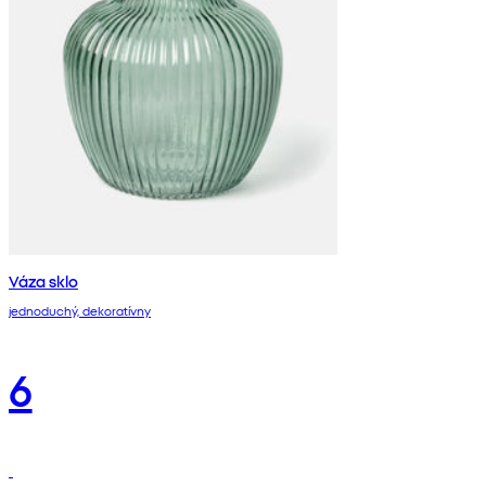
Váza sklo
jednoduchý, dekoratívny
6