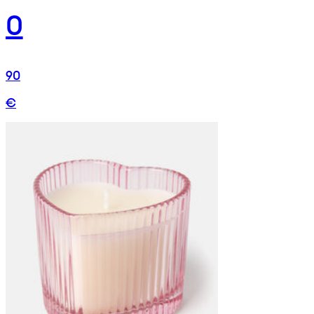
0
90
€