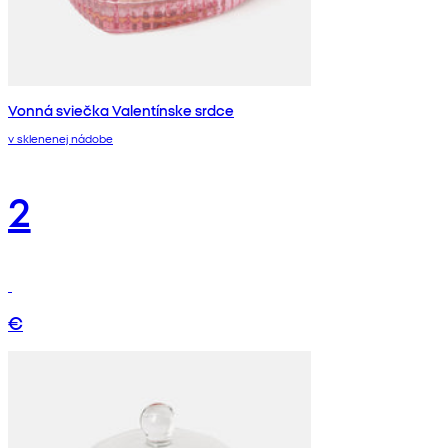
Vonná sviečka Valentínske srdce
v sklenenej nádobe
2
€