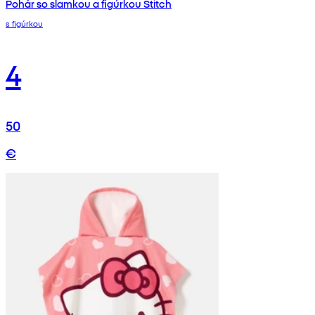
Pohár so slamkou a figúrkou Stitch
s figúrkou
4
50
€