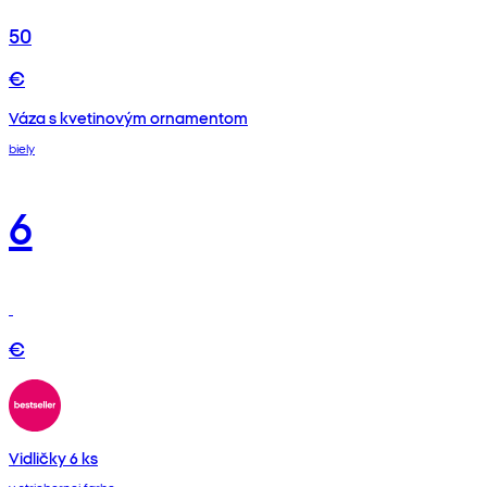
50
€
Váza s kvetinovým ornamentom
biely
6
€
Vidličky 6 ks