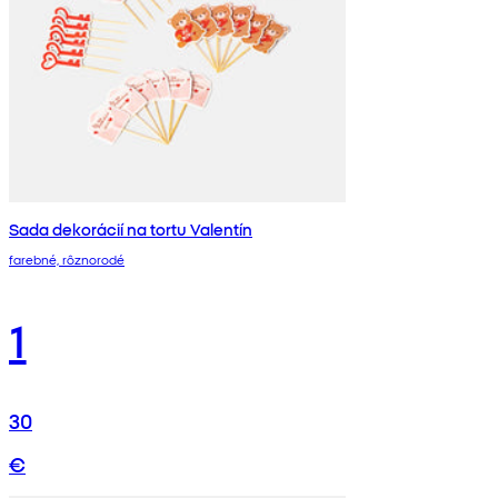
Sada dekorácií na tortu Valentín
farebné, rôznorodé
1
30
€