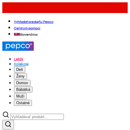
Vyhľadať predajňu Pepco
Centrum pomoci
Slovenčina
Leták
Kolekcie
Deti
Ženy
Domov
Bábätká
Muži
Ostatné