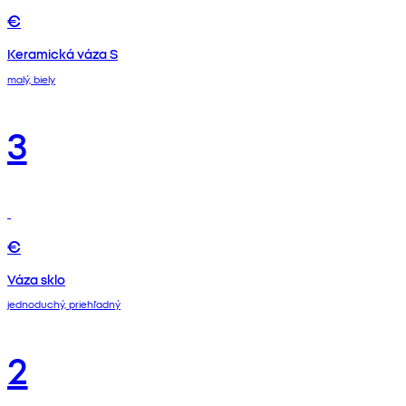
€
Keramická váza S
malý, biely
3
€
Váza sklo
jednoduchý, priehľadný
2