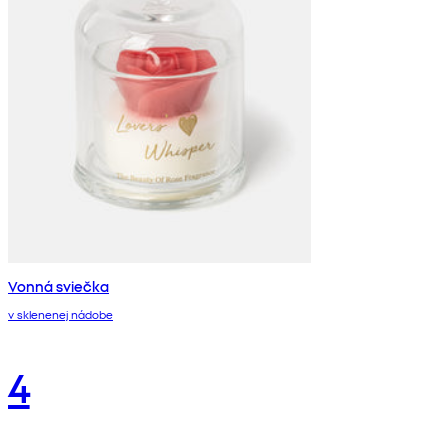
Vonná sviečka
v sklenenej nádobe
4