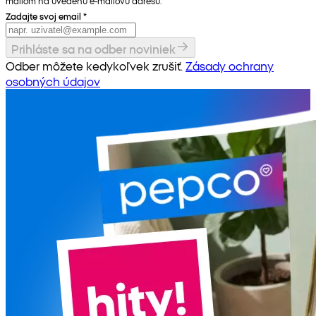
mailom na uvedenú e-mailovú adresu.
Zadajte svoj email
*
Prihláste sa na odber noviniek
Odber môžete kedykoľvek zrušiť.
Zásady ochrany
osobných údajov