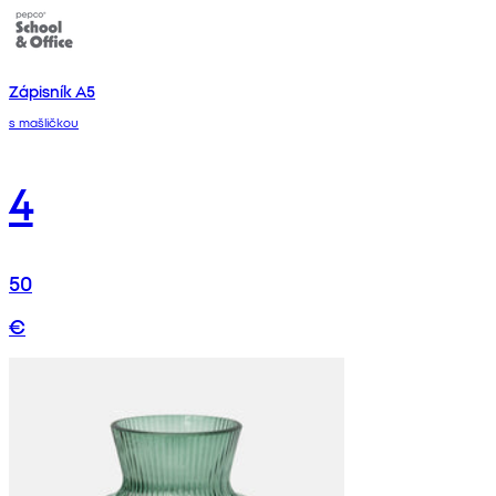
Zápisník A5
s mašličkou
4
50
€