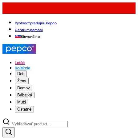
Vyhľadať predajňu Pepco
Centrum pomoci
Slovenčina
Leták
Kolekcie
Deti
Ženy
Domov
Bábätká
Muži
Ostatné