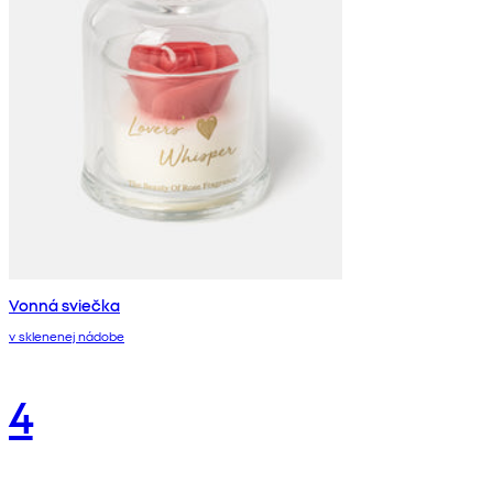
Vonná sviečka
v sklenenej nádobe
4