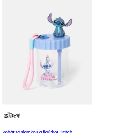
Pohár so slamkou a figúrkou Stitch