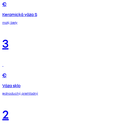
€
Keramická váza S
malý, biely
3
€
Váza sklo
jednoduchý, priehľadný
2