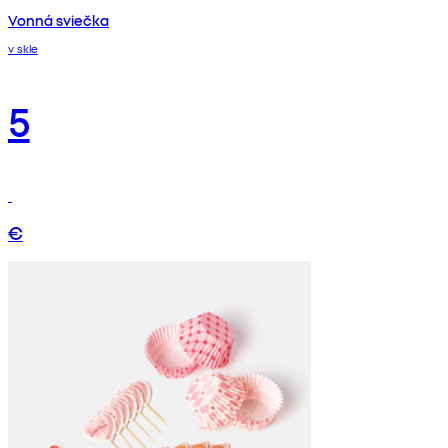
Vonná sviečka
v skle
5
€