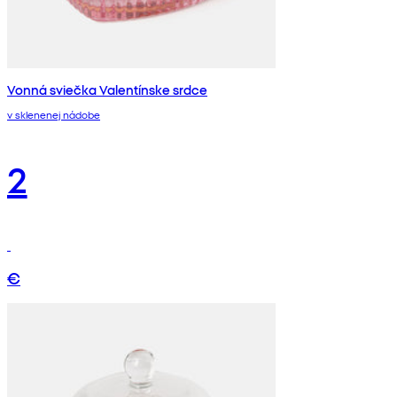
Vonná sviečka Valentínske srdce
v sklenenej nádobe
2
€