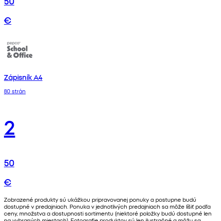
50
€
Zápisník A4
80 strán
2
50
€
Zobrazené produkty sú ukážkou pripravovanej ponuky a postupne budú
dostupné v predajniach. Ponuka v jednotlivých predajniach sa môže líšiť podľa
ceny, množstva a dostupnosti sortimentu (niektoré položky budú dostupné len
na vybraných miestach). Fotografie produktov sú len ilustračné a môžu sa