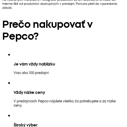
mierne líšiť od produktov dostupných v predajni. Ponuka platí do vypredania
zásob.
Prečo nakupovať v
Pepco?
Je vám vždy nablízku
Viac ako 100 predajní.
Vždy nízke ceny
V predajniach Pepco nájdete všetko, čo potrebujete a za nízke
ceny.
Široký výber