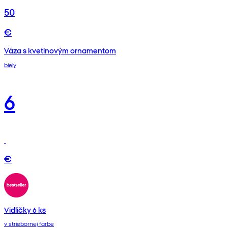
50
€
Váza s kvetinovým ornamentom
biely
6
€
Vidličky 6 ks
v striebornej farbe