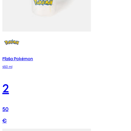
Fľaša Pokémon
450 ml
2
50
€