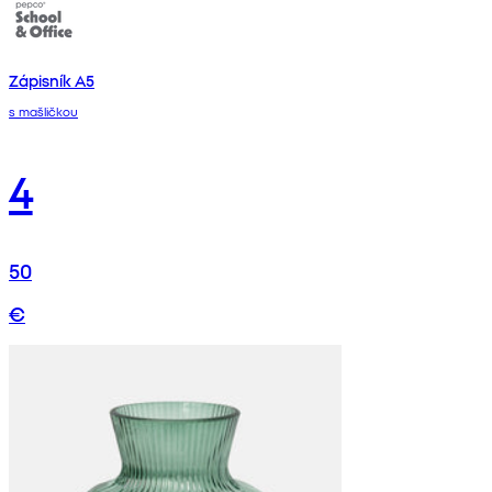
Zápisník A5
s mašličkou
4
50
€