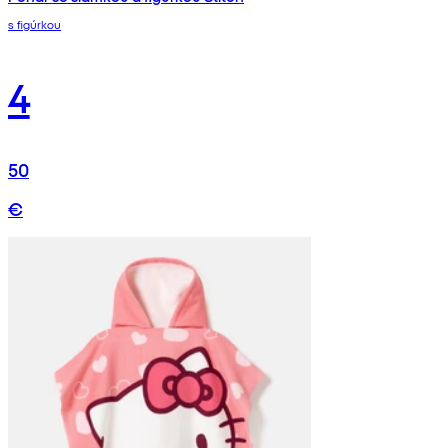
s figúrkou
4
50
€