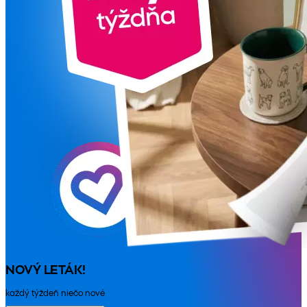
NOVÝ LETÁK!
každý týždeň niečo nové