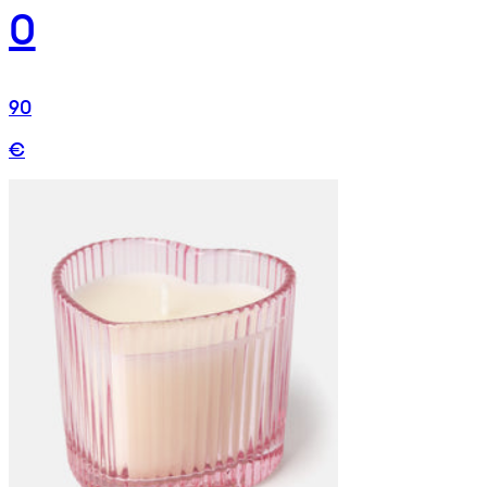
0
90
€