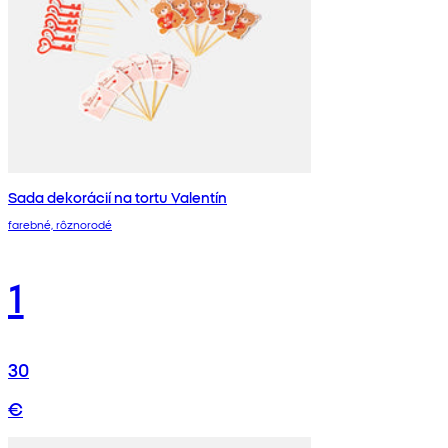
Sada dekorácií na tortu Valentín
farebné, rôznorodé
1
30
€