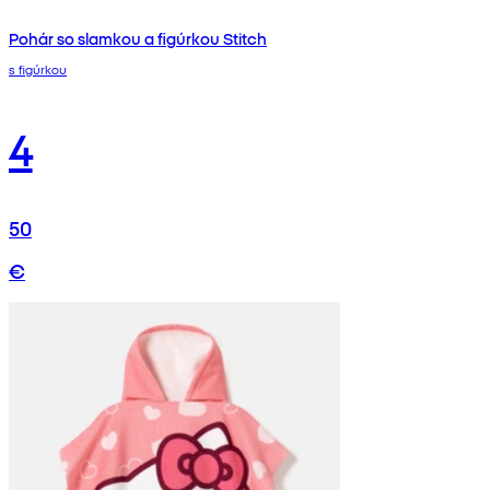
Pohár so slamkou a figúrkou Stitch
s figúrkou
4
50
€