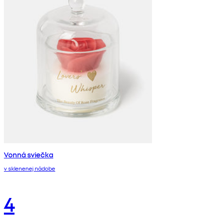
Vonná sviečka
v sklenenej nádobe
4