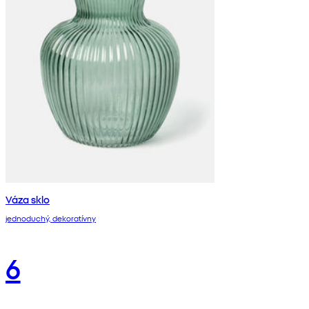
Váza sklo
jednoduchý, dekoratívny
6