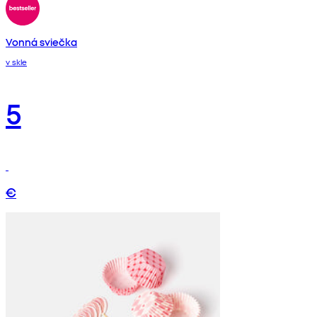
Vonná sviečka
v skle
5
€