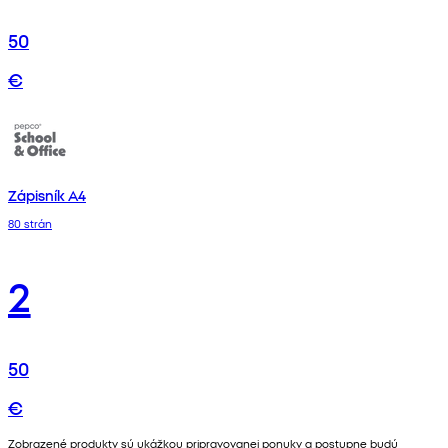
50
€
Zápisník A4
80 strán
2
50
€
Zobrazené produkty sú ukážkou pripravovanej ponuky a postupne budú