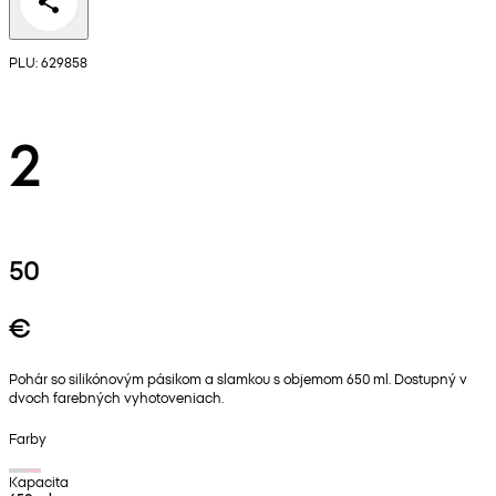
PLU: 629858
2
50
€
Pohár so silikónovým pásikom a slamkou s objemom 650 ml. Dostupný v
dvoch farebných vyhotoveniach.
Farby
Kapacita