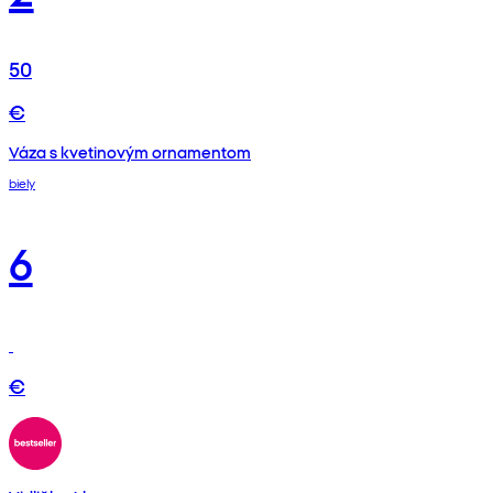
50
€
Váza s kvetinovým ornamentom
biely
6
€