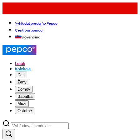
Vyhľadať predajňu Pepco
Centrum pomoci
Slovenčina
Leták
Kolekcie
Deti
Ženy
Domov
Bábätká
Muži
Ostatné