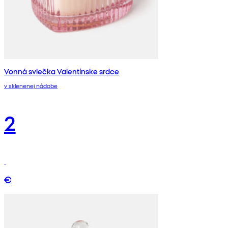
Vonná sviečka Valentínske srdce
v sklenenej nádobe
2
€