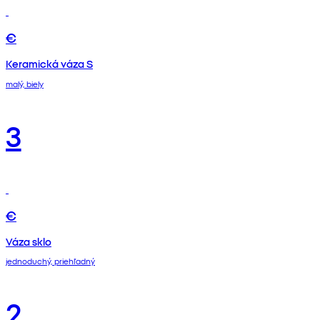
€
Keramická váza S
malý, biely
3
€
Váza sklo
jednoduchý, priehľadný
2