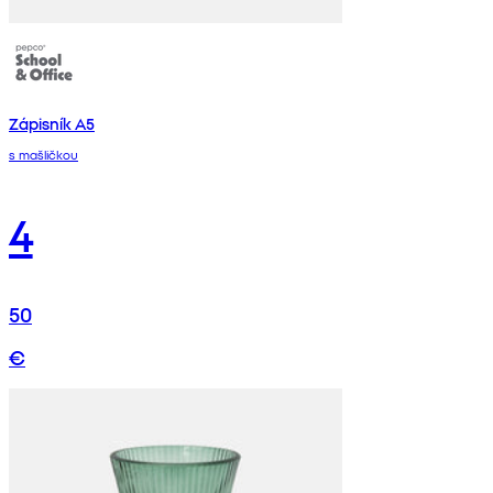
Zápisník A5
s mašličkou
4
50
€