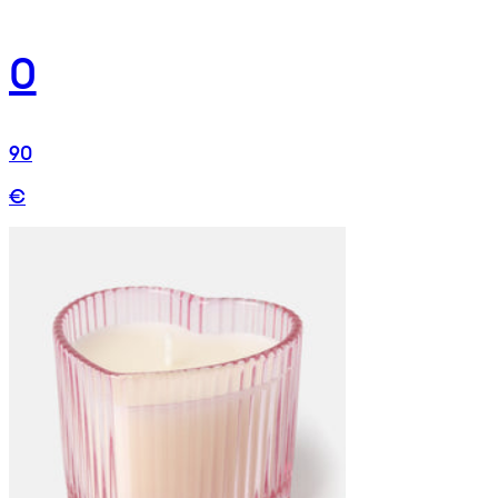
0
90
€