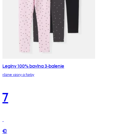
Legíny 100% bavlna 3-balenie
rôzne vzory a farby
7
€