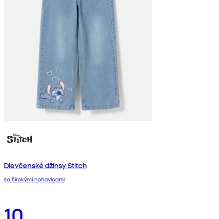
Dievčenské džínsy Stitch
so širokými nohavicami
10