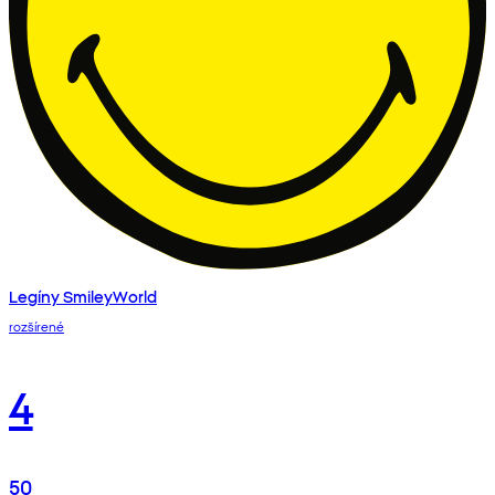
Legíny SmileyWorld
rozšírené
4
50