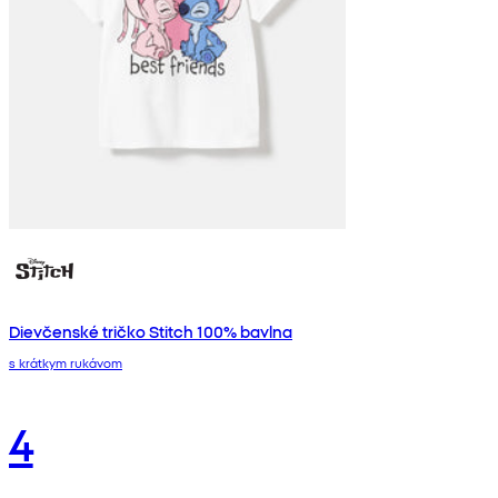
Dievčenské tričko Stitch 100% bavlna
s krátkym rukávom
4