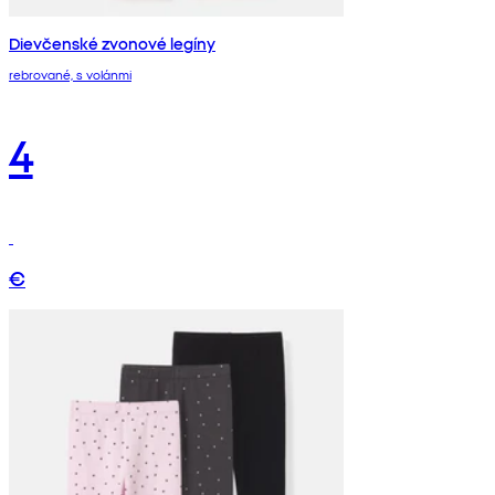
Dievčenské zvonové legíny
rebrované, s volánmi
4
€