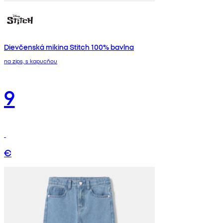
Dievčenská mikina Stitch 100% bavlna
na zips, s kapucňou
9
€