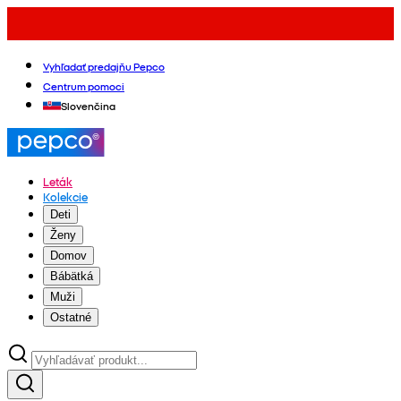
Vyhľadať predajňu Pepco
Centrum pomoci
Slovenčina
Leták
Kolekcie
Deti
Ženy
Domov
Bábätká
Muži
Ostatné