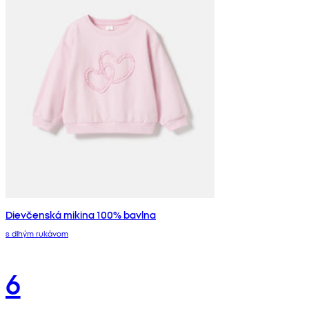
Dievčenská mikina 100% bavlna
s dlhým rukávom
6