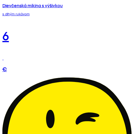
Dievčenská mikina s výšivkou
s dlhým rukávom
6
€