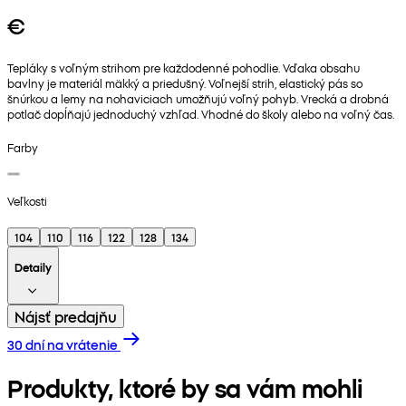
€
Tepláky s voľným strihom pre každodenné pohodlie. Vďaka obsahu
bavlny je materiál mäkký a priedušný. Voľnejší strih, elastický pás so
šnúrkou a lemy na nohaviciach umožňujú voľný pohyb. Vrecká a drobná
potlač dopĺňajú jednoduchý vzhľad. Vhodné do školy alebo na voľný čas.
Farby
Veľkosti
104
110
116
122
128
134
Detaily
Nájsť predajňu
30 dní na vrátenie
Produkty, ktoré by sa vám mohli