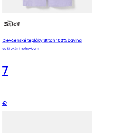
Dievčenské tepláky Stitch 100% bavlna
so širokými nohavicami
7
€