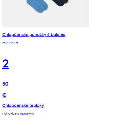
Chlapčenské ponožky 4-balenie
rebrované
2
50
€
Chlapčenské tepláky
nohavice s opraným