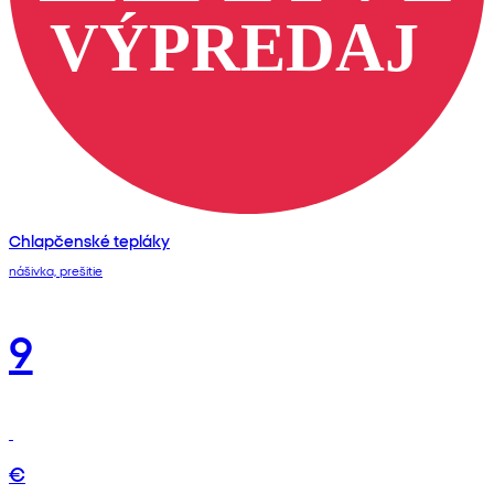
Chlapčenské tepláky
nášivka, prešitie
9
€