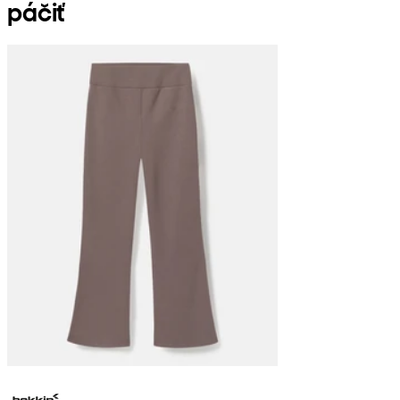
páčiť