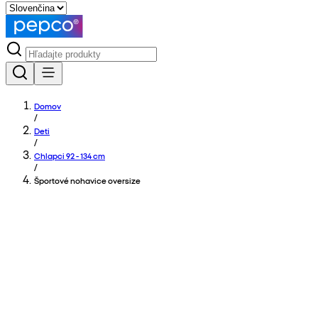
Domov
/
Deti
/
Chlapci 92 - 134 cm
/
Športové nohavice oversize