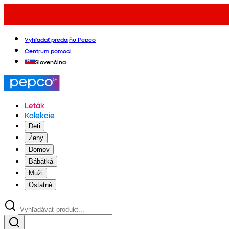
Vyhľadať predajňu Pepco
Centrum pomoci
Slovenčina
Leták
Kolekcie
Deti
Ženy
Domov
Bábätká
Muži
Ostatné