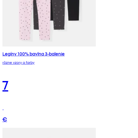
Legíny 100% bavlna 3-balenie
rôzne vzory a farby
7
€