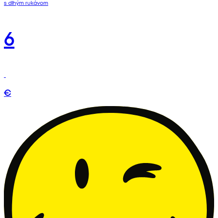
s dlhým rukávom
6
€