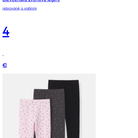
rebrované, s volánmi
4
€