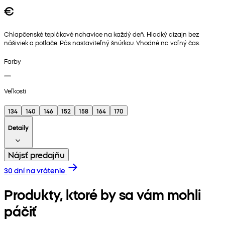
€
Chlapčenské teplákové nohavice na každý deň. Hladký dizajn bez
nášiviek a potlače. Pás nastaviteľný šnúrkou. Vhodné na voľný čas.
Farby
Veľkosti
134
140
146
152
158
164
170
Detaily
Nájsť predajňu
30 dní na vrátenie
Produkty, ktoré by sa vám mohli
páčiť