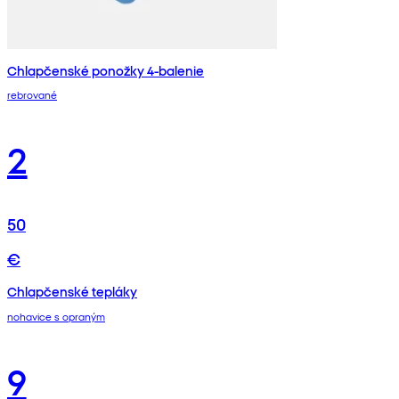
Chlapčenské ponožky 4-balenie
rebrované
2
50
€
Chlapčenské tepláky
nohavice s opraným
9