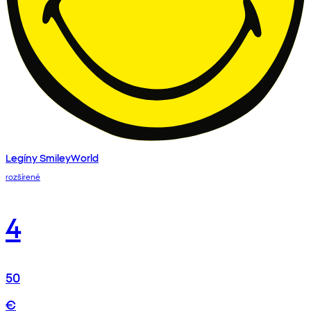
Legíny SmileyWorld
rozšírené
4
50
€