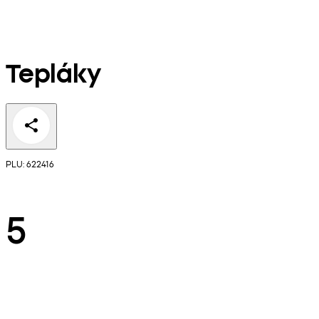
Tepláky
PLU: 622416
5