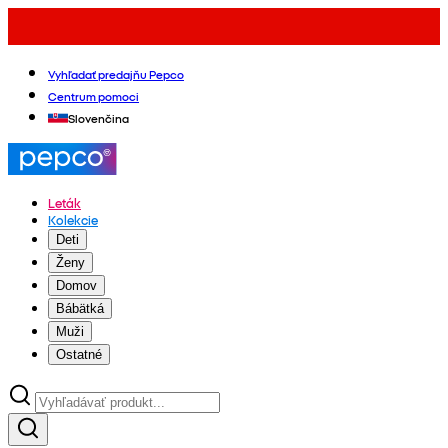
Vyhľadať predajňu Pepco
Centrum pomoci
Slovenčina
Leták
Kolekcie
Deti
Ženy
Domov
Bábätká
Muži
Ostatné