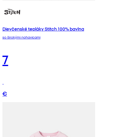
Dievčenské tepláky Stitch 100% bavlna
so širokými nohavicami
7
€