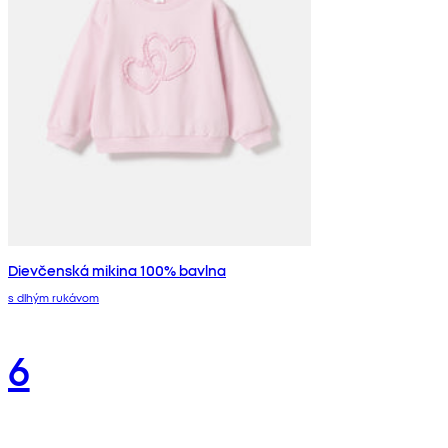
Dievčenská mikina 100% bavlna
s dlhým rukávom
6