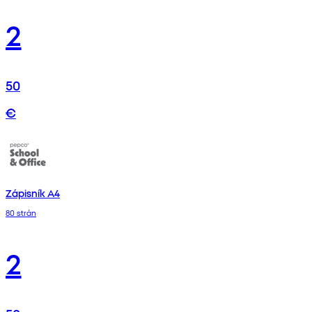
2
50
€
Zápisník A4
80 strán
2