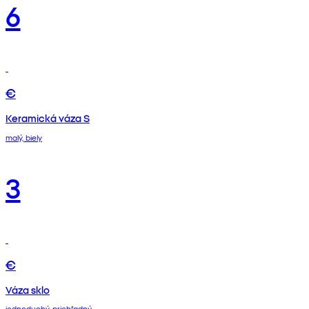
6
€
Keramická váza S
malý, biely
3
€
Váza sklo
jednoduchý, priehľadný