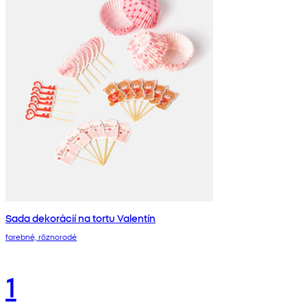
Sada dekorácií na tortu Valentín
farebné, rôznorodé
1