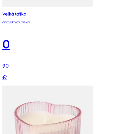
Veľká taška
darčeková taška
0
90
€