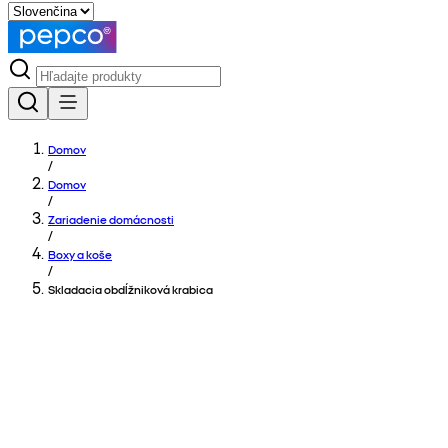
Domov
/
Domov
/
Zariadenie domácnosti
/
Boxy a koše
/
Skladacia obdĺžniková krabica