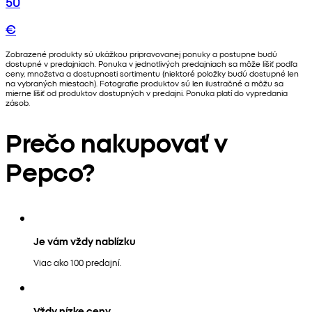
50
€
Zobrazené produkty sú ukážkou pripravovanej ponuky a postupne budú
dostupné v predajniach. Ponuka v jednotlivých predajniach sa môže líšiť podľa
ceny, množstva a dostupnosti sortimentu (niektoré položky budú dostupné len
na vybraných miestach). Fotografie produktov sú len ilustračné a môžu sa
mierne líšiť od produktov dostupných v predajni. Ponuka platí do vypredania
zásob.
Prečo nakupovať v
Pepco?
Je vám vždy nablízku
Viac ako 100 predajní.
Vždy nízke ceny