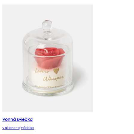
Vonná sviečka
v sklenenej nádobe