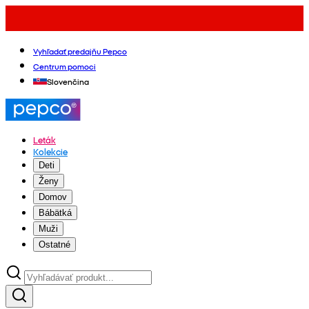
Vyhľadať predajňu Pepco
Centrum pomoci
Slovenčina
Leták
Kolekcie
Deti
Ženy
Domov
Bábätká
Muži
Ostatné