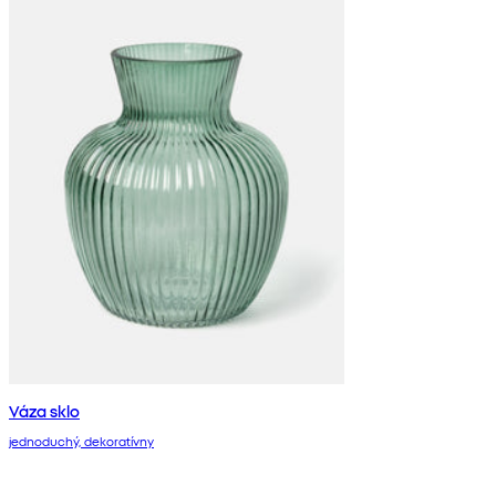
Váza sklo
jednoduchý, dekoratívny