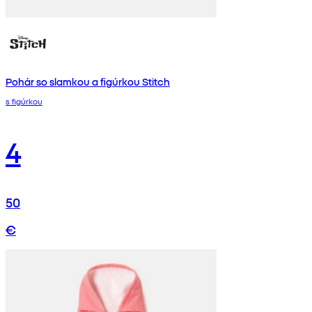
Pohár so slamkou a figúrkou Stitch
s figúrkou
4
50
€