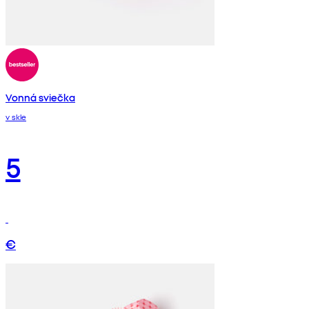
Vonná sviečka
v skle
5
€