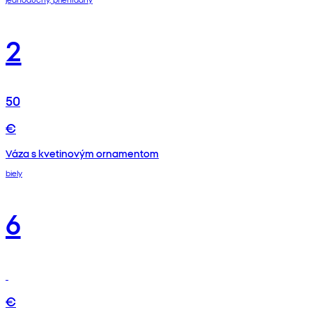
2
50
€
Váza s kvetinovým ornamentom
biely
6
€