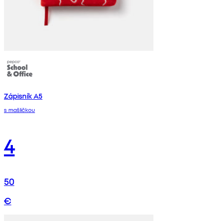
Zápisník A5
s mašličkou
4
50
€