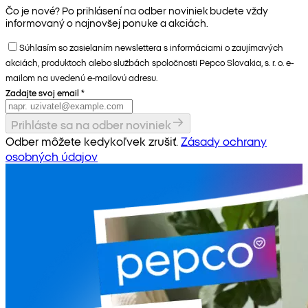
Čo je nové? Po prihlásení na odber noviniek budete vždy
informovaný o najnovšej ponuke a akciách.
Súhlasím so zasielaním newslettera s informáciami o zaujímavých
akciách, produktoch alebo službách spoločnosti Pepco Slovakia, s. r. o. e-
mailom na uvedenú e-mailovú adresu.
Zadajte svoj email
*
Prihláste sa na odber noviniek
Odber môžete kedykoľvek zrušiť.
Zásady ochrany
osobných údajov