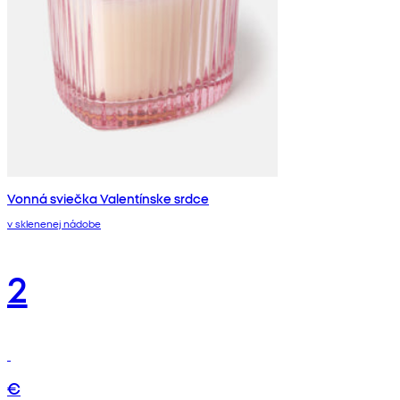
Vonná sviečka Valentínske srdce
v sklenenej nádobe
2
€