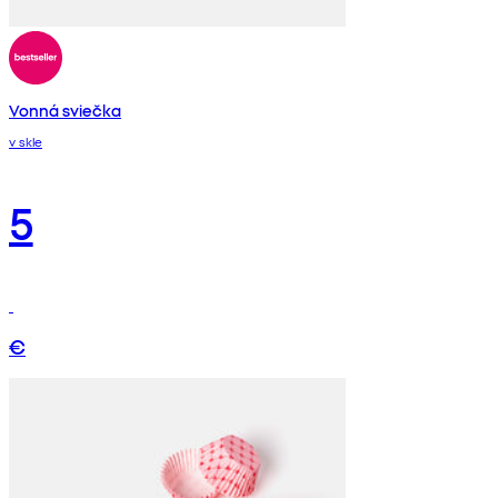
Vonná sviečka
v skle
5
€