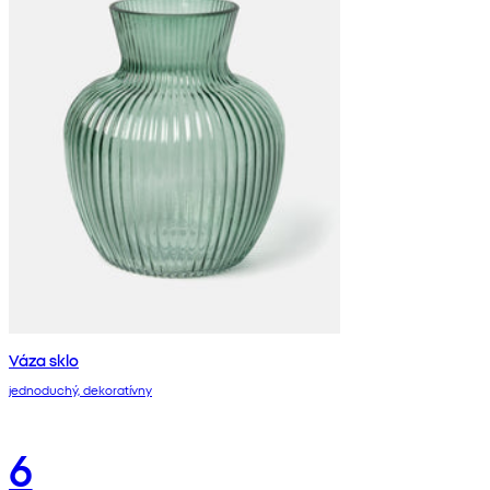
Váza sklo
jednoduchý, dekoratívny
6