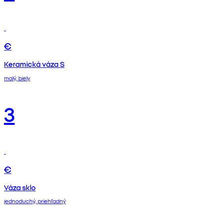
€
Keramická váza S
malý, biely
3
€
Váza sklo
jednoduchý, priehľadný