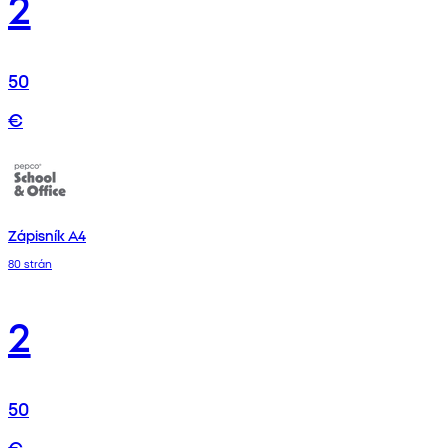
2
50
€
Zápisník A4
80 strán
2
50
€