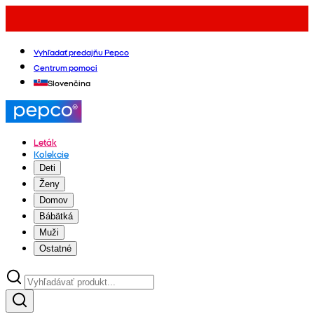
Vyhľadať predajňu Pepco
Centrum pomoci
Slovenčina
Leták
Kolekcie
Deti
Ženy
Domov
Bábätká
Muži
Ostatné