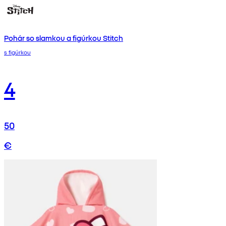
Pohár so slamkou a figúrkou Stitch
s figúrkou
4
50
€