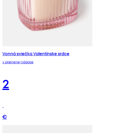
Vonná sviečka Valentínske srdce
v sklenenej nádobe
2
€