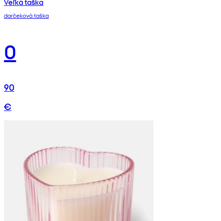
Veľká taška
darčeková taška
0
90
€