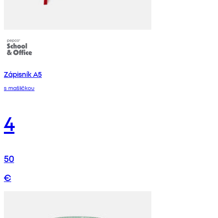
Zápisník A5
s mašličkou
4
50
€