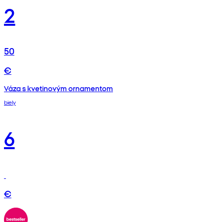
2
50
€
Váza s kvetinovým ornamentom
biely
6
€