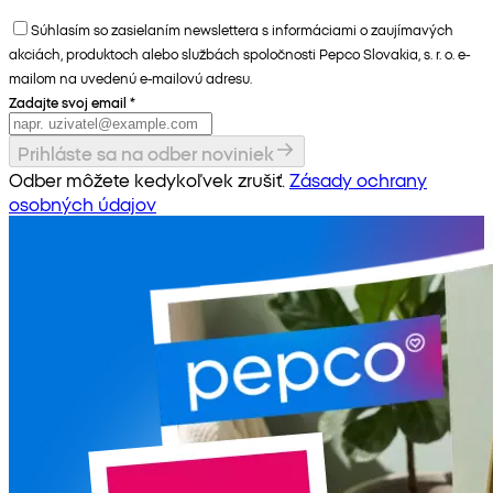
Súhlasím so zasielaním newslettera s informáciami o zaujímavých
akciách, produktoch alebo službách spoločnosti Pepco Slovakia, s. r. o. e-
mailom na uvedenú e-mailovú adresu.
Zadajte svoj email
*
Prihláste sa na odber noviniek
Odber môžete kedykoľvek zrušiť.
Zásady ochrany
osobných údajov