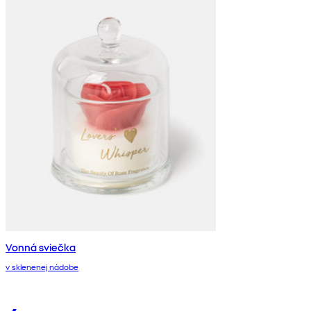
Vonná sviečka
v sklenenej nádobe