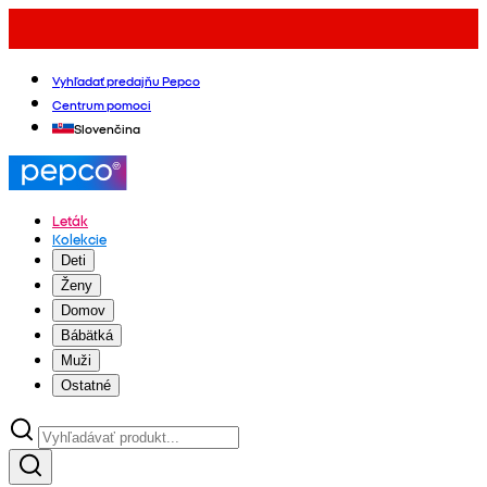
Vyhľadať predajňu Pepco
Centrum pomoci
Slovenčina
Leták
Kolekcie
Deti
Ženy
Domov
Bábätká
Muži
Ostatné