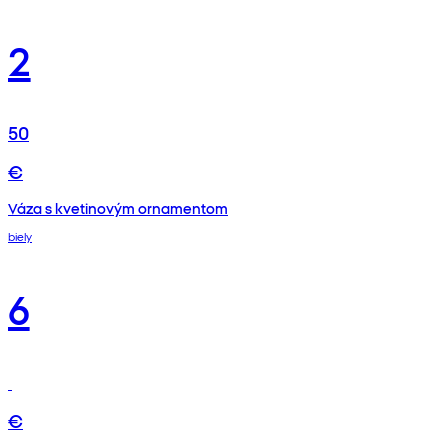
2
50
€
Váza s kvetinovým ornamentom
biely
6
€