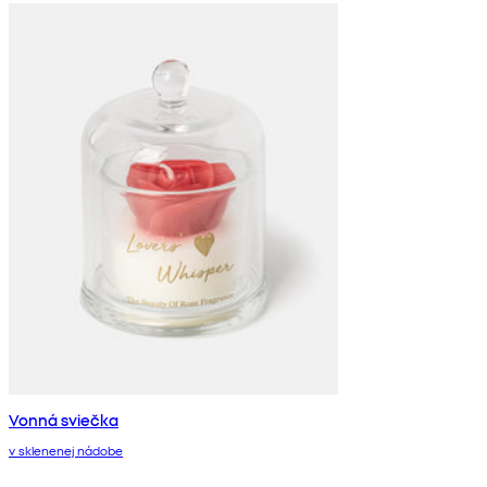
Vonná sviečka
v sklenenej nádobe