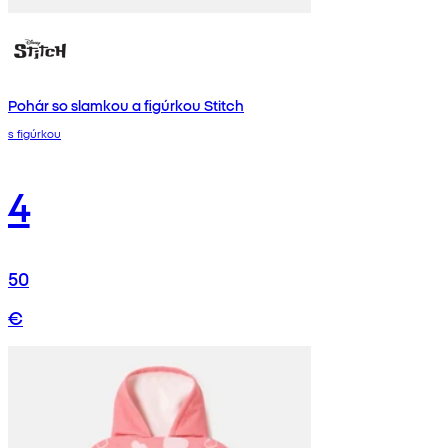
Pohár so slamkou a figúrkou Stitch
s figúrkou
4
50
€