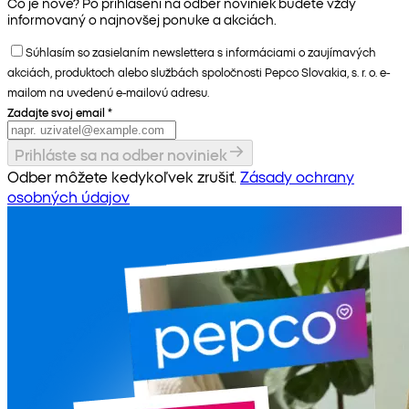
Čo je nové? Po prihlásení na odber noviniek budete vždy
informovaný o najnovšej ponuke a akciách.
Súhlasím so zasielaním newslettera s informáciami o zaujímavých
akciách, produktoch alebo službách spoločnosti Pepco Slovakia, s. r. o. e-
mailom na uvedenú e-mailovú adresu.
Zadajte svoj email
*
Prihláste sa na odber noviniek
Odber môžete kedykoľvek zrušiť.
Zásady ochrany
osobných údajov