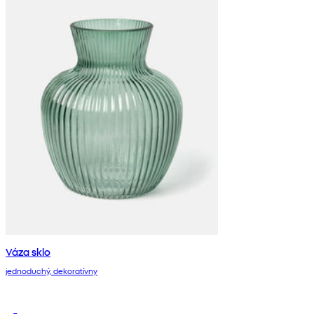
Váza sklo
jednoduchý, dekoratívny