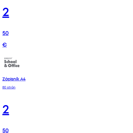
2
50
€
Zápisník A4
80 strán
2
50