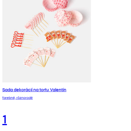
Sada dekorácií na tortu Valentín
farebné, rôznorodé
1