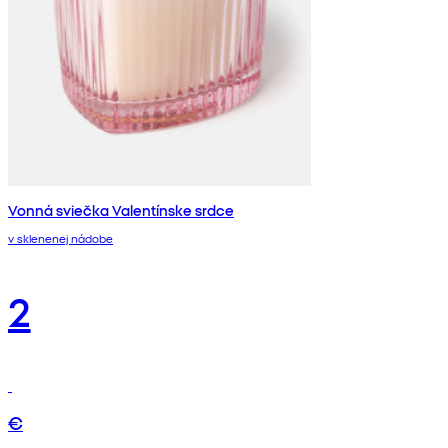
Vonná sviečka Valentínske srdce
v sklenenej nádobe
2
€