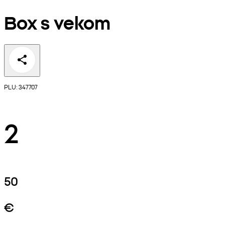
Box s vekom
PLU: 347707
2
50
€