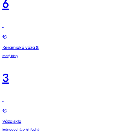
6
€
Keramická váza S
malý, biely
3
€
Váza sklo
jednoduchý, priehľadný