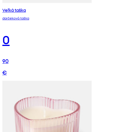
Veľká taška
darčeková taška
0
90
€