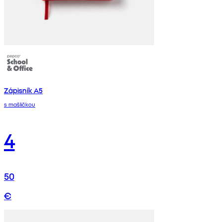
Zápisník A5
s mašličkou
4
50
€