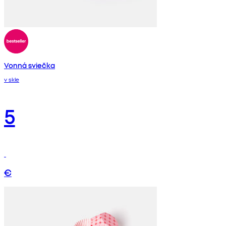
Vonná sviečka
v skle
5
€