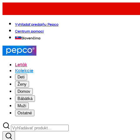
Vyhľadať predajňu Pepco
Centrum pomoci
Slovenčina
Leták
Kolekcie
Deti
Ženy
Domov
Bábätká
Muži
Ostatné