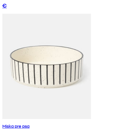
€
Miska pre psa