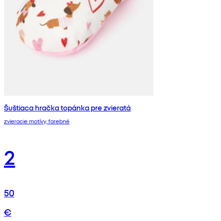
Šuštiaca hračka topánka pre zvieratá
zvieracie motívy, farebné
2
50
€