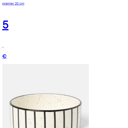
priemer 20 cm
5
€