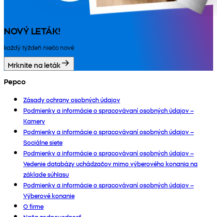
NOVÝ LETÁK!
každý týždeň niečo nové
Mrknite na leták
Pepco
Zásady ochrany osobných údajov
Podmienky a informácie o spracovávaní osobných údajov –
Kamery
Podmienky a informácie o spracovávaní osobných údajov –
Sociálne siete
Podmienky a informácie o spracovávaní osobných údajov –
Vedenie databázy uchádzačov mimo výberového konania na
základe súhlasu
Podmienky a informácie o spracovávaní osobných údajov –
Výberové konanie
O firme
Naša zodpovednosť