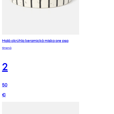
Malá okrúhla keramická miska pre psa
tlmená
2
50
€