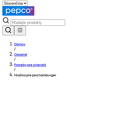
Domov
/
Ostatné
/
Potreby pre zvieratá
/
Hračka pre psa hamburger