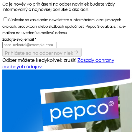
Čo je nové? Po prihlásení na odber noviniek budete vždy
informovaný o najnovšej ponuke a akciách.
Súhlasím so zasielaním newslettera s informáciami o zaujímavých
akciách, produktoch alebo službách spoločnosti Pepco Slovakia, s. r. o. e-
mailom na uvedenú e-mailovú adresu.
Zadajte svoj email
*
Prihláste sa na odber noviniek
Odber môžete kedykoľvek zrušiť.
Zásady ochrany
osobných údajov