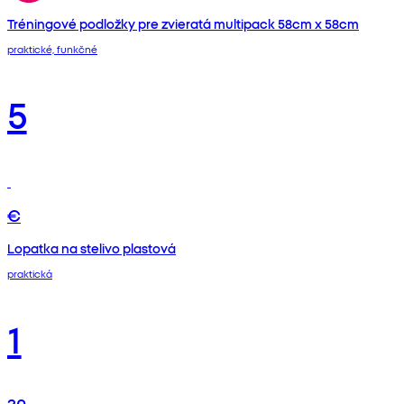
Tréningové podložky pre zvieratá multipack 58cm x 58cm
praktické, funkčné
5
€
Lopatka na stelivo plastová
praktická
1
30