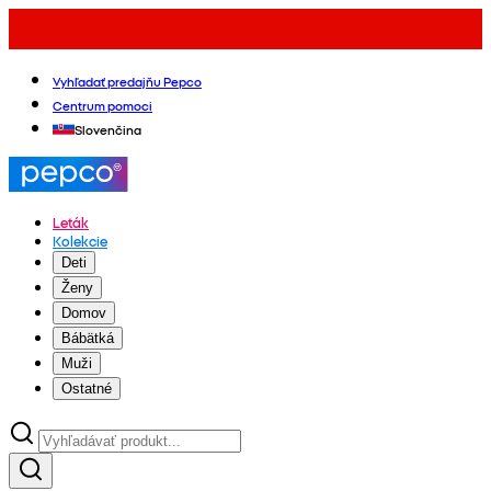
Vyhľadať predajňu Pepco
Centrum pomoci
Slovenčina
Leták
Kolekcie
Deti
Ženy
Domov
Bábätká
Muži
Ostatné