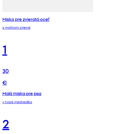
Miska pre zvieratá oceľ
s motívom zvierat
1
30
€
Malá miska pre psa
v tvare medvedíka
2