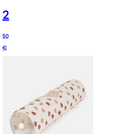
2
50
€