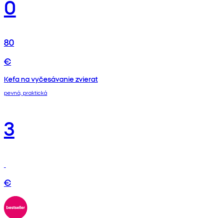
0
80
€
Kefa na vyčesávanie zvierat
pevná, praktická
3
€