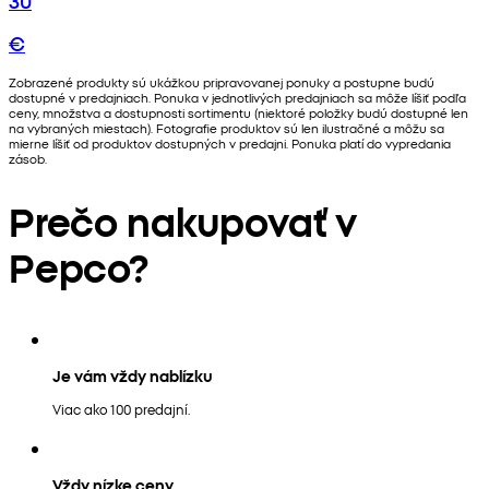
€
Zobrazené produkty sú ukážkou pripravovanej ponuky a postupne budú
dostupné v predajniach. Ponuka v jednotlivých predajniach sa môže líšiť podľa
ceny, množstva a dostupnosti sortimentu (niektoré položky budú dostupné len
na vybraných miestach). Fotografie produktov sú len ilustračné a môžu sa
mierne líšiť od produktov dostupných v predajni. Ponuka platí do vypredania
zásob.
Prečo nakupovať v
Pepco?
Je vám vždy nablízku
Viac ako 100 predajní.
Vždy nízke ceny