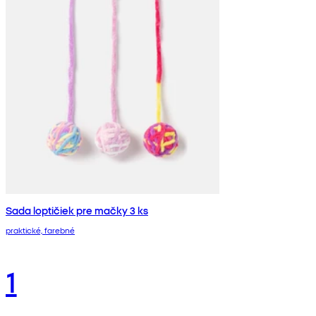
Sada loptičiek pre mačky 3 ks
praktické, farebné
1