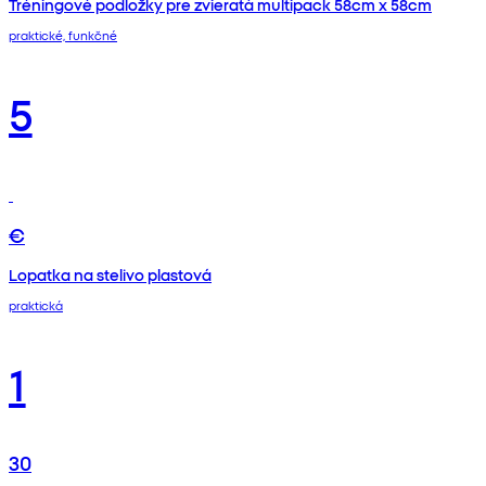
Tréningové podložky pre zvieratá multipack 58cm x 58cm
praktické, funkčné
5
€
Lopatka na stelivo plastová
praktická
1
30