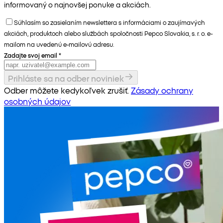
informovaný o najnovšej ponuke a akciách.
Súhlasím so zasielaním newslettera s informáciami o zaujímavých
akciách, produktoch alebo službách spoločnosti Pepco Slovakia, s. r. o. e-
mailom na uvedenú e-mailovú adresu.
Zadajte svoj email
*
Prihláste sa na odber noviniek
Odber môžete kedykoľvek zrušiť.
Zásady ochrany
osobných údajov