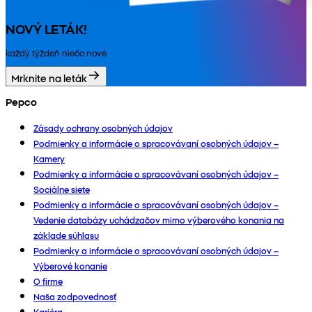
NOVÝ LETÁK!
každý týždeň niečo nové
Mrknite na leták
Pepco
Zásady ochrany osobných údajov
Podmienky a informácie o spracovávaní osobných údajov –
Kamery
Podmienky a informácie o spracovávaní osobných údajov –
Sociálne siete
Podmienky a informácie o spracovávaní osobných údajov –
Vedenie databázy uchádzačov mimo výberového konania na
základe súhlasu
Podmienky a informácie o spracovávaní osobných údajov –
Výberové konanie
O firme
Naša zodpovednosť
Kariéra