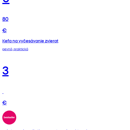
80
€
Kefa na vyčesávanie zvierat
pevná, praktická
3
€