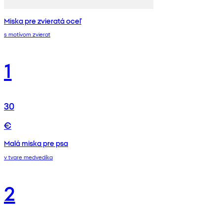
Miska pre zvieratá oceľ
s motívom zvierat
1
30
€
Malá miska pre psa
v tvare medvedíka
2