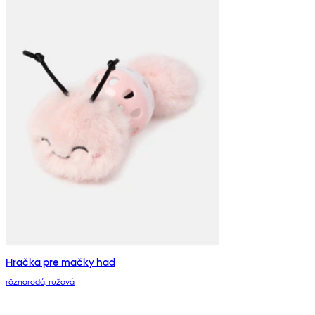
Hračka pre mačky had
rôznorodá, ružová