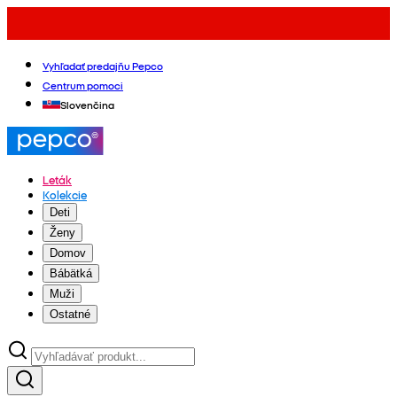
Vyhľadať predajňu Pepco
Centrum pomoci
Slovenčina
Leták
Kolekcie
Deti
Ženy
Domov
Bábätká
Muži
Ostatné