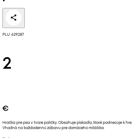
PLU: 629287
2
€
Hračka pre psa v tvare paličky. Obsahuje pískadlo, ktoré podnecuje k hre.
Vhodná na každodennú zábavu pre domáceho miláčika.