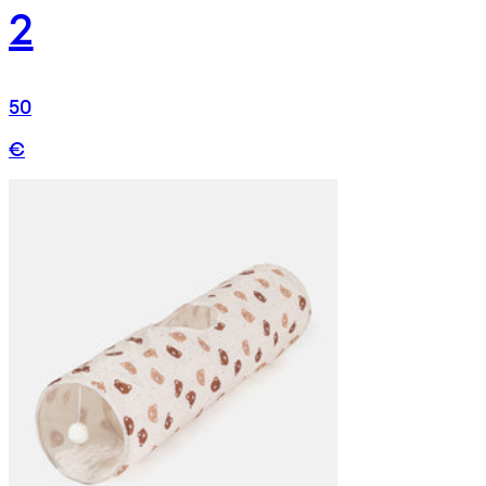
2
50
€