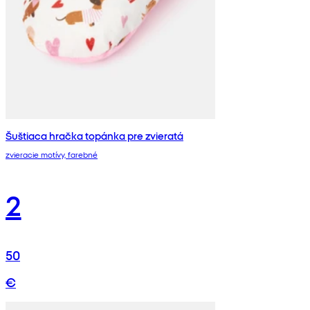
Šuštiaca hračka topánka pre zvieratá
zvieracie motívy, farebné
2
50
€