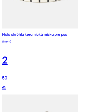
Malá okrúhla keramická miska pre psa
tlmená
2
50
€