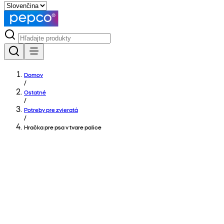
Domov
/
Ostatné
/
Potreby pre zvieratá
/
Hračka pre psa v tvare palice