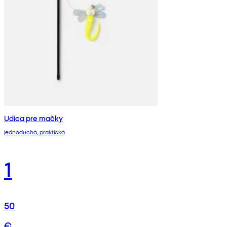
Udica pre mačky
jednoduchá, praktická
1
50
€