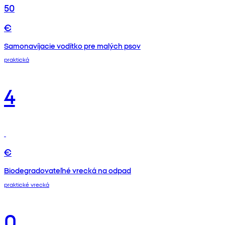
50
€
Samonavíjacie vodítko pre malých psov
praktická
4
€
Biodegradovateľné vrecká na odpad
praktické vrecká
0