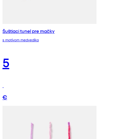
Šuštiaci tunel pre mačky
s motívom medvedíka
5
€