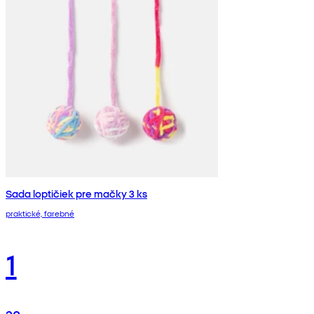
Sada loptičiek pre mačky 3 ks
praktické, farebné
1