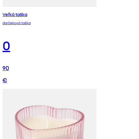
Veľká taška
darčeková taška
0
90
€