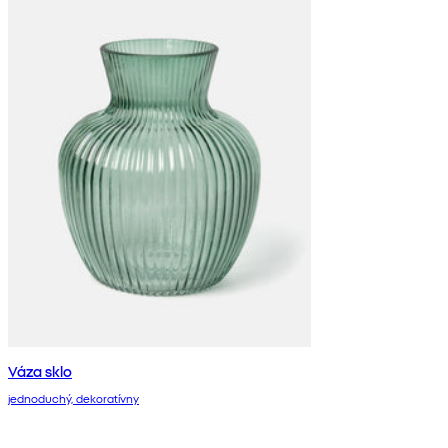
Váza sklo
jednoduchý, dekoratívny