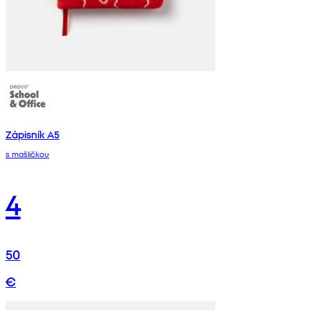
Zápisník A5
s mašličkou
4
50
€