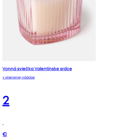
Vonná sviečka Valentínske srdce
v sklenenej nádobe
2
€