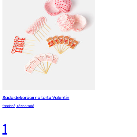
Sada dekorácií na tortu Valentín
farebné, rôznorodé
1