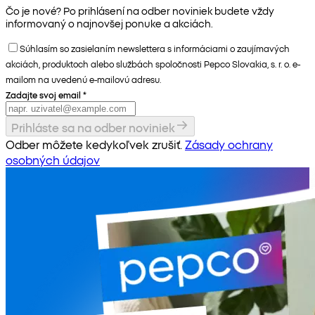
Čo je nové? Po prihlásení na odber noviniek budete vždy
informovaný o najnovšej ponuke a akciách.
Súhlasím so zasielaním newslettera s informáciami o zaujímavých
akciách, produktoch alebo službách spoločnosti Pepco Slovakia, s. r. o. e-
mailom na uvedenú e-mailovú adresu.
Zadajte svoj email
*
Prihláste sa na odber noviniek
Odber môžete kedykoľvek zrušiť.
Zásady ochrany
osobných údajov