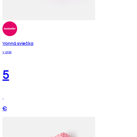
Vonná sviečka
v skle
5
€