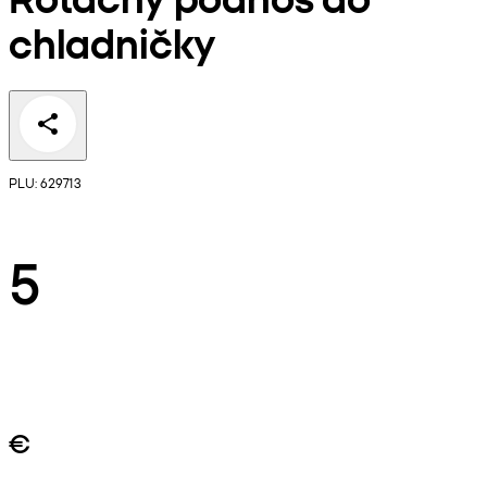
chladničky
PLU: 629713
5
€