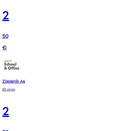
2
50
€
Zápisník A4
80 strán
2