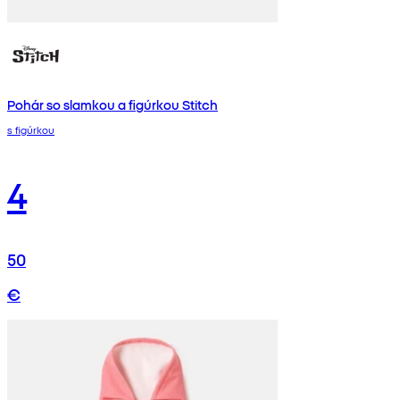
Pohár so slamkou a figúrkou Stitch
s figúrkou
4
50
€