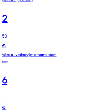
2
50
€
Váza s kvetinovým ornamentom
biely
6
€