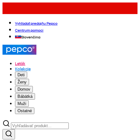
Vyhľadať predajňu Pepco
Centrum pomoci
Slovenčina
Leták
Kolekcie
Deti
Ženy
Domov
Bábätká
Muži
Ostatné