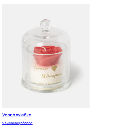
Vonná sviečka
v sklenenej nádobe