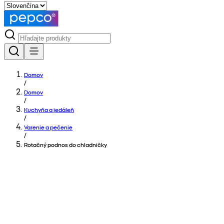
Domov
/
Domov
/
Kuchyňa a jedáleň
/
Varenie a pečenie
/
Rotačný podnos do chladničky