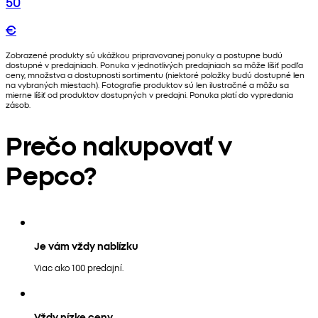
50
€
Zobrazené produkty sú ukážkou pripravovanej ponuky a postupne budú
dostupné v predajniach. Ponuka v jednotlivých predajniach sa môže líšiť podľa
ceny, množstva a dostupnosti sortimentu (niektoré položky budú dostupné len
na vybraných miestach). Fotografie produktov sú len ilustračné a môžu sa
mierne líšiť od produktov dostupných v predajni. Ponuka platí do vypredania
zásob.
Prečo nakupovať v
Pepco?
Je vám vždy nablízku
Viac ako 100 predajní.
Vždy nízke ceny