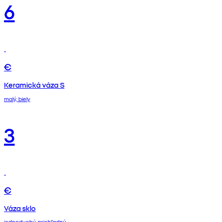
6
€
Keramická váza S
malý, biely
3
€
Váza sklo
jednoduchý, priehľadný