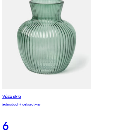
Váza sklo
jednoduchý, dekoratívny
6