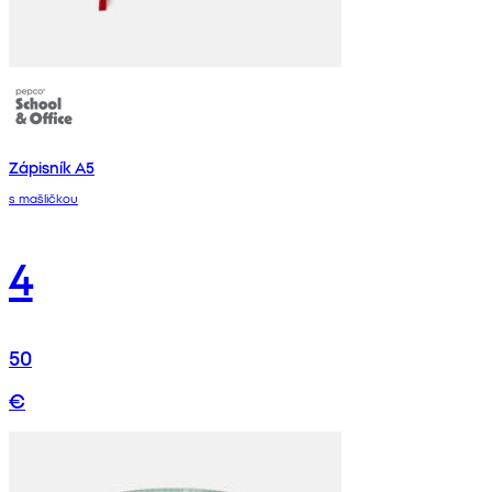
Zápisník A5
s mašličkou
4
50
€