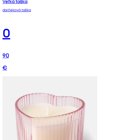
Veľká taška
darčeková taška
0
90
€