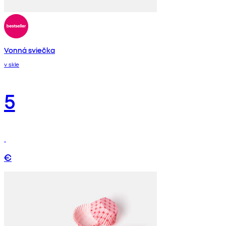
Vonná sviečka
v skle
5
€