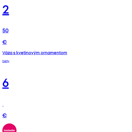
2
50
€
Váza s kvetinovým ornamentom
biely
6
€