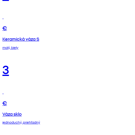
€
Keramická váza S
malý, biely
3
€
Váza sklo
jednoduchý, priehľadný