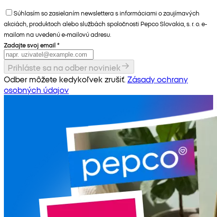
Súhlasím so zasielaním newslettera s informáciami o zaujímavých
akciách, produktoch alebo službách spoločnosti Pepco Slovakia, s. r. o. e-
mailom na uvedenú e-mailovú adresu.
Zadajte svoj email
*
Prihláste sa na odber noviniek
Odber môžete kedykoľvek zrušiť.
Zásady ochrany
osobných údajov