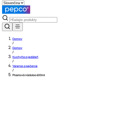
Domov
/
Domov
/
Kuchyňa a jedáleň
/
Varenie a pečenie
/
Plastová nádoba 600ml