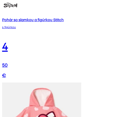
Pohár so slamkou a figúrkou Stitch
s figúrkou
4
50
€