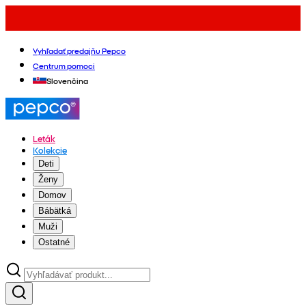
Vyhľadať predajňu Pepco
Centrum pomoci
Slovenčina
Leták
Kolekcie
Deti
Ženy
Domov
Bábätká
Muži
Ostatné