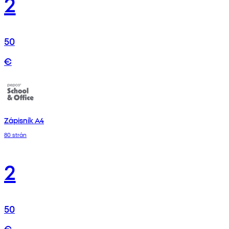
2
50
€
Zápisník A4
80 strán
2
50
€