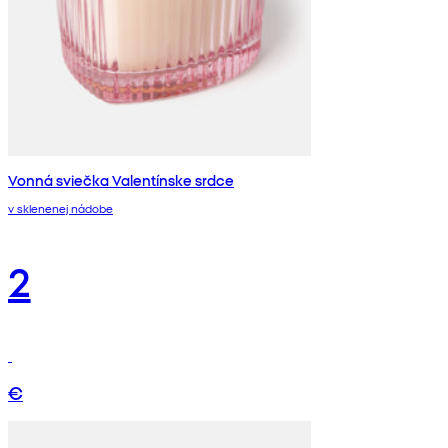
Vonná sviečka Valentínske srdce
v sklenenej nádobe
2
€