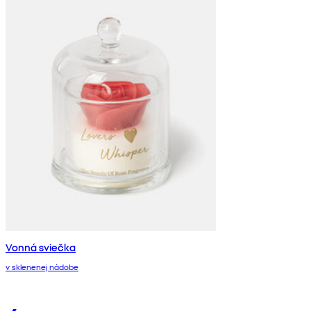
Vonná sviečka
v sklenenej nádobe