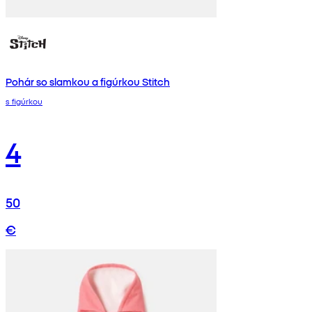
Pohár so slamkou a figúrkou Stitch
s figúrkou
4
50
€