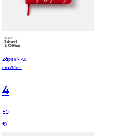
Zápisník A5
s mašličkou
4
50
€