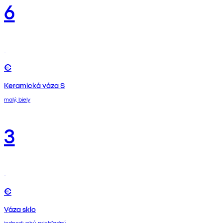
6
€
Keramická váza S
malý, biely
3
€
Váza sklo
jednoduchý, priehľadný