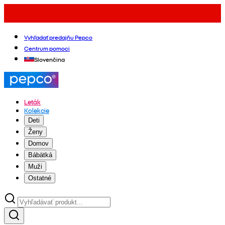
Vyhľadať predajňu Pepco
Centrum pomoci
Slovenčina
Leták
Kolekcie
Deti
Ženy
Domov
Bábätká
Muži
Ostatné