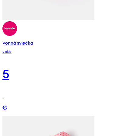
Vonná sviečka
v skle
5
€