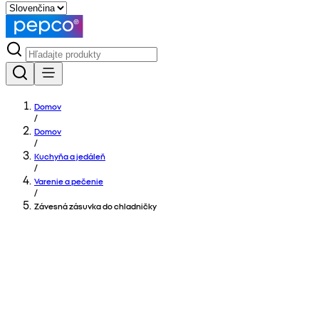
Domov
/
Domov
/
Kuchyňa a jedáleň
/
Varenie a pečenie
/
Závesná zásuvka do chladničky