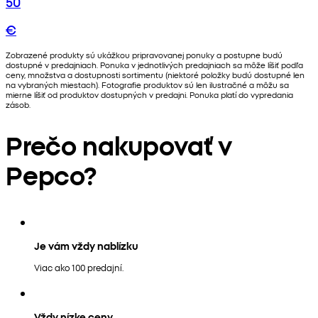
50
€
Zobrazené produkty sú ukážkou pripravovanej ponuky a postupne budú
dostupné v predajniach. Ponuka v jednotlivých predajniach sa môže líšiť podľa
ceny, množstva a dostupnosti sortimentu (niektoré položky budú dostupné len
na vybraných miestach). Fotografie produktov sú len ilustračné a môžu sa
mierne líšiť od produktov dostupných v predajni. Ponuka platí do vypredania
zásob.
Prečo nakupovať v
Pepco?
Je vám vždy nablízku
Viac ako 100 predajní.
Vždy nízke ceny