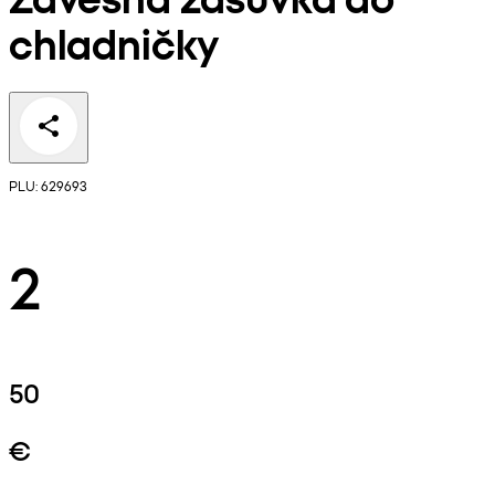
chladničky
PLU: 629693
2
50
€