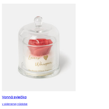
Vonná sviečka
v sklenenej nádobe