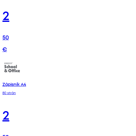
2
50
€
Zápisník A4
80 strán
2