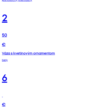
2
50
€
Váza s kvetinovým ornamentom
biely
6
€