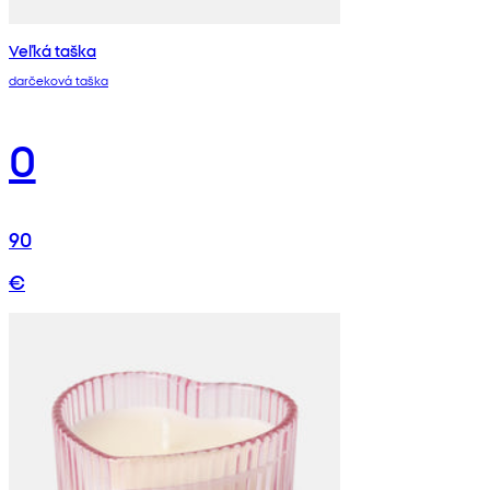
Veľká taška
darčeková taška
0
90
€