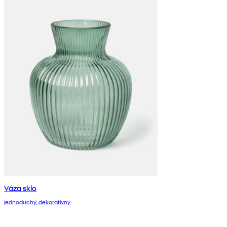
Váza sklo
jednoduchý, dekoratívny