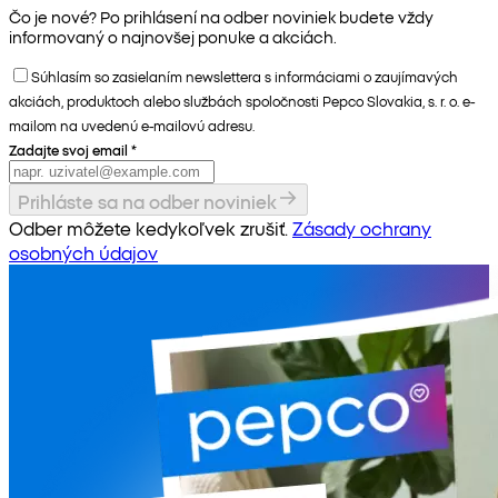
Čo je nové? Po prihlásení na odber noviniek budete vždy
informovaný o najnovšej ponuke a akciách.
Súhlasím so zasielaním newslettera s informáciami o zaujímavých
akciách, produktoch alebo službách spoločnosti Pepco Slovakia, s. r. o. e-
mailom na uvedenú e-mailovú adresu.
Zadajte svoj email
*
Prihláste sa na odber noviniek
Odber môžete kedykoľvek zrušiť.
Zásady ochrany
osobných údajov