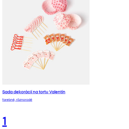
Sada dekorácií na tortu Valentín
farebné, rôznorodé
1