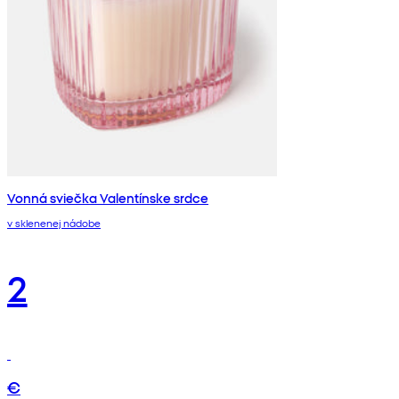
Vonná sviečka Valentínske srdce
v sklenenej nádobe
2
€