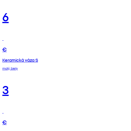
6
€
Keramická váza S
malý, biely
3
€