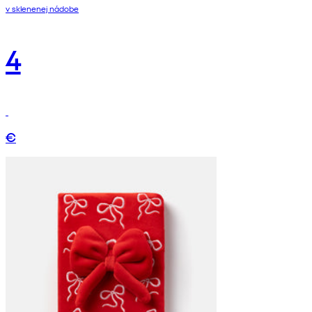
v sklenenej nádobe
4
€