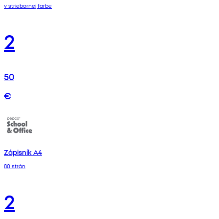
v striebornej farbe
2
50
€
Zápisník A4
80 strán
2