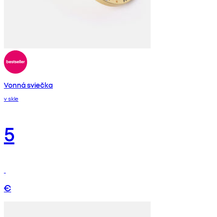
Vonná sviečka
v skle
5
€