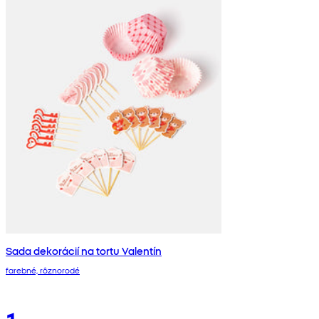
Sada dekorácií na tortu Valentín
farebné, rôznorodé