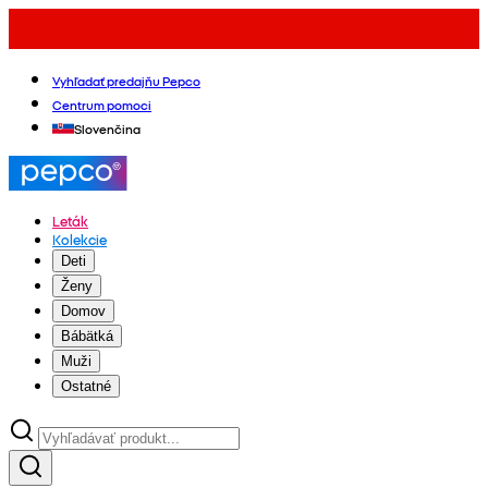
Vyhľadať predajňu Pepco
Centrum pomoci
Slovenčina
Leták
Kolekcie
Deti
Ženy
Domov
Bábätká
Muži
Ostatné