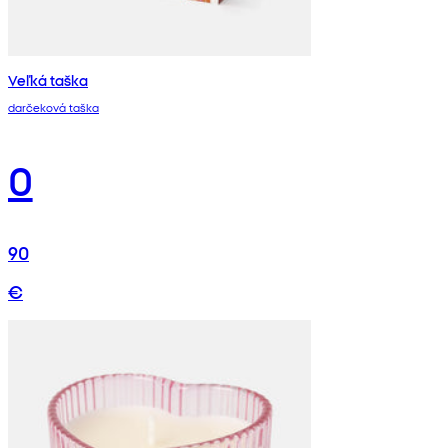
Veľká taška
darčeková taška
0
90
€