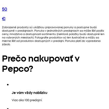
50
€
Zobrazené produkty sú ukážkou pripravovanej ponuky a postupne budú
dostupné v predajniach. Ponuka v jednotlivých predajniach sa môže líšiť podľa
ceny, množstva a dostupnosti sortimentu (niektoré položky budú dostupné len
na vybraných miestach). Fotografie produktov sú len ilustračné a môžu sa
mierne líšiť od produktov dostupných v predajni. Ponuka platí do vypredania
zásob.
Prečo nakupovať v
Pepco?
Je vám vždy nablízku
Viac ako 100 predajní.