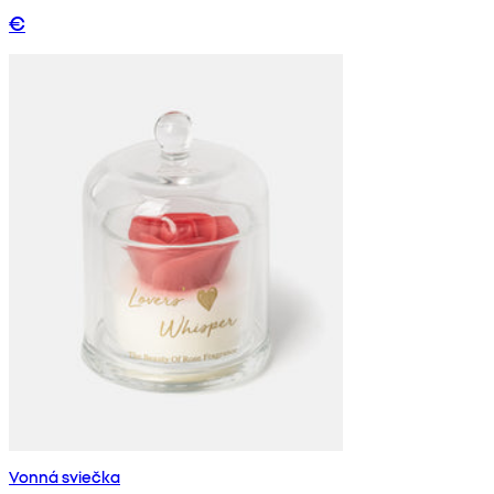
€
Vonná sviečka