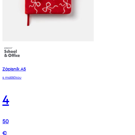
Zápisník A5
s mašličkou
4
50
€