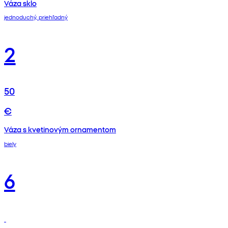
Váza sklo
jednoduchý, priehľadný
2
50
€
Váza s kvetinovým ornamentom
biely
6