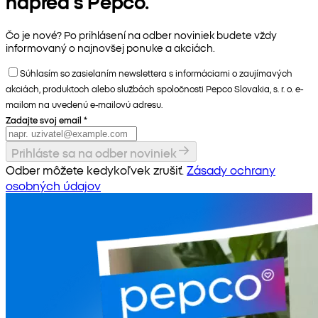
napred s Pepco.
Čo je nové? Po prihlásení na odber noviniek budete vždy
informovaný o najnovšej ponuke a akciách.
Súhlasím so zasielaním newslettera s informáciami o zaujímavých
akciách, produktoch alebo službách spoločnosti Pepco Slovakia, s. r. o. e-
mailom na uvedenú e-mailovú adresu.
Zadajte svoj email
*
Prihláste sa na odber noviniek
Odber môžete kedykoľvek zrušiť.
Zásady ochrany
osobných údajov