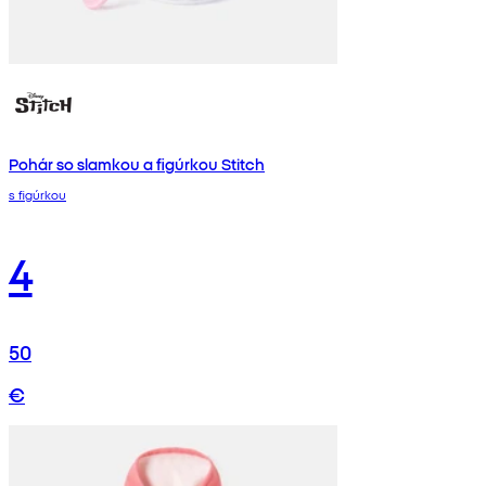
Pohár so slamkou a figúrkou Stitch
s figúrkou
4
50
€