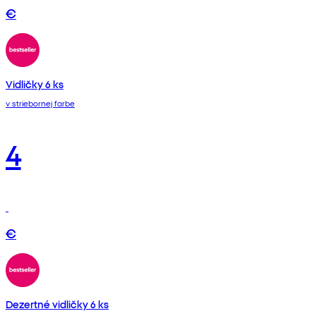
€
Vidličky 6 ks
v striebornej farbe
4
€
Dezertné vidličky 6 ks