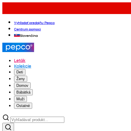
Vyhľadať predajňu Pepco
Centrum pomoci
Slovenčina
Leták
Kolekcie
Deti
Ženy
Domov
Bábätká
Muži
Ostatné