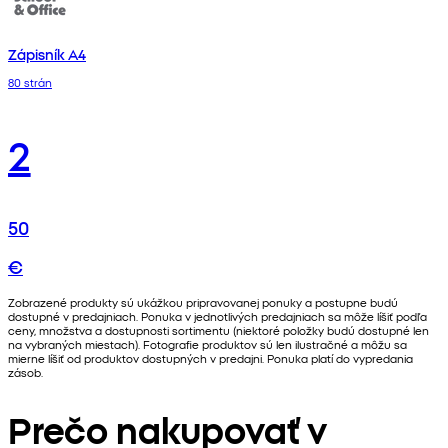
Zápisník A4
80 strán
2
50
€
Zobrazené produkty sú ukážkou pripravovanej ponuky a postupne budú
dostupné v predajniach. Ponuka v jednotlivých predajniach sa môže líšiť podľa
ceny, množstva a dostupnosti sortimentu (niektoré položky budú dostupné len
na vybraných miestach). Fotografie produktov sú len ilustračné a môžu sa
mierne líšiť od produktov dostupných v predajni. Ponuka platí do vypredania
zásob.
Prečo nakupovať v