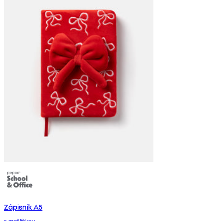
Zápisník A5
s mašličkou