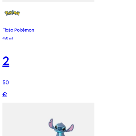
Fľaša Pokémon
450 ml
2
50
€