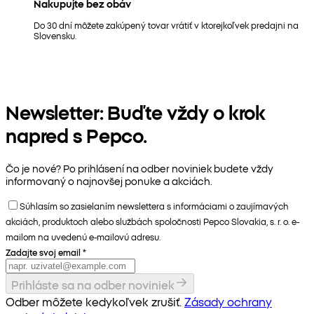
Nakupujte bez obáv
Do 30 dní môžete zakúpený tovar vrátiť v ktorejkoľvek predajni na
Slovensku.
Newsletter: Buďte vždy o krok
napred s Pepco.
Čo je nové? Po prihlásení na odber noviniek budete vždy
informovaný o najnovšej ponuke a akciách.
Súhlasím so zasielaním newslettera s informáciami o zaujímavých
akciách, produktoch alebo službách spoločnosti Pepco Slovakia, s. r. o. e-
mailom na uvedenú e-mailovú adresu.
Zadajte svoj email
*
Prihláste sa na odber noviniek
Odber môžete kedykoľvek zrušiť.
Zásady ochrany