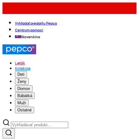
Vyhľadať predajňu Pepco
Centrum pomoci
Slovenčina
Leták
Kolekcie
Deti
Ženy
Domov
Bábätká
Muži
Ostatné