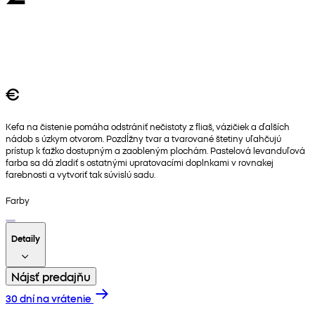
€
Kefa na čistenie pomáha odstrániť nečistoty z fliaš, vázičiek a ďalších
nádob s úzkym otvorom. Pozdĺžny tvar a tvarované štetiny uľahčujú
prístup k ťažko dostupným a zaobleným plochám. Pastelová levanduľová
farba sa dá zladiť s ostatnými upratovacími doplnkami v rovnakej
farebnosti a vytvoriť tak súvislú sadu.
Farby
Detaily
Nájsť predajňu
30 dní na vrátenie