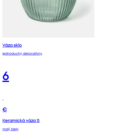
Váza sklo
jednoduchý, dekoratívny
6
€
Keramická váza S
malý, biely