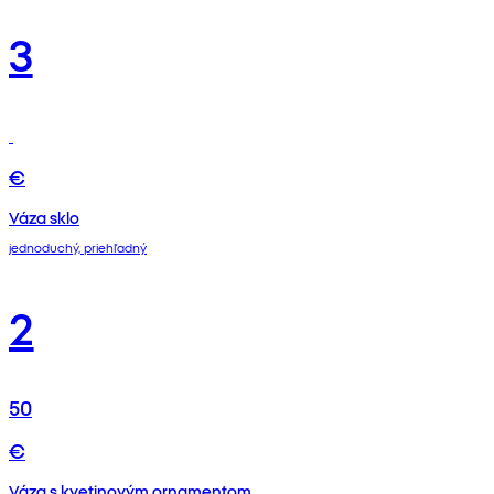
3
€
Váza sklo
jednoduchý, priehľadný
2
50
€
Váza s kvetinovým ornamentom