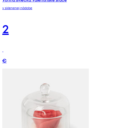
v sklenenej nádobe
2
€