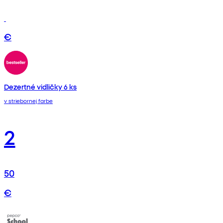
€
Dezertné vidličky 6 ks
v striebornej farbe
2
50
€