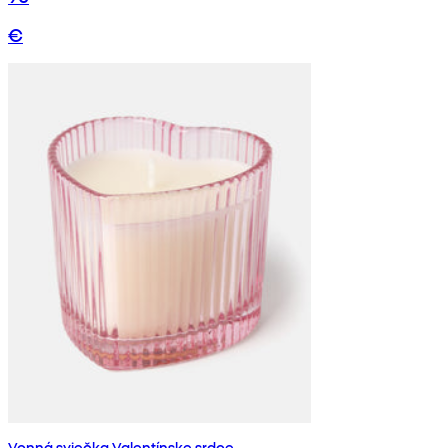
€
Vonná sviečka Valentínske srdce