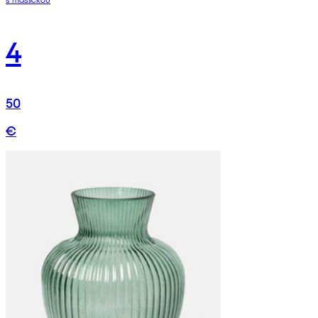
4
50
€