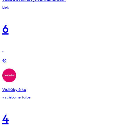
biely
6
€
Vidličky 6 ks
v striebornej farbe
4