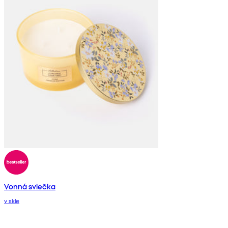
Vonná sviečka
v skle