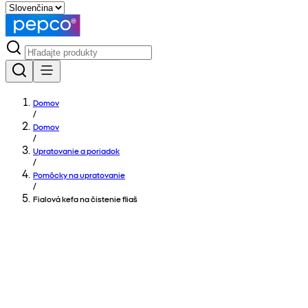
Domov
/
Domov
/
Upratovanie a poriadok
/
Pomôcky na upratovanie
/
Fialová kefa na čistenie fliaš