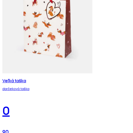
Veľká taška
darčeková taška
0
90