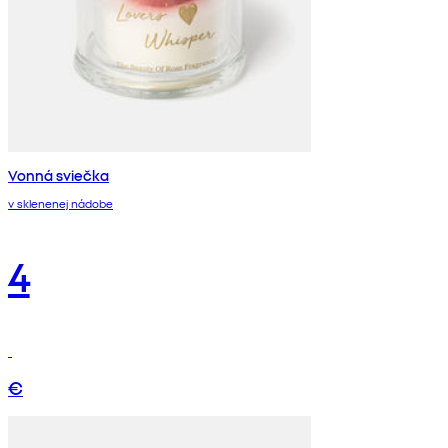
Vonná sviečka
v sklenenej nádobe
4
€