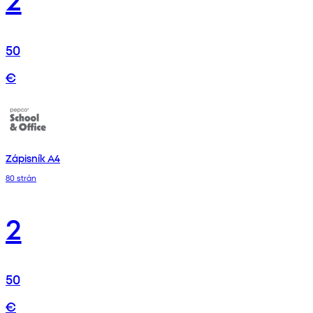
50
€
Zápisník A4
80 strán
2
50
€