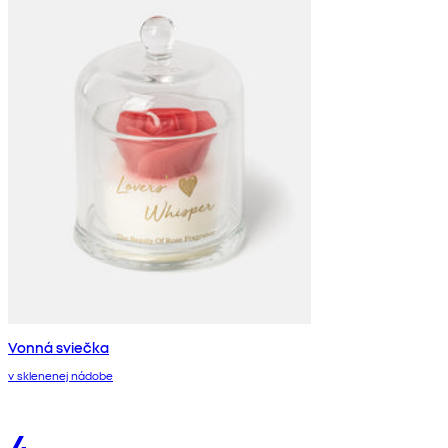
Vonná sviečka
v sklenenej nádobe
4