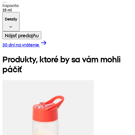
Kapacita
25 ml
Detaily
Nájsť predajňu
30 dní na vrátenie
Produkty, ktoré by sa vám mohli
páčiť