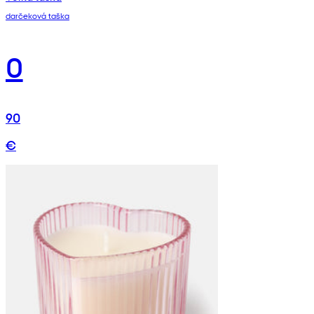
darčeková taška
0
90
€