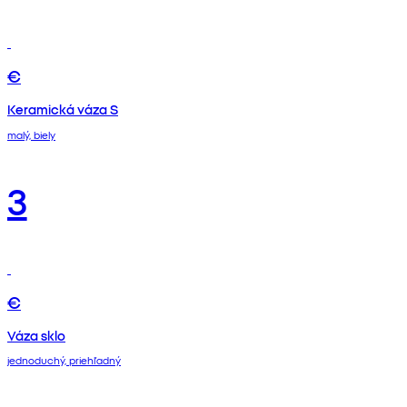
€
Keramická váza S
malý, biely
3
€
Váza sklo
jednoduchý, priehľadný