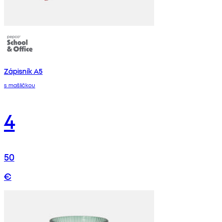
Zápisník A5
s mašličkou
4
50
€