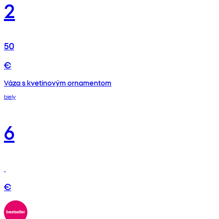
2
50
€
Váza s kvetinovým ornamentom
biely
6
€