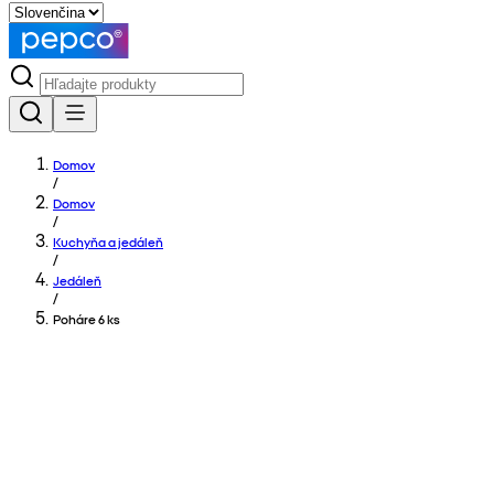
Domov
/
Domov
/
Kuchyňa a jedáleň
/
Jedáleň
/
Poháre 6 ks