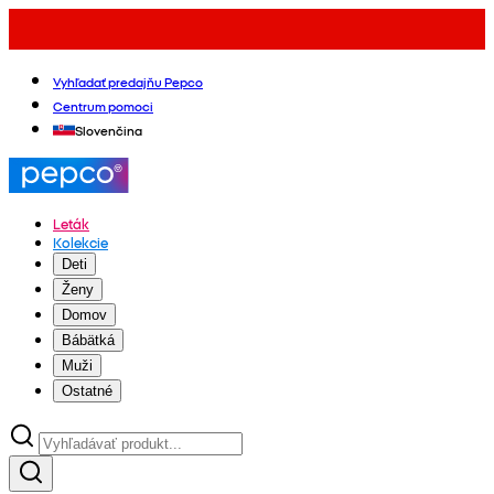
Vyhľadať predajňu Pepco
Centrum pomoci
Slovenčina
Leták
Kolekcie
Deti
Ženy
Domov
Bábätká
Muži
Ostatné