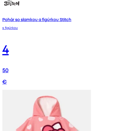
Pohár so slamkou a figúrkou Stitch
s figúrkou
4
50
€