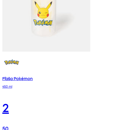
Fľaša Pokémon
450 ml
2
50