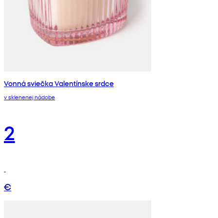
Vonná sviečka Valentínske srdce
v sklenenej nádobe
2
€