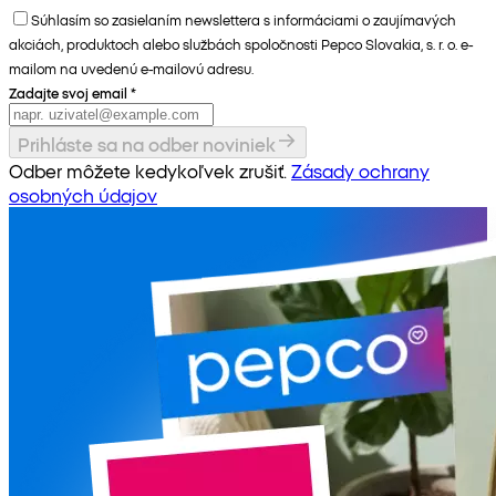
Súhlasím so zasielaním newslettera s informáciami o zaujímavých
akciách, produktoch alebo službách spoločnosti Pepco Slovakia, s. r. o. e-
mailom na uvedenú e-mailovú adresu.
Zadajte svoj email
*
Prihláste sa na odber noviniek
Odber môžete kedykoľvek zrušiť.
Zásady ochrany
osobných údajov