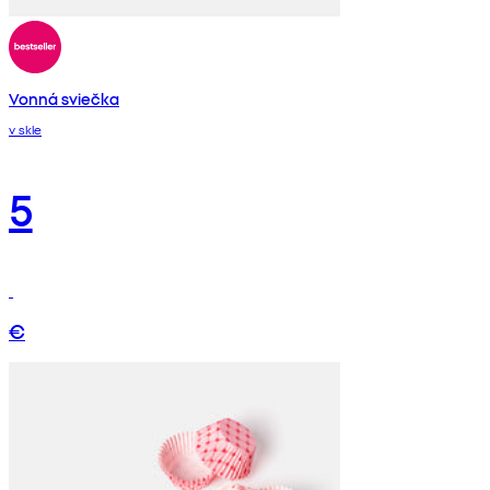
Vonná sviečka
v skle
5
€