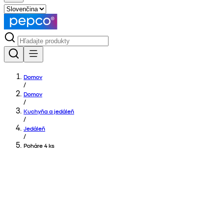
Domov
/
Domov
/
Kuchyňa a jedáleň
/
Jedáleň
/
Poháre 4 ks