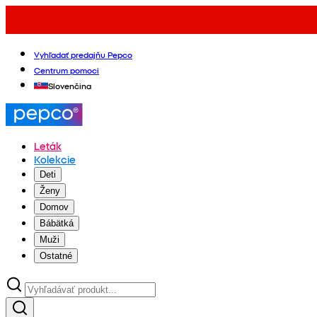
Vyhľadať predajňu Pepco
Centrum pomoci
Slovenčina
Leták
Kolekcie
Deti
Ženy
Domov
Bábätká
Muži
Ostatné