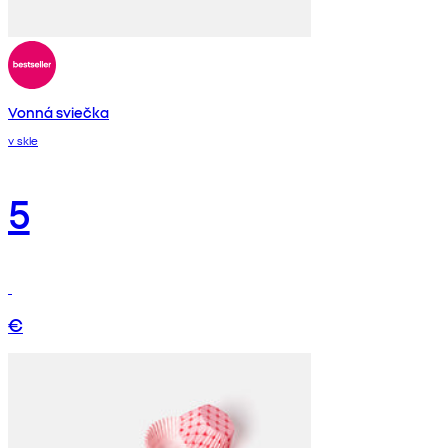
Vonná sviečka
v skle
5
€