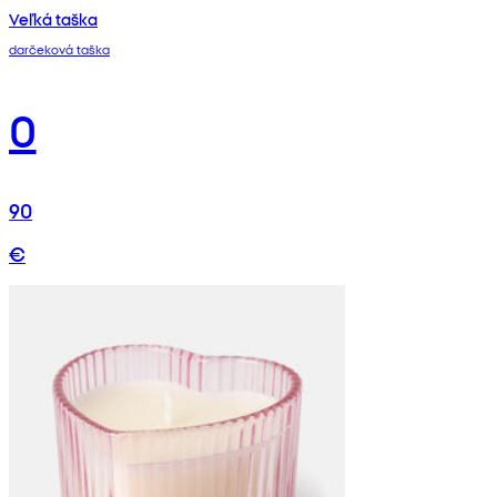
Veľká taška
darčeková taška
0
90
€