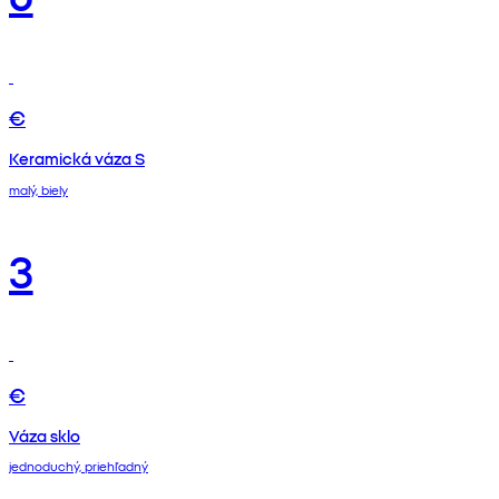
€
Keramická váza S
malý, biely
3
€
Váza sklo
jednoduchý, priehľadný