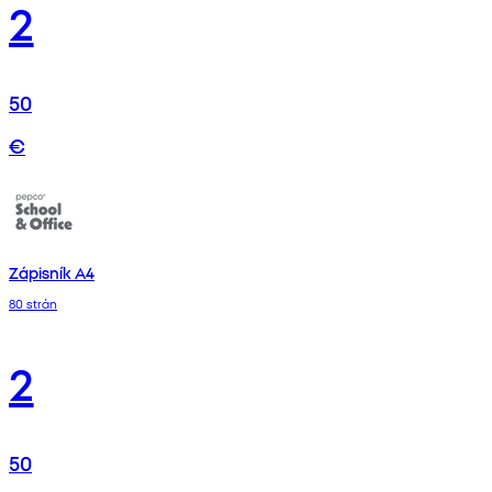
2
50
€
Zápisník A4
80 strán
2
50