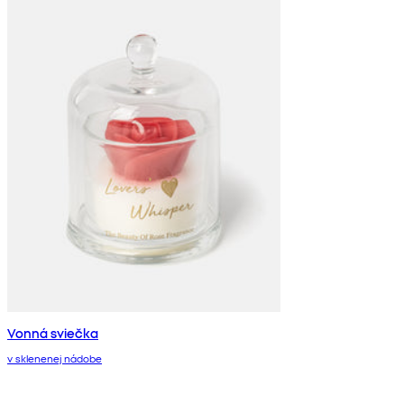
Vonná sviečka
v sklenenej nádobe