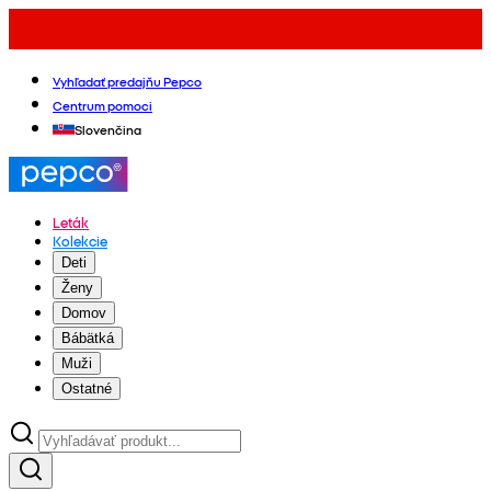
Vyhľadať predajňu Pepco
Centrum pomoci
Slovenčina
Leták
Kolekcie
Deti
Ženy
Domov
Bábätká
Muži
Ostatné