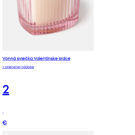
Vonná sviečka Valentínske srdce
v sklenenej nádobe
2
€