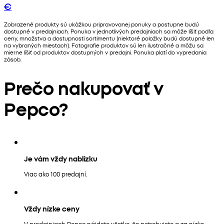
€
Zobrazené produkty sú ukážkou pripravovanej ponuky a postupne budú
dostupné v predajniach. Ponuka v jednotlivých predajniach sa môže líšiť podľa
ceny, množstva a dostupnosti sortimentu (niektoré položky budú dostupné len
na vybraných miestach). Fotografie produktov sú len ilustračné a môžu sa
mierne líšiť od produktov dostupných v predajni. Ponuka platí do vypredania
zásob.
Prečo nakupovať v
Pepco?
Je vám vždy nablízku
Viac ako 100 predajní.
Vždy nízke ceny
V predajniach Pepco nájdete všetko, čo potrebujete a za nízke