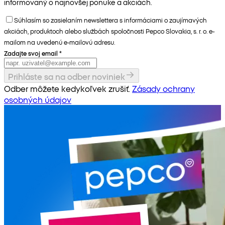
informovaný o najnovšej ponuke a akciách.
Súhlasím so zasielaním newslettera s informáciami o zaujímavých
akciách, produktoch alebo službách spoločnosti Pepco Slovakia, s. r. o. e-
mailom na uvedenú e-mailovú adresu.
Zadajte svoj email
*
Prihláste sa na odber noviniek
Odber môžete kedykoľvek zrušiť.
Zásady ochrany
osobných údajov