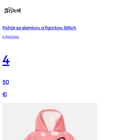
Pohár so slamkou a figúrkou Stitch
s figúrkou
4
50
€