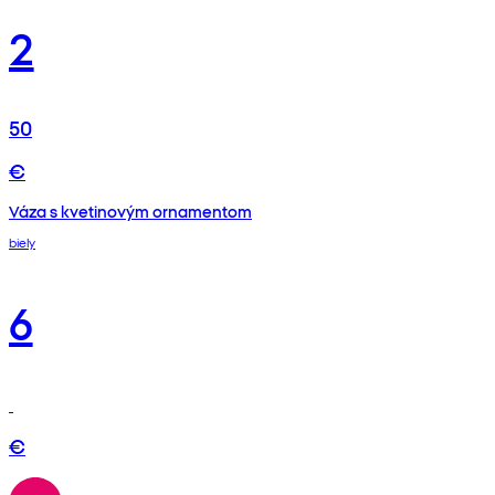
2
50
€
Váza s kvetinovým ornamentom
biely
6
€