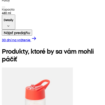
Farby
Kapacita
480 ml
Detaily
Nájsť predajňu
30 dní na vrátenie
Produkty, ktoré by sa vám mohli
páčiť