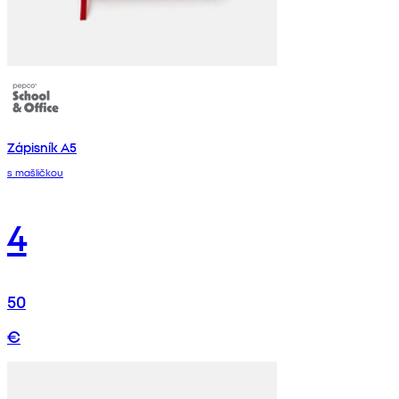
Zápisník A5
s mašličkou
4
50
€