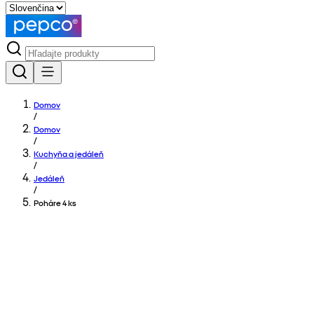
Domov
/
Domov
/
Kuchyňa a jedáleň
/
Jedáleň
/
Poháre 4 ks