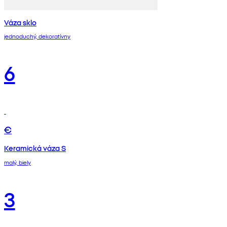
Váza sklo
jednoduchý, dekoratívny
6
€
Keramická váza S
malý, biely
3