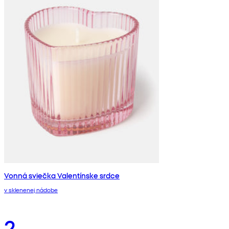
Vonná sviečka Valentínske srdce
v sklenenej nádobe
2