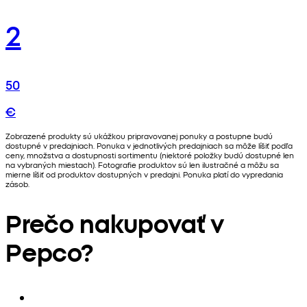
2
50
€
Zobrazené produkty sú ukážkou pripravovanej ponuky a postupne budú
dostupné v predajniach. Ponuka v jednotlivých predajniach sa môže líšiť podľa
ceny, množstva a dostupnosti sortimentu (niektoré položky budú dostupné len
na vybraných miestach). Fotografie produktov sú len ilustračné a môžu sa
mierne líšiť od produktov dostupných v predajni. Ponuka platí do vypredania
zásob.
Prečo nakupovať v
Pepco?