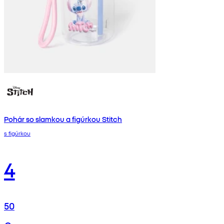
Pohár so slamkou a figúrkou Stitch
s figúrkou
4
50