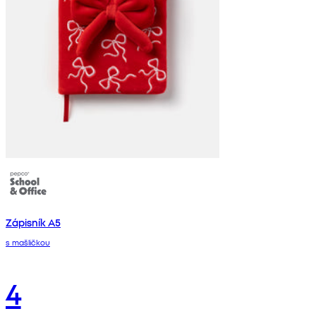
Zápisník A5
s mašličkou
4