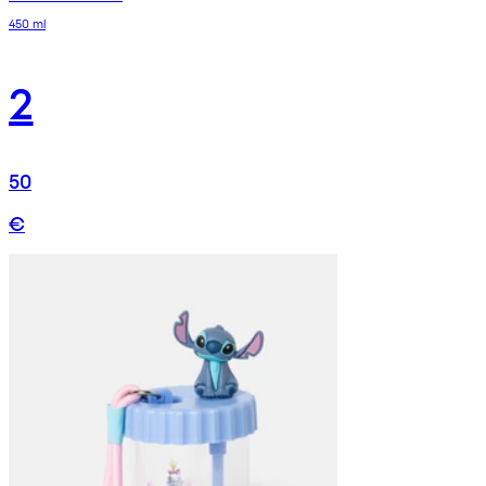
450 ml
2
50
€