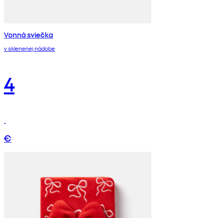
Vonná sviečka
v sklenenej nádobe
4
€