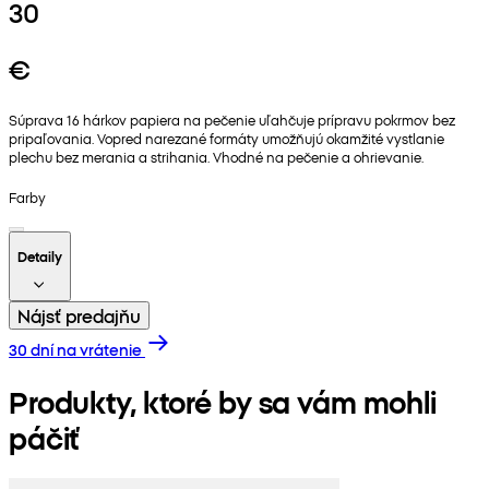
30
€
Súprava 16 hárkov papiera na pečenie uľahčuje prípravu pokrmov bez
pripaľovania. Vopred narezané formáty umožňujú okamžité vystlanie
plechu bez merania a strihania. Vhodné na pečenie a ohrievanie.
Farby
Detaily
Nájsť predajňu
30 dní na vrátenie
Produkty, ktoré by sa vám mohli
páčiť