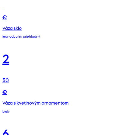
€
Váza sklo
jednoduchý, priehľadný
2
50
€
Váza s kvetinovým ornamentom
biely
6