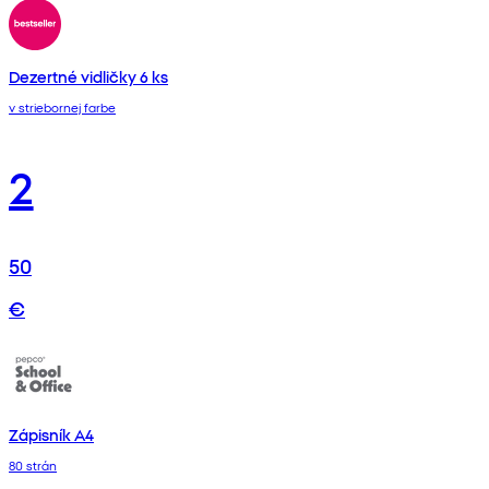
Dezertné vidličky 6 ks
v striebornej farbe
2
50
€
Zápisník A4
80 strán