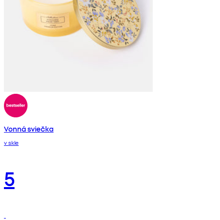
Vonná sviečka
v skle
5