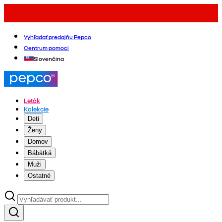
Vyhľadať predajňu Pepco
Centrum pomoci
Slovenčina
Leták
Kolekcie
Deti
Ženy
Domov
Bábätká
Muži
Ostatné