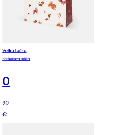
Veľká taška
darčeková taška
0
90
€