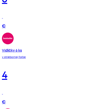
€
Vidličky 6 ks
v striebornej farbe
4
€