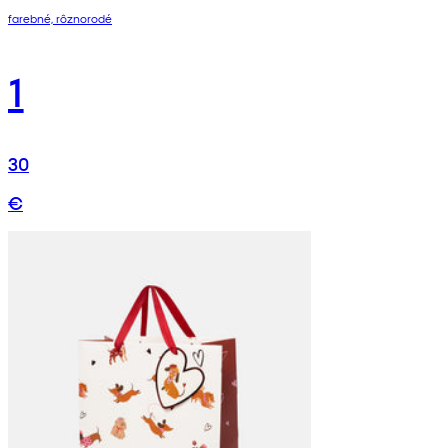
farebné, rôznorodé
1
30
€