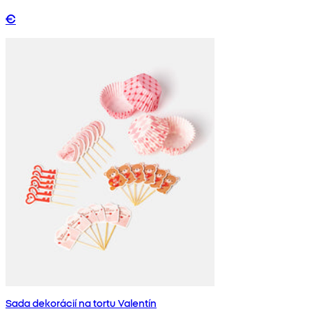
€
Sada dekorácií na tortu Valentín