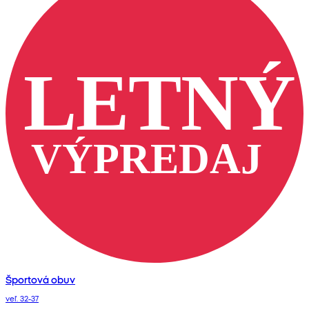
Športová obuv
veľ. 32-37