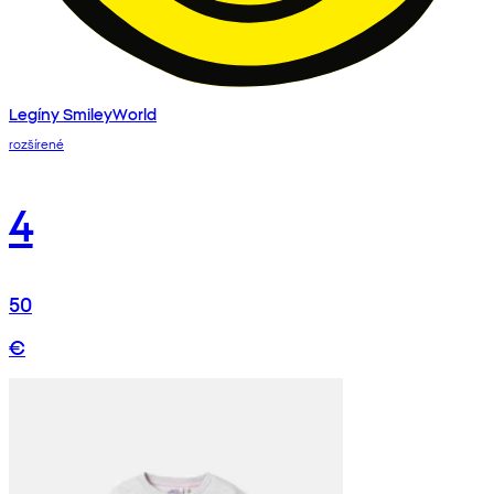
Legíny SmileyWorld
rozšírené
4
50
€