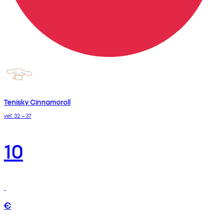
Tenisky Cinnamoroll
veľ. 32 – 37
10
€