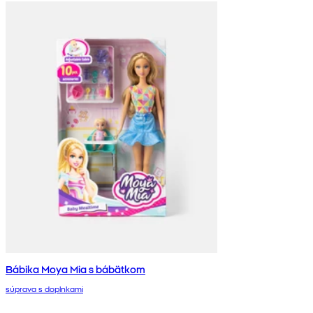
Bábika Moya Mia s bábätkom
súprava s doplnkami