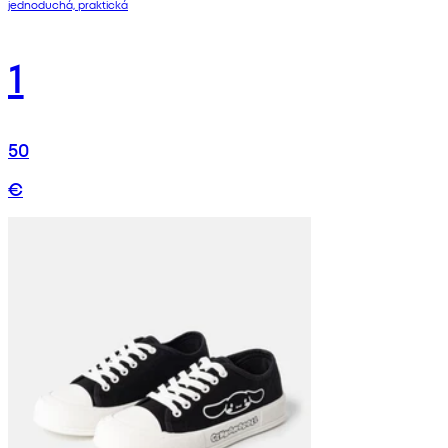
jednoduchá, praktická
1
50
€