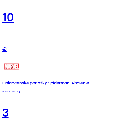
10
€
Chlapčenské ponožky Spiderman 3-balenie
rôzne vzory
3