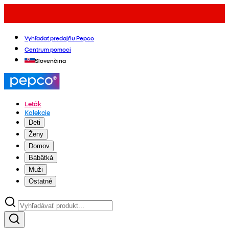
Vyhľadať predajňu Pepco
Centrum pomoci
Slovenčina
Leták
Kolekcie
Deti
Ženy
Domov
Bábätká
Muži
Ostatné