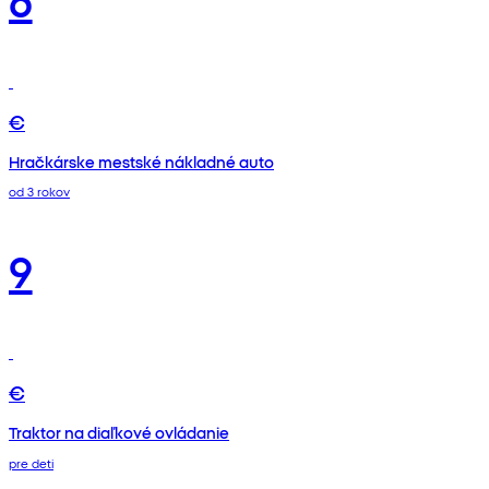
€
Hračkárske mestské nákladné auto
od 3 rokov
9
€
Traktor na diaľkové ovládanie
pre deti