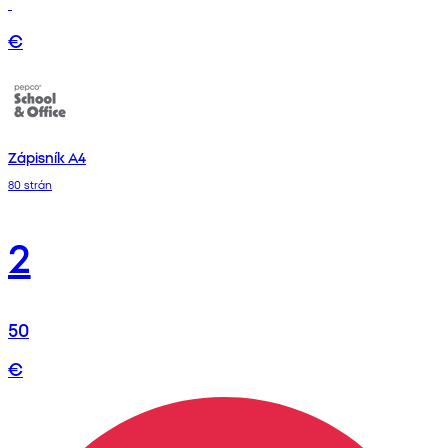
€
Zápisník A4
80 strán
2
50
€