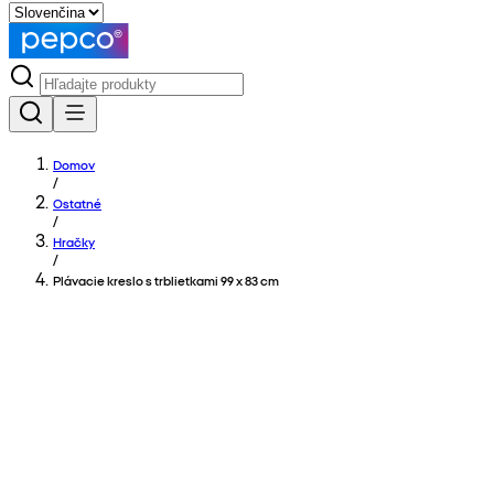
Domov
/
Ostatné
/
Hračky
/
Plávacie kreslo s trblietkami 99 x 83 cm