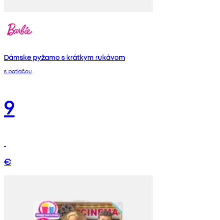
Dámske pyžamo s krátkym rukávom
s potlačou
9
€