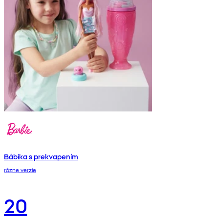
Bábika s prekvapením
rôzne verzie
20