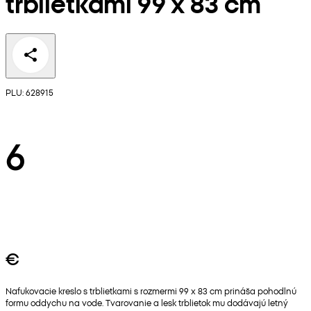
trblietkami 99 x 83 cm
PLU: 628915
6
€
Nafukovacie kreslo s trblietkami s rozmermi 99 x 83 cm prináša pohodlnú
formu oddychu na vode. Tvarovanie a lesk trblietok mu dodávajú letný