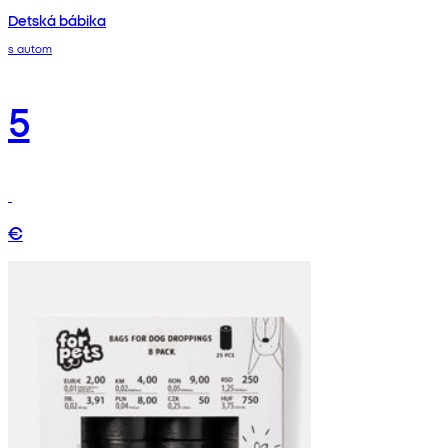
Detská bábika
s autom
5
€