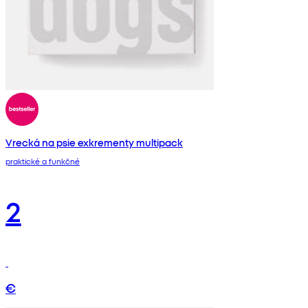
Vrecká na psie exkrementy multipack
praktické a funkčné
2
€