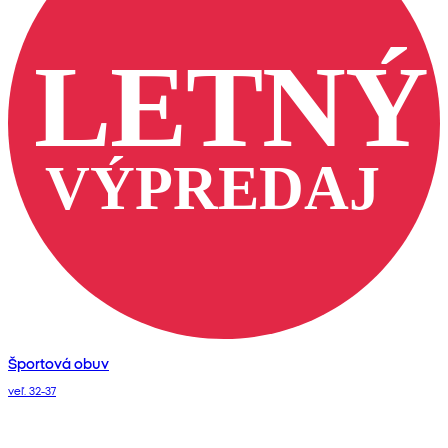
Športová obuv
veľ. 32-37