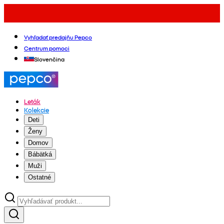
Vyhľadať predajňu Pepco
Centrum pomoci
Slovenčina
Leták
Kolekcie
Deti
Ženy
Domov
Bábätká
Muži
Ostatné