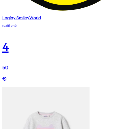
Legíny SmileyWorld
rozšírené
4
50
€