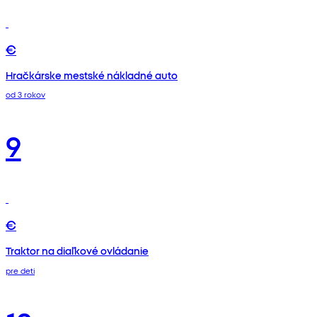
€
Hračkárske mestské nákladné auto
od 3 rokov
9
€
Traktor na diaľkové ovládanie
pre deti