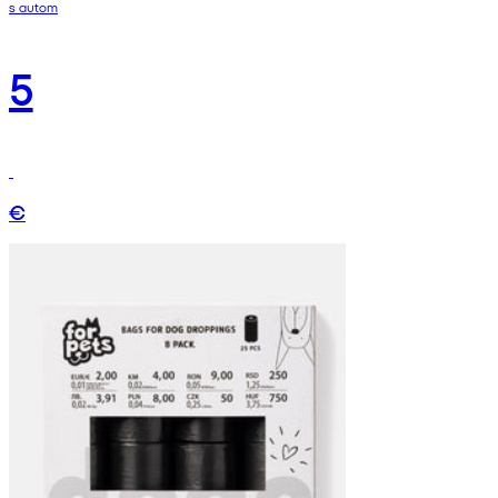
s autom
5
€