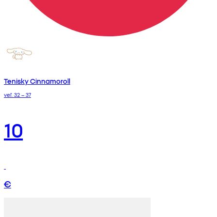
Tenisky Cinnamoroll
veľ. 32 – 37
10
€