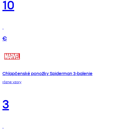
10
€
Chlapčenské ponožky Spiderman 3-balenie
rôzne vzory
3