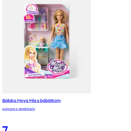
Bábika Moya Mia s bábätkom
súprava s doplnkami
7