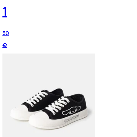
1
50
€