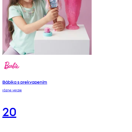
Bábika s prekvapením
rôzne verzie
20