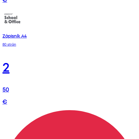
Zápisník A4
80 strán
2
50
€