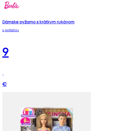
Dámske pyžamo s krátkym rukávom
s potlačou
9
€