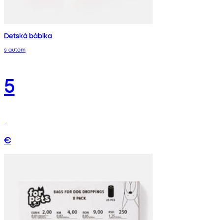
Detská bábika
s autom
5
€