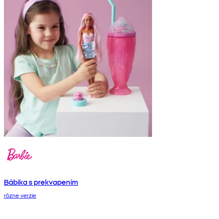
Bábika s prekvapením
rôzne verzie