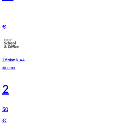
€
Zápisník A4
80 strán
2
50
€