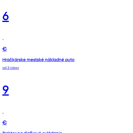
6
€
Hračkárske mestské nákladné auto
od 3 rokov
9
€