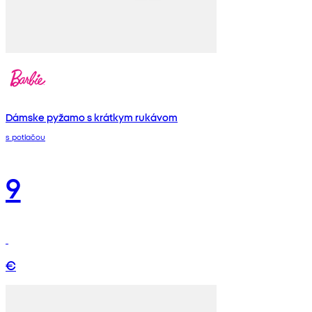
Dámske pyžamo s krátkym rukávom
s potlačou
9
€