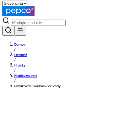
Domov
/
Ostatné
/
Hračky
/
Hračky na von
/
Nafukovací vankúšik do vody