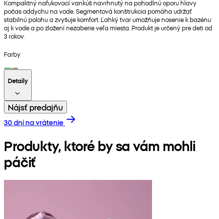
Kompaktný nafukovací vankúš navrhnutý na pohodlnú oporu hlavy
počas oddychu na vode. Segmentová konštrukcia pomáha udržať
stabilnú polohu a zvyšuje komfort. Ľahký tvar umožňuje nosenie k bazénu
aj k vode a po zložení nezaberie veľa miesta. Produkt je určený pre deti od
3 rokov.
Farby
Detaily
Nájsť predajňu
30 dní na vrátenie
Produkty, ktoré by sa vám mohli
páčiť