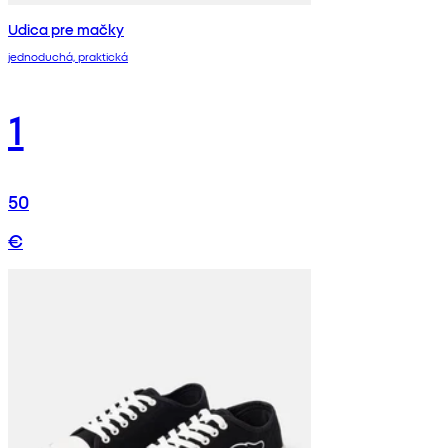
Udica pre mačky
jednoduchá, praktická
1
50
€