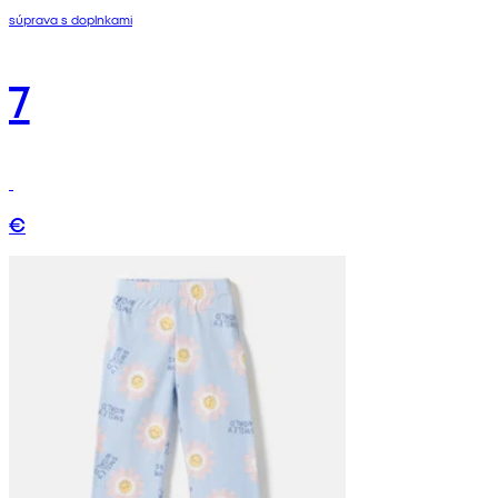
súprava s doplnkami
7
€