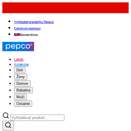
Vyhľadať predajňu Pepco
Centrum pomoci
Slovenčina
Leták
Kolekcie
Deti
Ženy
Domov
Bábätká
Muži
Ostatné