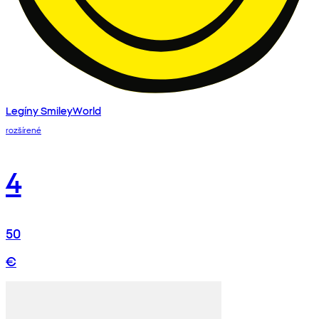
Legíny SmileyWorld
rozšírené
4
50
€