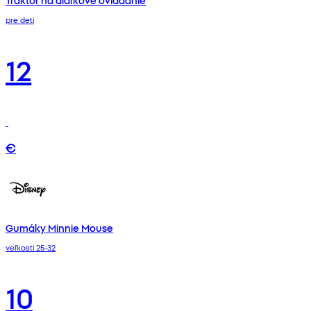
Traktor na diaľkové ovládanie
pre deti
12
€
Gumáky Minnie Mouse
veľkosti 25-32
10