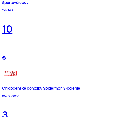
Športová obuv
veľ. 32-37
10
€
Chlapčenské ponožky Spiderman 3-balenie
rôzne vzory
3