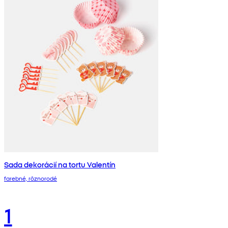
Sada dekorácií na tortu Valentín
farebné, rôznorodé
1