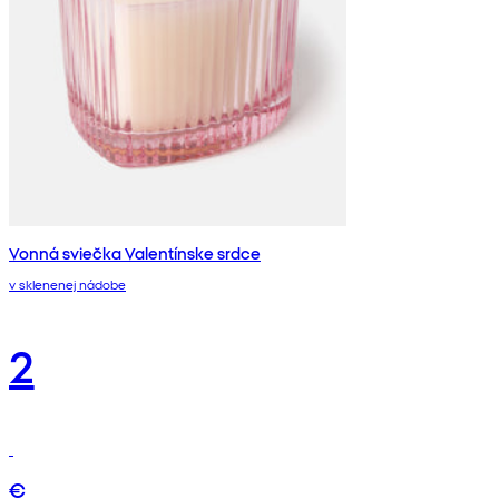
Vonná sviečka Valentínske srdce
v sklenenej nádobe
2
€