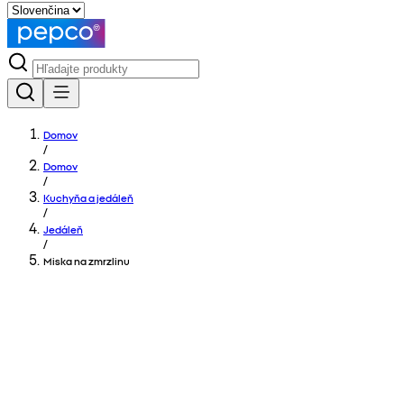
Domov
/
Domov
/
Kuchyňa a jedáleň
/
Jedáleň
/
Miska na zmrzlinu