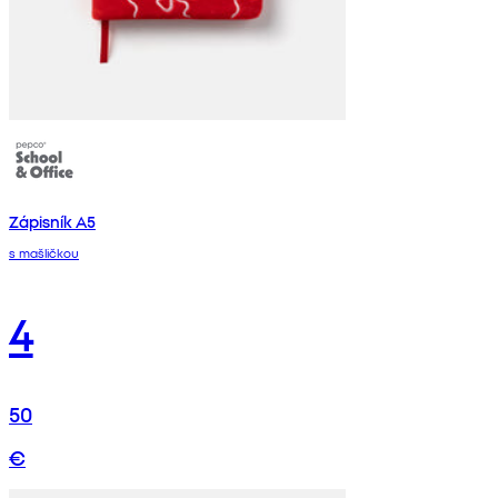
Zápisník A5
s mašličkou
4
50
€