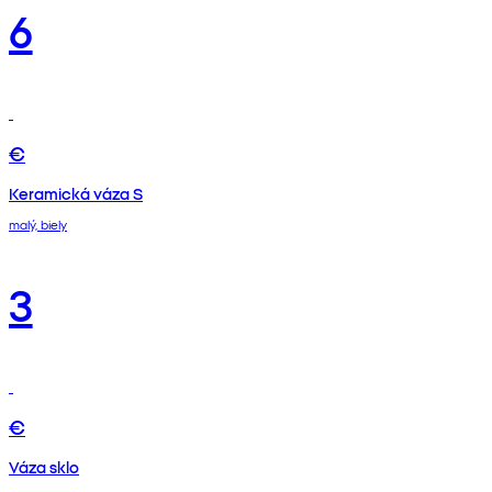
6
€
Keramická váza S
malý, biely
3
€
Váza sklo