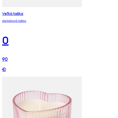
Veľká taška
darčeková taška
0
90
€