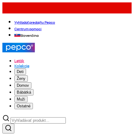
Vyhľadať predajňu Pepco
Centrum pomoci
Slovenčina
Leták
Kolekcie
Deti
Ženy
Domov
Bábätká
Muži
Ostatné