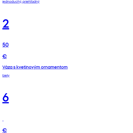
jednoduchý, priehľadný
2
50
€
Váza s kvetinovým ornamentom
biely
6
€