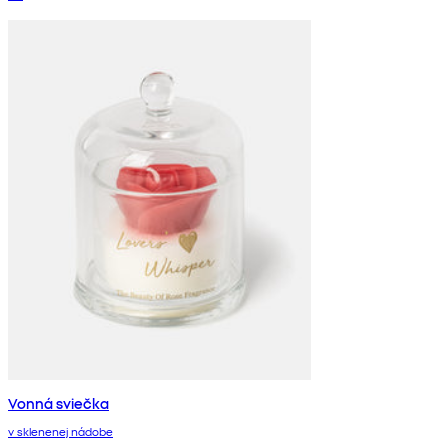
Vonná sviečka
v sklenenej nádobe