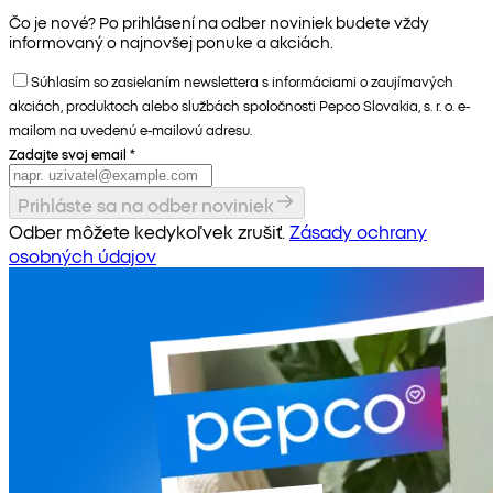
Čo je nové? Po prihlásení na odber noviniek budete vždy
informovaný o najnovšej ponuke a akciách.
Súhlasím so zasielaním newslettera s informáciami o zaujímavých
akciách, produktoch alebo službách spoločnosti Pepco Slovakia, s. r. o. e-
mailom na uvedenú e-mailovú adresu.
Zadajte svoj email
*
Prihláste sa na odber noviniek
Odber môžete kedykoľvek zrušiť.
Zásady ochrany
osobných údajov