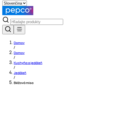
Domov
/
Domov
/
Kuchyňa a jedáleň
/
Jedáleň
/
Béžová misa