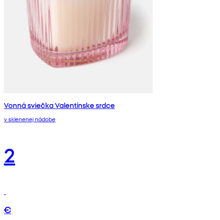
Vonná sviečka Valentínske srdce
v sklenenej nádobe
2
€