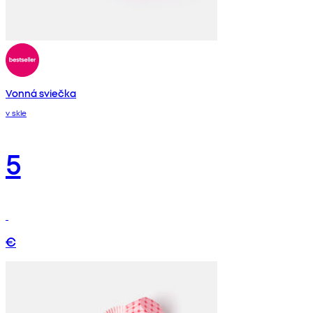
Vonná sviečka
v skle
5
€