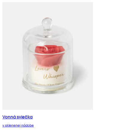
Vonná sviečka
v sklenenej nádobe