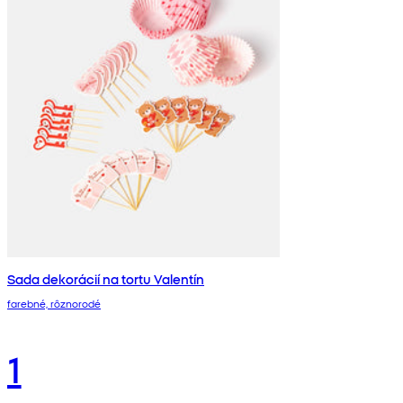
Sada dekorácií na tortu Valentín
farebné, rôznorodé
1