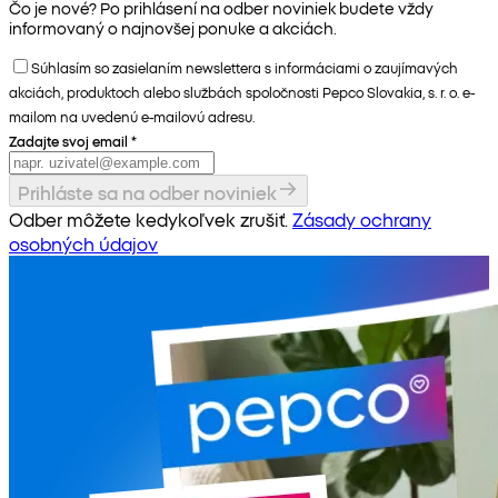
Čo je nové? Po prihlásení na odber noviniek budete vždy
informovaný o najnovšej ponuke a akciách.
Súhlasím so zasielaním newslettera s informáciami o zaujímavých
akciách, produktoch alebo službách spoločnosti Pepco Slovakia, s. r. o. e-
mailom na uvedenú e-mailovú adresu.
Zadajte svoj email
*
Prihláste sa na odber noviniek
Odber môžete kedykoľvek zrušiť.
Zásady ochrany
osobných údajov