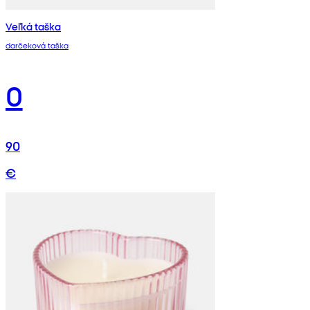
Veľká taška
darčeková taška
0
90
€