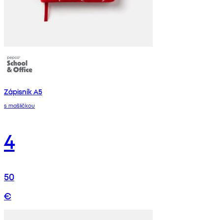
Zápisník A5
s mašličkou
4
50
€