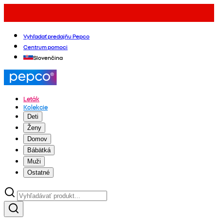
Vyhľadať predajňu Pepco
Centrum pomoci
Slovenčina
Leták
Kolekcie
Deti
Ženy
Domov
Bábätká
Muži
Ostatné