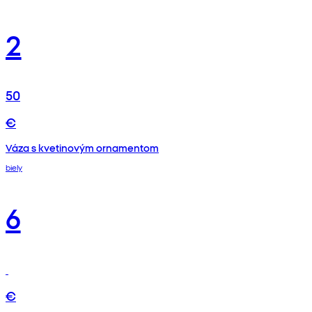
2
50
€
Váza s kvetinovým ornamentom
biely
6
€