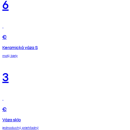
6
€
Keramická váza S
malý, biely
3
€
Váza sklo
jednoduchý, priehľadný