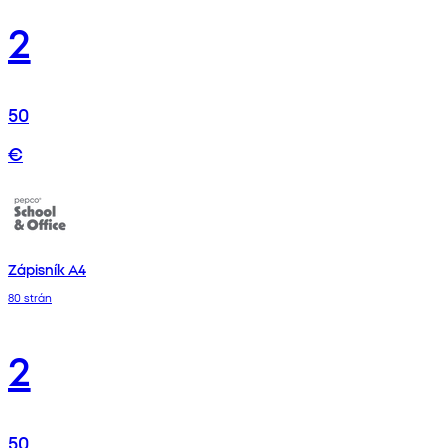
2
50
€
Zápisník A4
80 strán
2
50