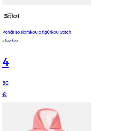
Pohár so slamkou a figúrkou Stitch
s figúrkou
4
50
€