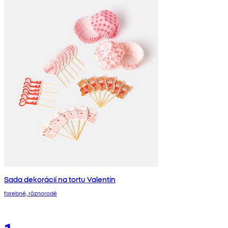
Sada dekorácií na tortu Valentín
farebné, rôznorodé