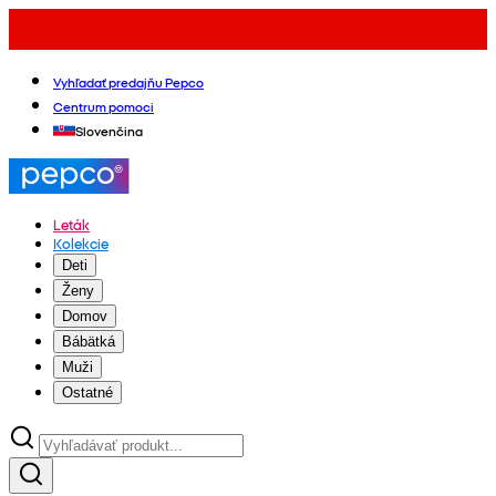
Vyhľadať predajňu Pepco
Centrum pomoci
Slovenčina
Leták
Kolekcie
Deti
Ženy
Domov
Bábätká
Muži
Ostatné