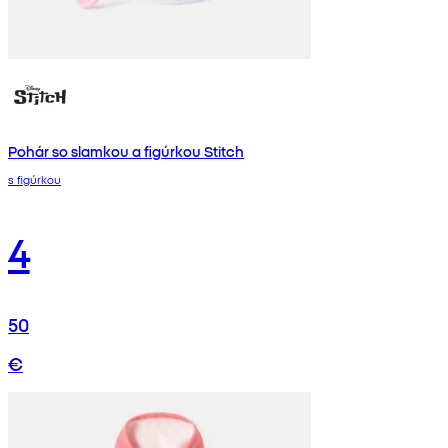
Pohár so slamkou a figúrkou Stitch
s figúrkou
4
50
€