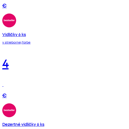
€
Vidličky 6 ks
v striebornej farbe
4
€
Dezertné vidličky 6 ks