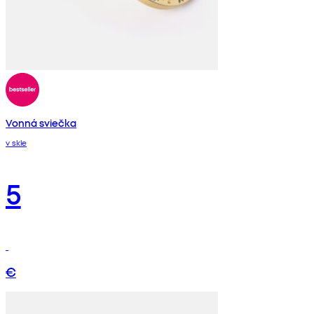
Vonná sviečka
v skle
5
€