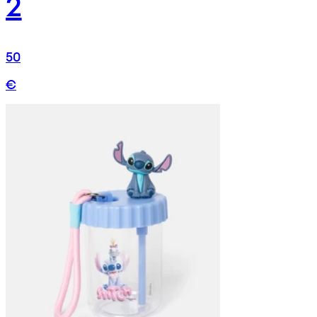
2
50
€