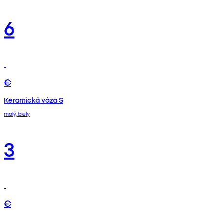
6
€
Keramická váza S
malý, biely
3
€