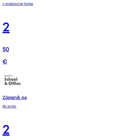
v striebornej farbe
2
50
€
Zápisník A4
80 strán
2