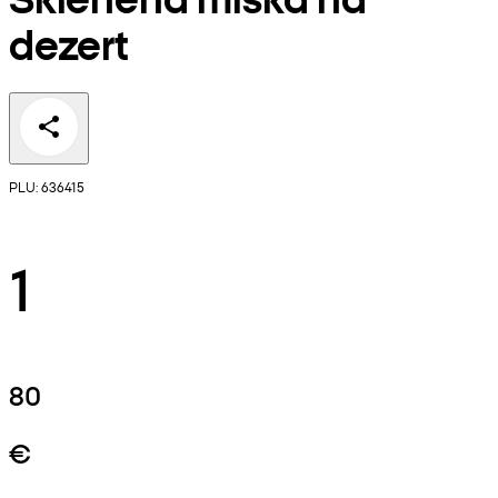
dezert
PLU: 636415
1
80
€