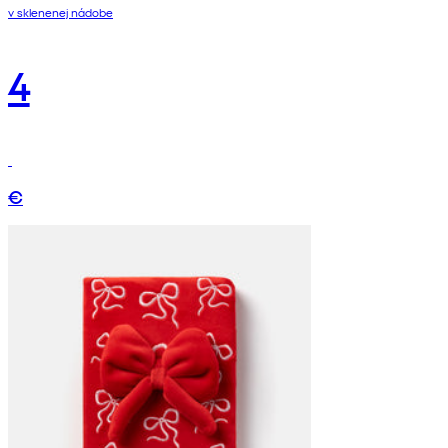
v sklenenej nádobe
4
€