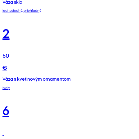
Váza sklo
jednoduchý, priehľadný
2
50
€
Váza s kvetinovým ornamentom
biely
6