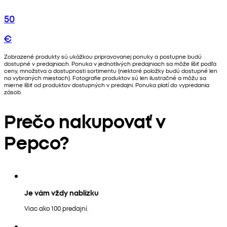
50
€
Zobrazené produkty sú ukážkou pripravovanej ponuky a postupne budú
dostupné v predajniach. Ponuka v jednotlivých predajniach sa môže líšiť podľa
ceny, množstva a dostupnosti sortimentu (niektoré položky budú dostupné len
na vybraných miestach). Fotografie produktov sú len ilustračné a môžu sa
mierne líšiť od produktov dostupných v predajni. Ponuka platí do vypredania
zásob.
Prečo nakupovať v
Pepco?
Je vám vždy nablízku
Viac ako 100 predajní.