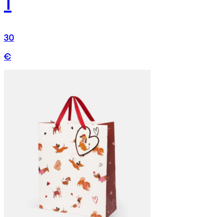
1
30
€