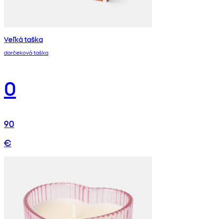
Veľká taška
darčeková taška
0
90
€