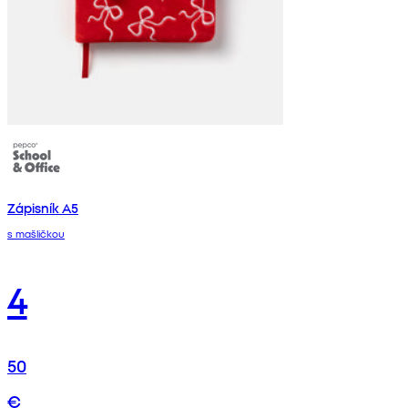
Zápisník A5
s mašličkou
4
50
€