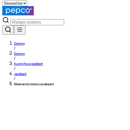
Domov
/
Domov
/
Kuchyňa a jedáleň
/
Jedáleň
/
Sklenená miska na dezert