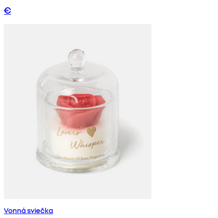
€
Vonná sviečka