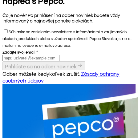
napred s Pepco.
Čo je nové? Po prihlásení na odber noviniek budete vždy
informovaný o najnovšej ponuke a akciách.
Súhlasím so zasielaním newslettera s informáciami o zaujímavých
akciách, produktoch alebo službách spoločnosti Pepco Slovakia, s. r. o. e-
mailom na uvedenú e-mailovú adresu.
Zadajte svoj email
*
Prihláste sa na odber noviniek
Odber môžete kedykoľvek zrušiť.
Zásady ochrany
osobných údajov