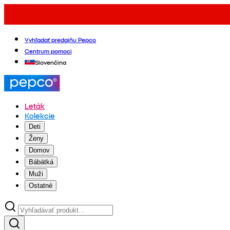
Vyhľadať predajňu Pepco
Centrum pomoci
Slovenčina
Leták
Kolekcie
Deti
Ženy
Domov
Bábätká
Muži
Ostatné