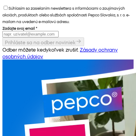
Súhlasím so zasielaním newslettera s informáciami o zaujímavých
akciách, produktoch alebo službách spoločnosti Pepco Slovakia, s. r. o. e-
mailom na uvedenú e-mailovú adresu.
Zadajte svoj email
*
Prihláste sa na odber noviniek
Odber môžete kedykoľvek zrušiť.
Zásady ochrany
osobných údajov