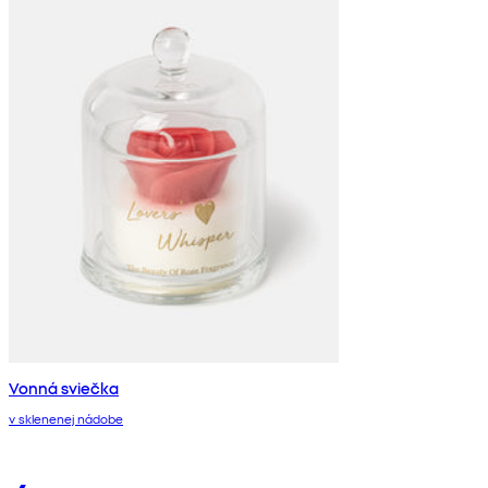
Vonná sviečka
v sklenenej nádobe