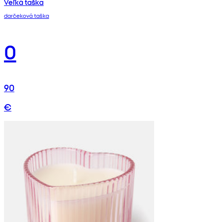
Veľká taška
darčeková taška
0
90
€