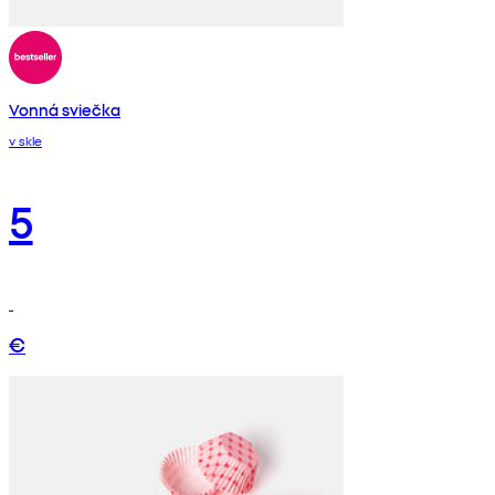
Vonná sviečka
v skle
5
€