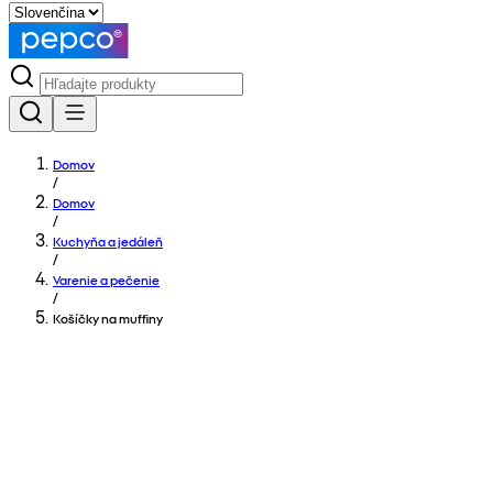
Domov
/
Domov
/
Kuchyňa a jedáleň
/
Varenie a pečenie
/
Košíčky na muffiny