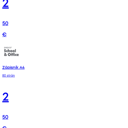
2
50
€
Zápisník A4
80 strán
2
50
€