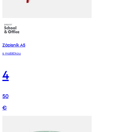
Zápisník A5
s mašličkou
4
50
€