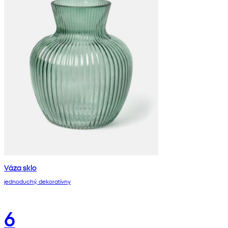
Váza sklo
jednoduchý, dekoratívny
6