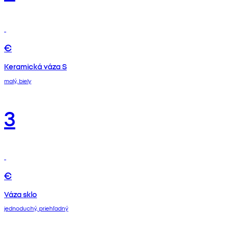
€
Keramická váza S
malý, biely
3
€
Váza sklo
jednoduchý, priehľadný