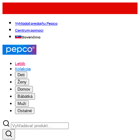
Vyhľadať predajňu Pepco
Centrum pomoci
Slovenčina
Leták
Kolekcie
Deti
Ženy
Domov
Bábätká
Muži
Ostatné