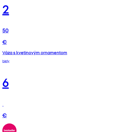
2
50
€
Váza s kvetinovým ornamentom
biely
6
€