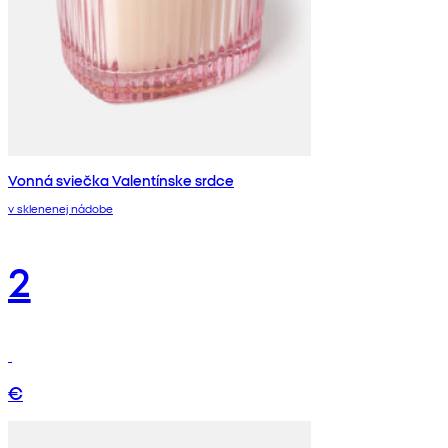
Vonná sviečka Valentínske srdce
v sklenenej nádobe
2
€