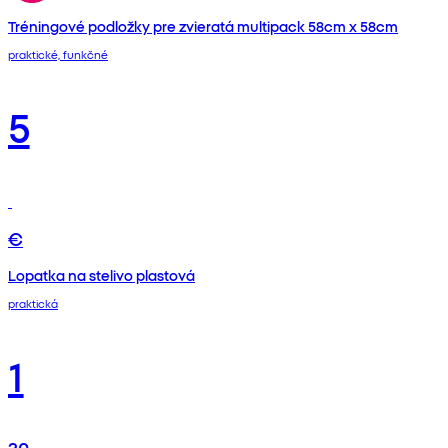
Tréningové podložky pre zvieratá multipack 58cm x 58cm
praktické, funkčné
5
€
Lopatka na stelivo plastová
praktická
1
30