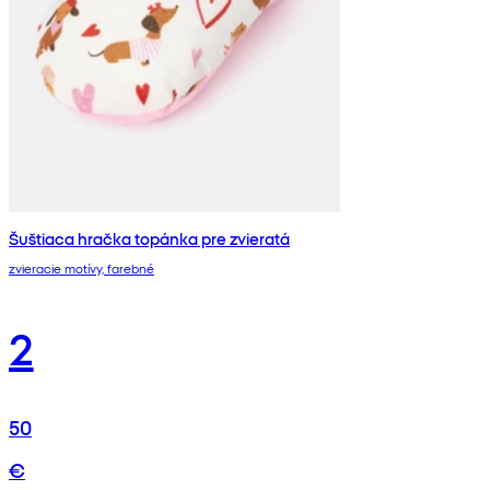
Šuštiaca hračka topánka pre zvieratá
zvieracie motívy, farebné
2
50
€