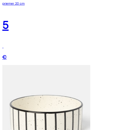
priemer 20 cm
5
€