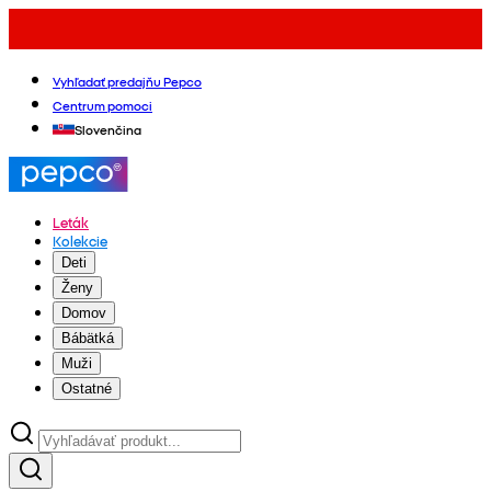
Vyhľadať predajňu Pepco
Centrum pomoci
Slovenčina
Leták
Kolekcie
Deti
Ženy
Domov
Bábätká
Muži
Ostatné