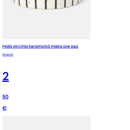
Malá okrúhla keramická miska pre psa
tlmená
2
50
€