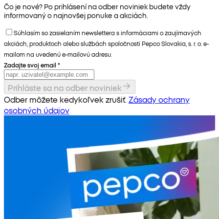
Čo je nové? Po prihlásení na odber noviniek budete vždy
informovaný o najnovšej ponuke a akciách.
Súhlasím so zasielaním newslettera s informáciami o zaujímavých
akciách, produktoch alebo službách spoločnosti Pepco Slovakia, s. r. o. e-
mailom na uvedenú e-mailovú adresu.
Zadajte svoj email
*
Prihláste sa na odber noviniek
Odber môžete kedykoľvek zrušiť.
Zásady ochrany
osobných údajov