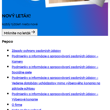
NOVÝ LETÁK!
každý týždeň niečo nové
Mrknite na leták
Pepco
Zásady ochrany osobných údajov
Podmienky a informácie o spracovávaní osobných údajov –
Kamery
Podmienky a informácie o spracovávaní osobných údajov –
Sociálne siete
Podmienky a informácie o spracovávaní osobných údajov –
Vedenie databázy uchádzačov mimo výberového konania na
základe súhlasu
Podmienky a informácie o spracovávaní osobných údajov –
Výberové konanie
O firme
Naša zodpovednosť