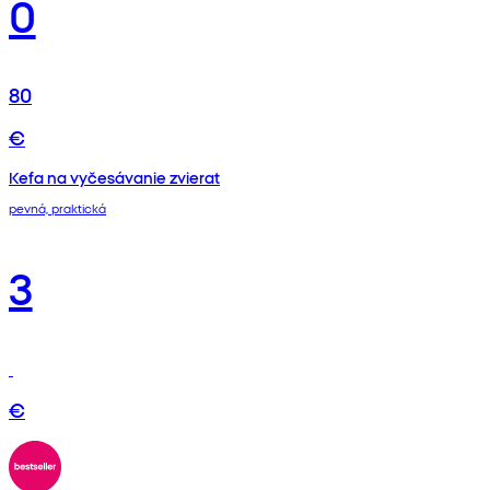
0
80
€
Kefa na vyčesávanie zvierat
pevná, praktická
3
€