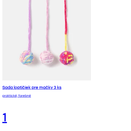
Sada loptičiek pre mačky 3 ks
praktické, farebné
1