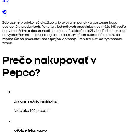
€
Zobrazené produkty sú ukážkou pripravovanej ponuky a postupne budú
dostupné v predajniach. Ponuka v jednotlivých predajniach sa môže líšiť podľa
ceny, množstva a dostupnosti sortimentu (niektoré položky budú dostupné len
na vybraných miestach). Fotografie produktov sú len ilustračné a môžu sa
mierne líšiť od produktov dostupných v predajni. Ponuka platí do vypredania
zásob.
Prečo nakupovať v
Pepco?
Je vám vždy nablízku
Viac ako 100 predajní.
Vždy nízke ceny