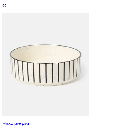
€
Miska pre psa