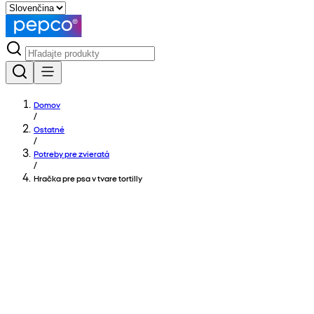
Domov
/
Ostatné
/
Potreby pre zvieratá
/
Hračka pre psa v tvare tortilly