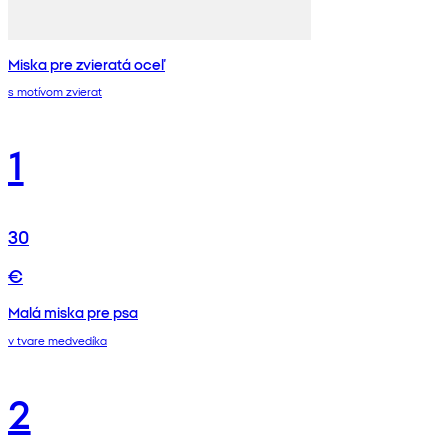
Miska pre zvieratá oceľ
s motívom zvierat
1
30
€
Malá miska pre psa
v tvare medvedíka
2