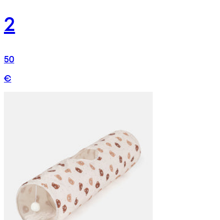
2
50
€