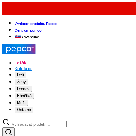
Vyhľadať predajňu Pepco
Centrum pomoci
Slovenčina
Leták
Kolekcie
Deti
Ženy
Domov
Bábätká
Muži
Ostatné