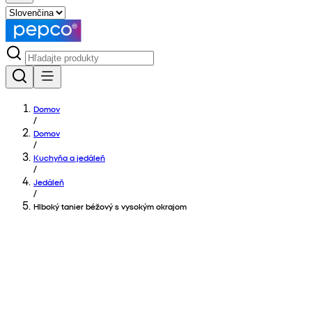
Domov
/
Domov
/
Kuchyňa a jedáleň
/
Jedáleň
/
Hlboký tanier béžový s vysokým okrajom