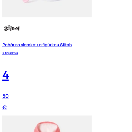
Pohár so slamkou a figúrkou Stitch
s figúrkou
4
50
€