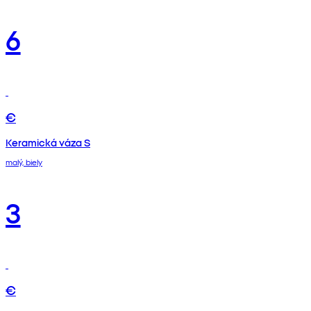
6
€
Keramická váza S
malý, biely
3
€