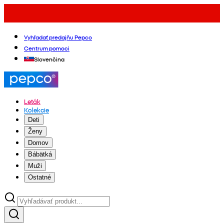
Vyhľadať predajňu Pepco
Centrum pomoci
Slovenčina
Leták
Kolekcie
Deti
Ženy
Domov
Bábätká
Muži
Ostatné