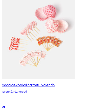
Sada dekorácií na tortu Valentín
farebné, rôznorodé