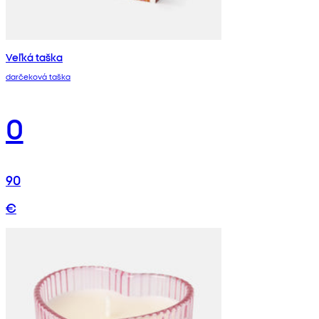
Veľká taška
darčeková taška
0
90
€