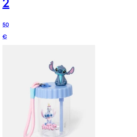
2
50
€