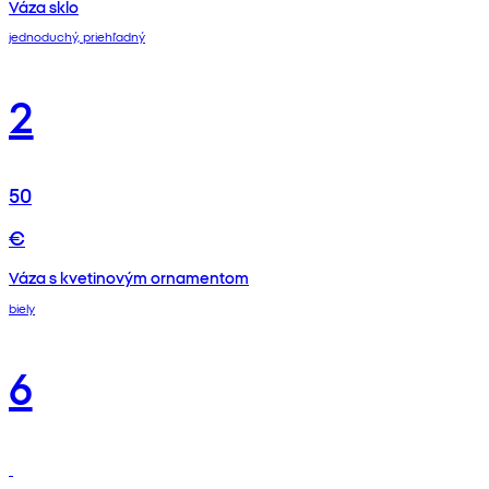
Váza sklo
jednoduchý, priehľadný
2
50
€
Váza s kvetinovým ornamentom
biely
6