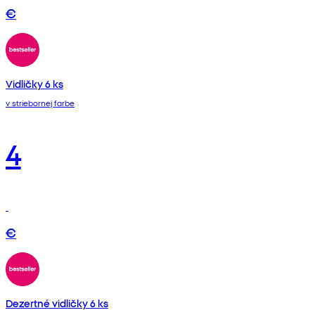
€
Vidličky 6 ks
v striebornej farbe
4
€
Dezertné vidličky 6 ks