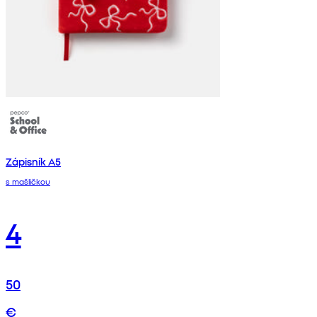
Zápisník A5
s mašličkou
4
50
€