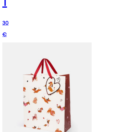
1
30
€