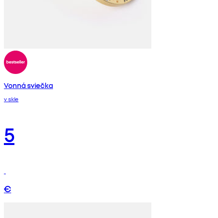
Vonná sviečka
v skle
5
€