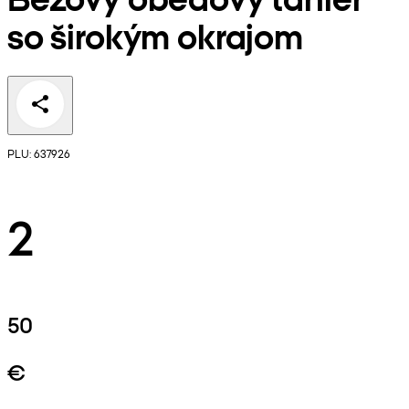
so širokým okrajom
PLU: 637926
2
50
€