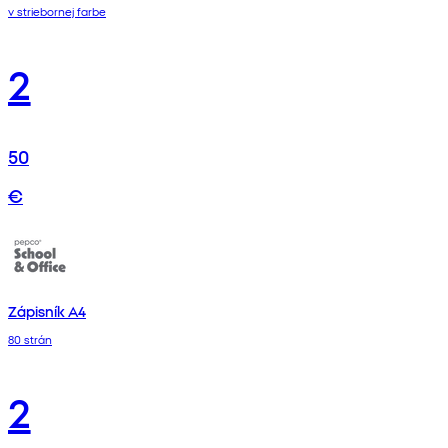
v striebornej farbe
2
50
€
Zápisník A4
80 strán
2