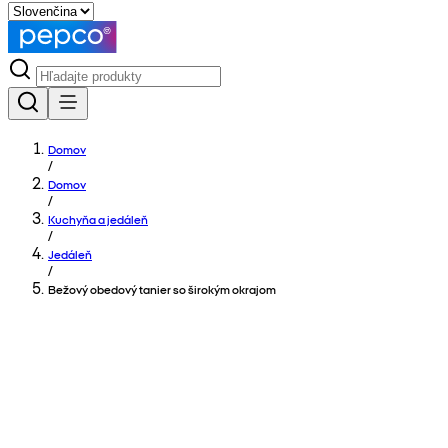
Domov
/
Domov
/
Kuchyňa a jedáleň
/
Jedáleň
/
Bežový obedový tanier so širokým okrajom