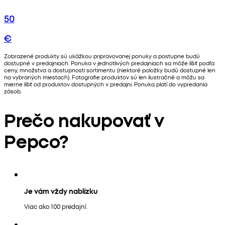
50
€
Zobrazené produkty sú ukážkou pripravovanej ponuky a postupne budú
dostupné v predajniach. Ponuka v jednotlivých predajniach sa môže líšiť podľa
ceny, množstva a dostupnosti sortimentu (niektoré položky budú dostupné len
na vybraných miestach). Fotografie produktov sú len ilustračné a môžu sa
mierne líšiť od produktov dostupných v predajni. Ponuka platí do vypredania
zásob.
Prečo nakupovať v
Pepco?
Je vám vždy nablízku
Viac ako 100 predajní.