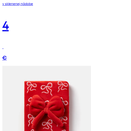
v sklenenej nádobe
4
€