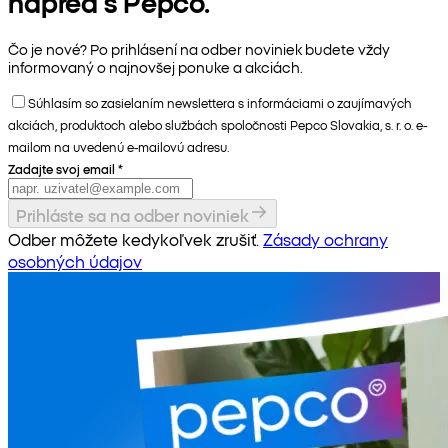
napred s Pepco.
Čo je nové? Po prihlásení na odber noviniek budete vždy
informovaný o najnovšej ponuke a akciách.
Súhlasím so zasielaním newslettera s informáciami o zaujímavých
akciách, produktoch alebo službách spoločnosti Pepco Slovakia, s. r. o. e-
mailom na uvedenú e-mailovú adresu.
Zadajte svoj email
*
Prihláste sa na odber noviniek
Odber môžete kedykoľvek zrušiť.
Zásady ochrany
osobných údajov