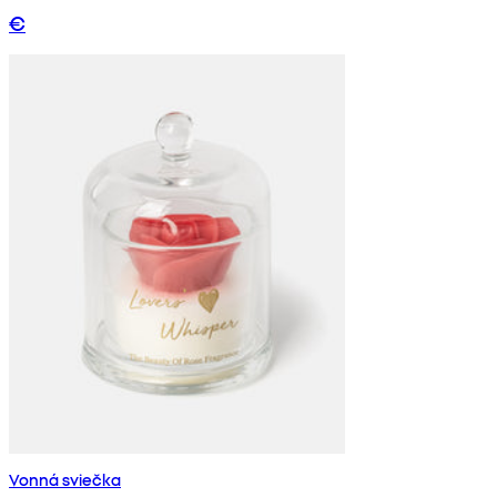
€
Vonná sviečka