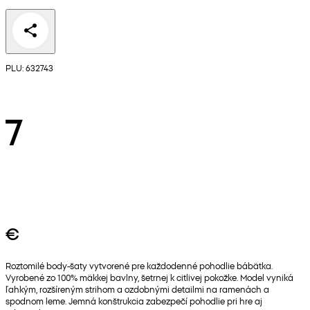
PLU: 632743
7
€
Roztomilé body-šaty vytvorené pre každodenné pohodlie bábätka.
Vyrobené zo 100% mäkkej bavlny, šetrnej k citlivej pokožke. Model vyniká
ľahkým, rozšíreným strihom a ozdobnými detailmi na ramenách a
spodnom leme. Jemná konštrukcia zabezpečí pohodlie pri hre aj