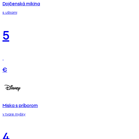
Dojčenská mikina
s uškami
5
€
Miska s príborom
v tvare myšky
4