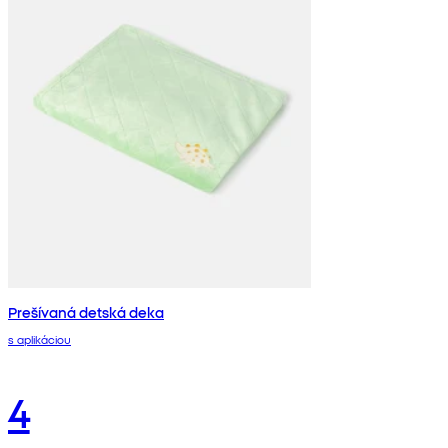
Prešívaná detská deka
s aplikáciou
4