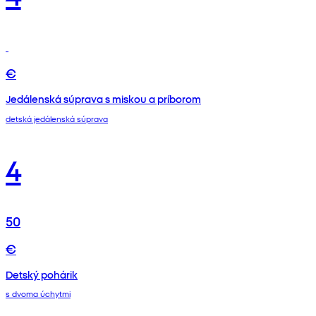
€
Jedálenská súprava s miskou a príborom
detská jedálenská súprava
4
50
€
Detský pohárik
s dvoma úchytmi