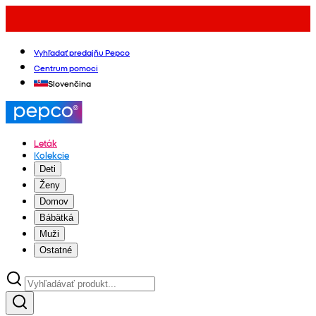
Vyhľadať predajňu Pepco
Centrum pomoci
Slovenčina
Leták
Kolekcie
Deti
Ženy
Domov
Bábätká
Muži
Ostatné