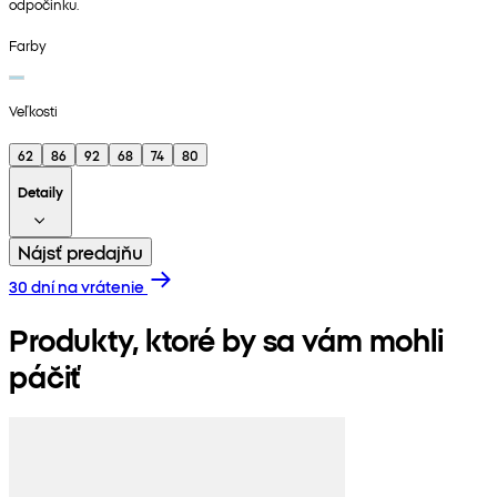
odpočinku.
Farby
Veľkosti
62
86
92
68
74
80
Detaily
Nájsť predajňu
30 dní na vrátenie
Produkty, ktoré by sa vám mohli
páčiť