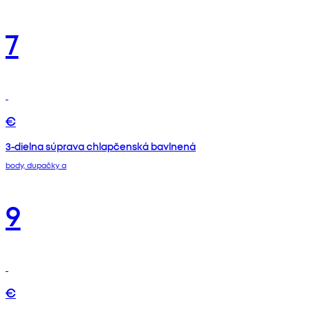
7
€
3-dielna súprava chlapčenská bavlnená
body, dupačky a
9
€