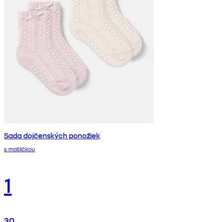
Sada dojčenských ponožiek
s mašličkou
1
30