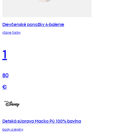
Dievčenské ponožky 4-balenie
rôzne farby
1
80
€
Detská súprava Macko Pú 100% bavlna
body a legíny