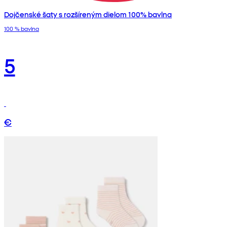
Dojčenské šaty s rozšíreným dielom 100% bavlna
100 % bavlna
5
€