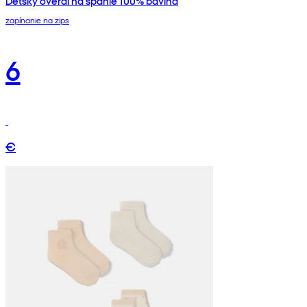
Detský overal na spanie 100% bavlna
zapínanie na zips
6
€