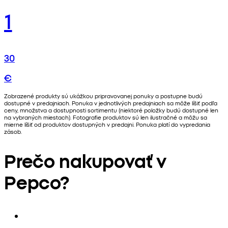
1
30
€
Zobrazené produkty sú ukážkou pripravovanej ponuky a postupne budú
dostupné v predajniach. Ponuka v jednotlivých predajniach sa môže líšiť podľa
ceny, množstva a dostupnosti sortimentu (niektoré položky budú dostupné len
na vybraných miestach). Fotografie produktov sú len ilustračné a môžu sa
mierne líšiť od produktov dostupných v predajni. Ponuka platí do vypredania
zásob.
Prečo nakupovať v
Pepco?