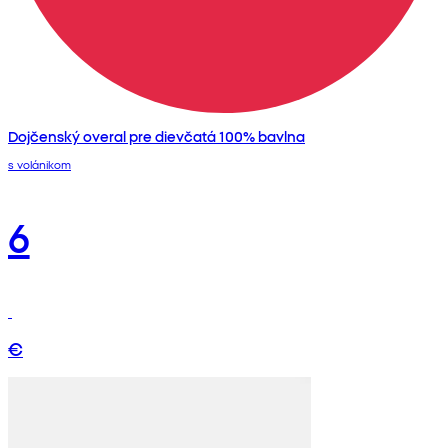
Dojčenský overal pre dievčatá 100% bavlna
s volánikom
6
€