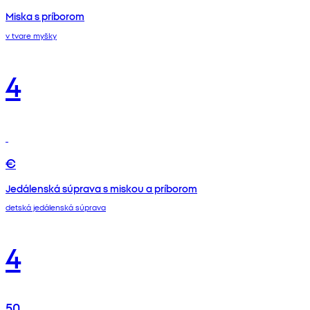
Miska s príborom
v tvare myšky
4
€
Jedálenská súprava s miskou a príborom
detská jedálenská súprava
4
50