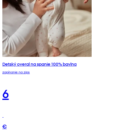
Detský overal na spanie 100% bavlna
zapínanie na zips
6
€