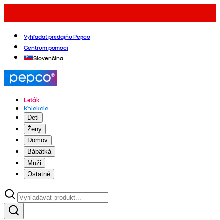
Vyhľadať predajňu Pepco
Centrum pomoci
Slovenčina
Leták
Kolekcie
Deti
Ženy
Domov
Bábätká
Muži
Ostatné