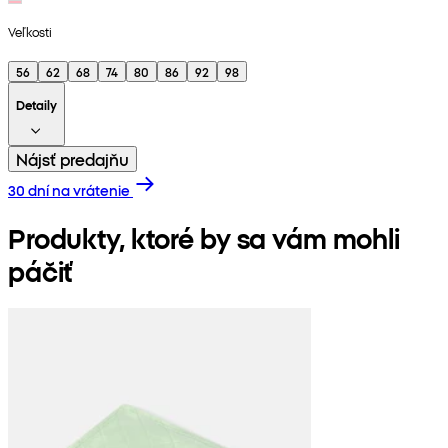
Veľkosti
56
62
68
74
80
86
92
98
Detaily
Nájsť predajňu
30 dní na vrátenie
Produkty, ktoré by sa vám mohli
páčiť