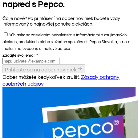
napred s Pepco.
Čo je nové? Po prihlásení na odber noviniek budete vždy
informovaný o najnovšej ponuke a akciách.
Súhlasím so zasielaním newslettera s informáciami o zaujímavých
akciách, produktoch alebo službách spoločnosti Pepco Slovakia, s. r. o. e-
mailom na uvedenú e-mailovú adresu.
Zadajte svoj email
*
Prihláste sa na odber noviniek
Odber môžete kedykoľvek zrušiť.
Zásady ochrany
osobných údajov