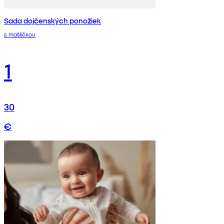
Sada dojčenských ponožiek
s mašličkou
1
30
€