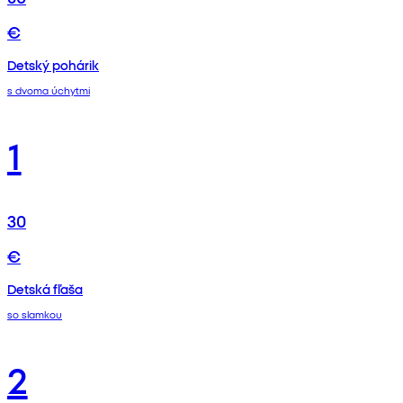
€
Detský pohárik
s dvoma úchytmi
1
30
€
Detská fľaša
so slamkou
2