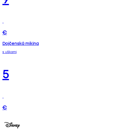
€
Dojčenská mikina
s uškami
5
€