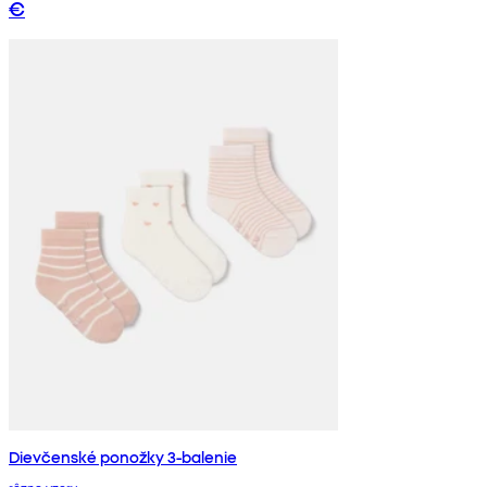
€
Dievčenské ponožky 3-balenie
rôzne vzory