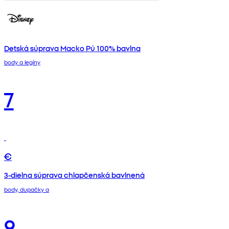
Detská súprava Macko Pú 100% bavlna
body a legíny
7
€
3-dielna súprava chlapčenská bavlnená
body, dupačky a
9