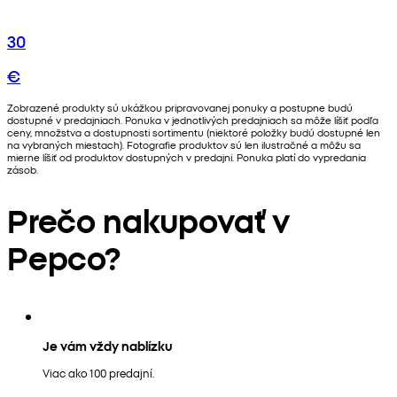
30
€
Zobrazené produkty sú ukážkou pripravovanej ponuky a postupne budú
dostupné v predajniach. Ponuka v jednotlivých predajniach sa môže líšiť podľa
ceny, množstva a dostupnosti sortimentu (niektoré položky budú dostupné len
na vybraných miestach). Fotografie produktov sú len ilustračné a môžu sa
mierne líšiť od produktov dostupných v predajni. Ponuka platí do vypredania
zásob.
Prečo nakupovať v
Pepco?
Je vám vždy nablízku
Viac ako 100 predajní.