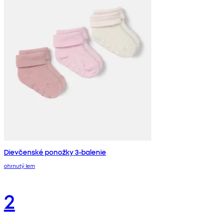
Dievčenské ponožky 3-balenie
ohrnutý lem
2