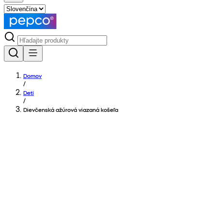
Domov
/
Deti
/
Dievčenská ažúrová viazaná košeľa