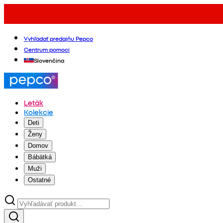
Vyhľadať predajňu Pepco
Centrum pomoci
Slovenčina
Leták
Kolekcie
Deti
Ženy
Domov
Bábätká
Muži
Ostatné