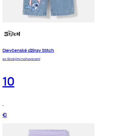
Dievčenské džínsy Stitch
so širokými nohavicami
10
€