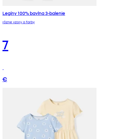
Legíny 100% bavlna 3-balenie
rôzne vzory a farby
7
€