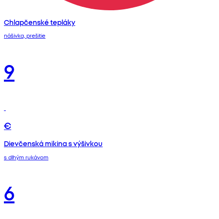
Chlapčenské tepláky
nášivka, prešitie
9
€
Dievčenská mikina s výšivkou
s dlhým rukávom
6