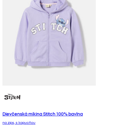
Dievčenská mikina Stitch 100% bavlna
na zips, s kapucňou