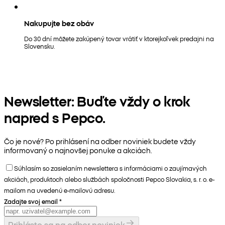
Nakupujte bez obáv
Do 30 dní môžete zakúpený tovar vrátiť v ktorejkoľvek predajni na
Slovensku.
Newsletter: Buďte vždy o krok
napred s Pepco.
Čo je nové? Po prihlásení na odber noviniek budete vždy
informovaný o najnovšej ponuke a akciách.
Súhlasím so zasielaním newslettera s informáciami o zaujímavých
akciách, produktoch alebo službách spoločnosti Pepco Slovakia, s. r. o. e-
mailom na uvedenú e-mailovú adresu.
Zadajte svoj email
*
Prihláste sa na odber noviniek