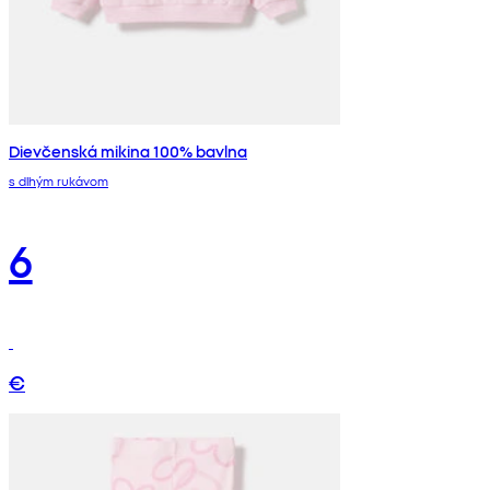
Dievčenská mikina 100% bavlna
s dlhým rukávom
6
€