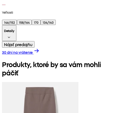
Veľkosti
146/152
158/164
170
134/140
Detaily
Nájsť predajňu
30 dní na vrátenie
Produkty, ktoré by sa vám mohli
páčiť