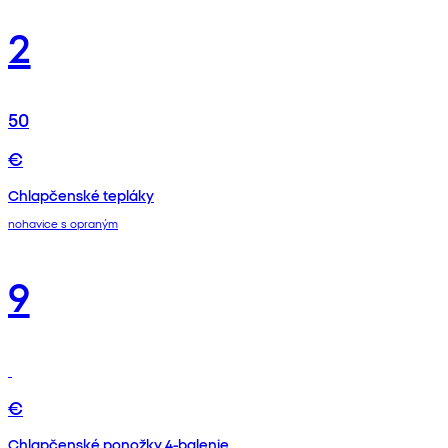
2
50
€
Chlapčenské tepláky
nohavice s opraným
9
€
Chlapčenské ponožky 4-balenie