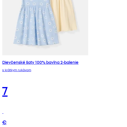
Dievčenské šaty 100% bavlna 2-balenie
s krátkym rukávom
7
€