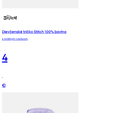
Dievčenské tričko Stitch 100% bavlna
s krátkym rukávom
4
€