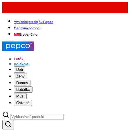
Vyhľadať predajňu Pepco
Centrum pomoci
Slovenčina
Leták
Kolekcie
Deti
Ženy
Domov
Bábätká
Muži
Ostatné