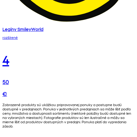
Legíny SmileyWorld
rozšírené
4
50
€
Zobrazené produkty sú ukážkou pripravovanej ponuky a postupne budú
dostupné v predajniach. Ponuka v jednotlivých predajniach sa môže líšiť podľa
ceny, množstva a dostupnosti sortimentu (niektoré položky budú dostupné len
na vybraných miestach). Fotografie produktov sú len ilustračné a môžu sa
mierne líšiť od produktov dostupných v predajni. Ponuka platí do vypredania
zásob.