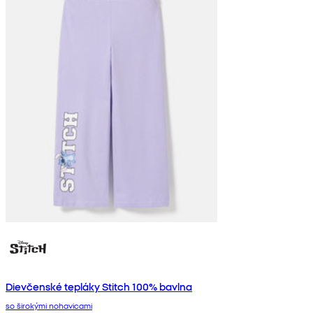
Dievčenské tepláky Stitch 100% bavlna
so širokými nohavicami