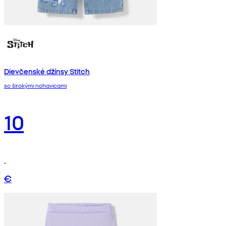
Dievčenské džínsy Stitch
so širokými nohavicami
10
€