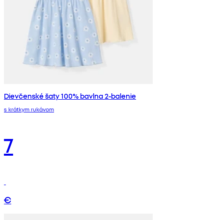
Dievčenské šaty 100% bavlna 2-balenie
s krátkym rukávom
7
€