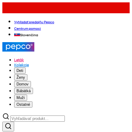
Vyhľadať predajňu Pepco
Centrum pomoci
Slovenčina
Leták
Kolekcie
Deti
Ženy
Domov
Bábätká
Muži
Ostatné