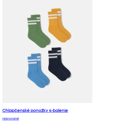
Chlapčenské ponožky 4-balenie
rebrované