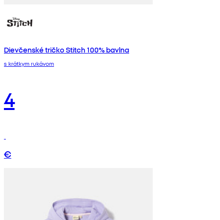
Dievčenské tričko Stitch 100% bavlna
s krátkym rukávom
4
€