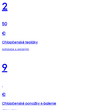
2
50
€
Chlapčenské tepláky
nohavice s opraným
9
€
Chlapčenské ponožky 4-balenie
rôzne vzory