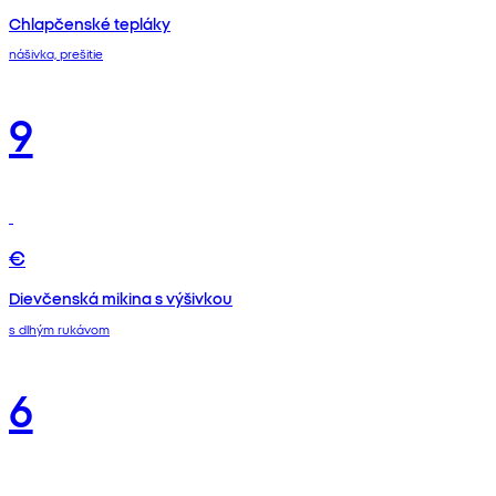
Chlapčenské tepláky
nášivka, prešitie
9
€
Dievčenská mikina s výšivkou
s dlhým rukávom
6