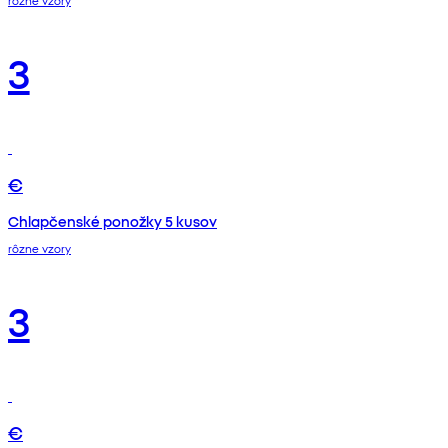
3
€
Chlapčenské ponožky 5 kusov
rôzne vzory
3
€