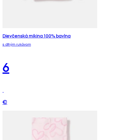
Dievčenská mikina 100% bavlna
s dlhým rukávom
6
€