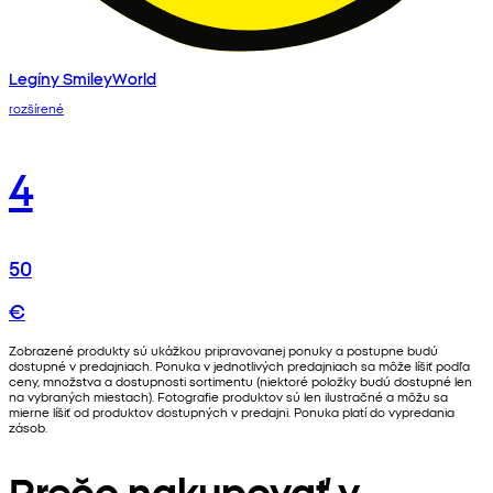
Legíny SmileyWorld
rozšírené
4
50
€
Zobrazené produkty sú ukážkou pripravovanej ponuky a postupne budú
dostupné v predajniach. Ponuka v jednotlivých predajniach sa môže líšiť podľa
ceny, množstva a dostupnosti sortimentu (niektoré položky budú dostupné len
na vybraných miestach). Fotografie produktov sú len ilustračné a môžu sa
mierne líšiť od produktov dostupných v predajni. Ponuka platí do vypredania
zásob.
Prečo nakupovať v