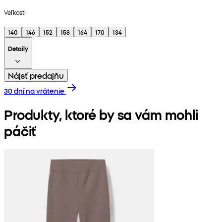
Veľkosti
140
146
152
158
164
170
134
Detaily
Nájsť predajňu
30 dní na vrátenie
Produkty, ktoré by sa vám mohli
páčiť