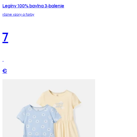
Legíny 100% bavlna 3-balenie
rôzne vzory a farby
7
€