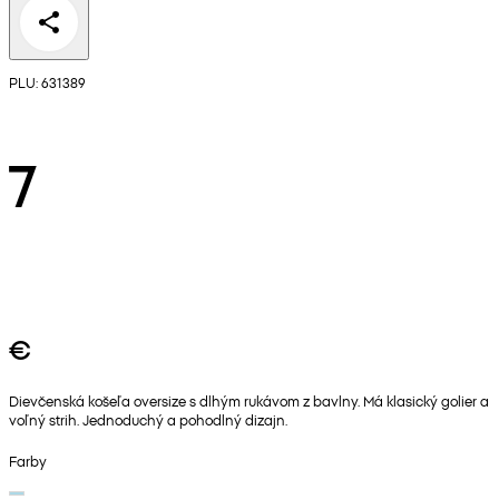
PLU: 631389
7
€
Dievčenská košeľa oversize s dlhým rukávom z bavlny. Má klasický golier a
voľný strih. Jednoduchý a pohodlný dizajn.
Farby