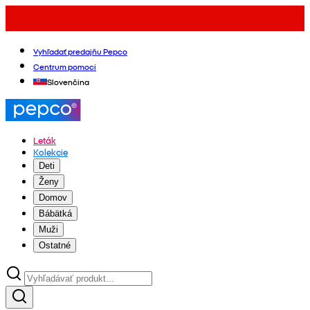
Vyhľadať predajňu Pepco
Centrum pomoci
Slovenčina
Leták
Kolekcie
Deti
Ženy
Domov
Bábätká
Muži
Ostatné