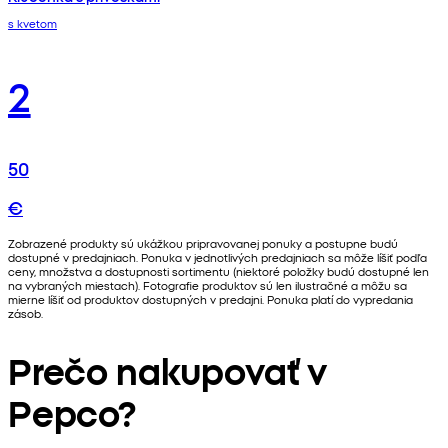
s kvetom
2
50
€
Zobrazené produkty sú ukážkou pripravovanej ponuky a postupne budú
dostupné v predajniach. Ponuka v jednotlivých predajniach sa môže líšiť podľa
ceny, množstva a dostupnosti sortimentu (niektoré položky budú dostupné len
na vybraných miestach). Fotografie produktov sú len ilustračné a môžu sa
mierne líšiť od produktov dostupných v predajni. Ponuka platí do vypredania
zásob.
Prečo nakupovať v
Pepco?