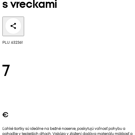
s vreckami
PLU: 632361
7
€
Ľahké šortky sú ideálne na bežné nosenie, poskytujú voľnosť pohybu a
pohodlie v teplejších dňoch. Viskóza v zložení dodáva materiálu mäkkosť a