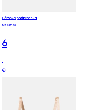
Dámska podprsenka
typ plunge
6
€