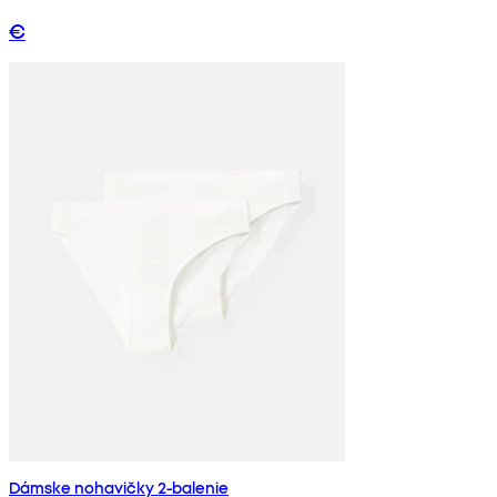
€
Dámske nohavičky 2-balenie