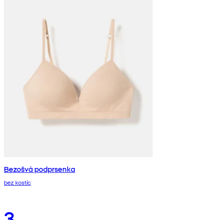
Bezošvá podprsenka
bez kostíc
3