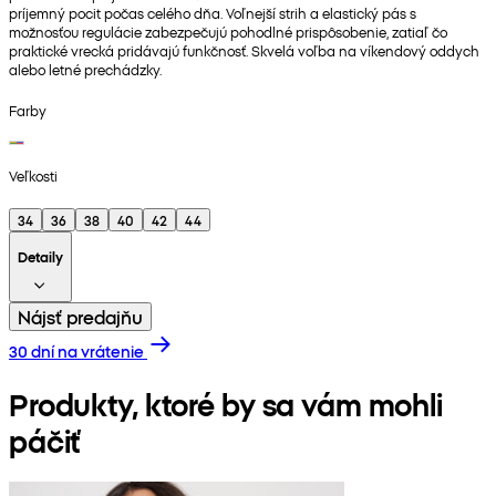
príjemný pocit počas celého dňa. Voľnejší strih a elastický pás s
možnosťou regulácie zabezpečujú pohodlné prispôsobenie, zatiaľ čo
praktické vrecká pridávajú funkčnosť. Skvelá voľba na víkendový oddych
alebo letné prechádzky.
Farby
Veľkosti
34
36
38
40
42
44
Detaily
Nájsť predajňu
30 dní na vrátenie
Produkty, ktoré by sa vám mohli
páčiť