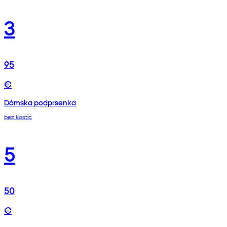
3
95
€
Dámska podprsenka
bez kostíc
5
50
€