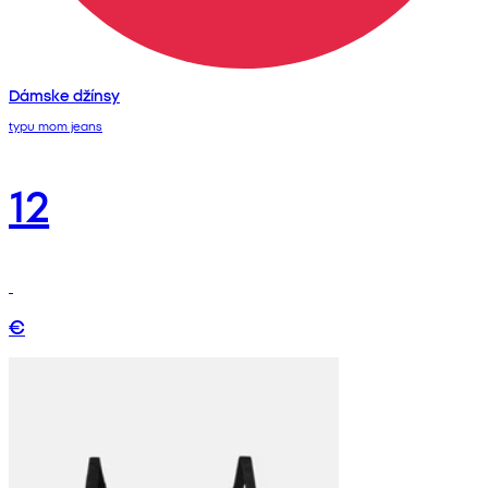
Dámske džínsy
typu mom jeans
12
€