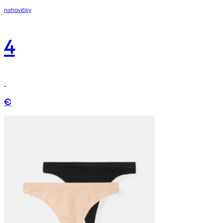
nohavičky
4
€