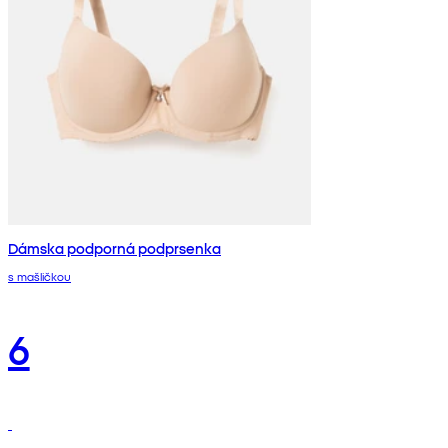
Dámska podporná podprsenka
s mašličkou
6