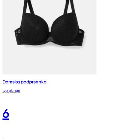
Dámska podprsenka
typ plunge
6