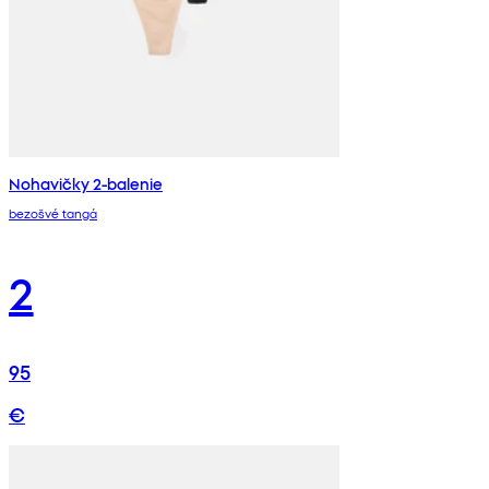
Nohavičky 2-balenie
bezošvé tangá
2
95
€