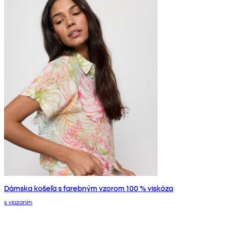
Dámska košeľa s farebným vzorom 100 % viskóza
s viazaním