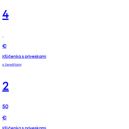
4
€
Kľúčenka s príveskami
s čerešňami
2
50
€
Kľúčenka s príveskami