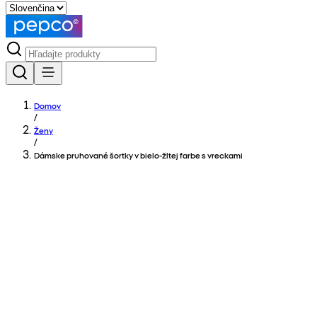
Domov
/
Ženy
/
Dámske pruhované šortky v bielo-žltej farbe s vreckami