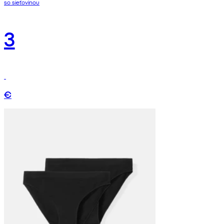
so sieťovinou
3
€