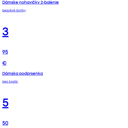
Dámske nohavičky 2-balenie
bezošvé šortky
3
95
€
Dámska podprsenka
bez kostíc
5
50