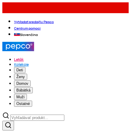
Vyhľadať predajňu Pepco
Centrum pomoci
Slovenčina
Leták
Kolekcie
Deti
Ženy
Domov
Bábätká
Muži
Ostatné