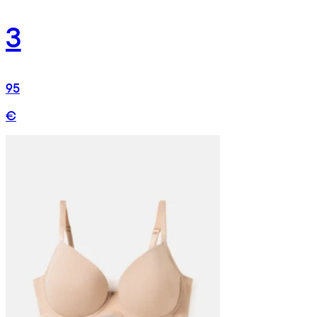
3
95
€