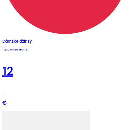
Dámske džínsy
typu mom jeans
12
€