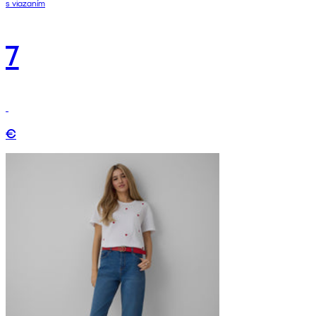
s viazaním
7
€