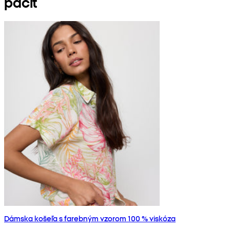
páčiť
Dámska košeľa s farebným vzorom 100 % viskóza