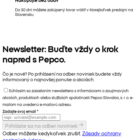
Nakupujte bez obáv
Do 30 dní môžete zakúpený tovar vrátiť v ktorejkoľvek predajni na
Slovensku.
Newsletter: Buďte vždy o krok
napred s Pepco.
Čo je nové? Po prihlásení na odber noviniek budete vždy
informovaný o najnovšej ponuke a akciách.
Súhlasím so zasielaním newslettera s informáciami o zaujímavých
akciách, produktoch alebo službách spoločnosti Pepco Slovakia, s. r. o. e-
mailom na uvedenú e-mailovú adresu.
Zadajte svoj email
*
Prihláste sa na odber noviniek
Odber môžete kedykoľvek zrušiť.
Zásady ochrany
osobných údajov