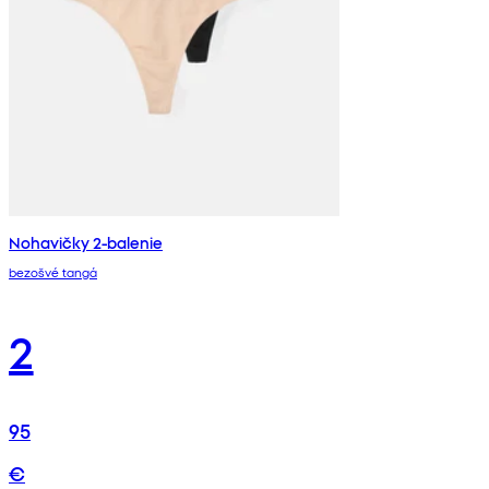
Nohavičky 2-balenie
bezošvé tangá
2
95
€