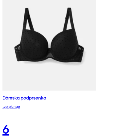
Dámska podprsenka
typ plunge
6