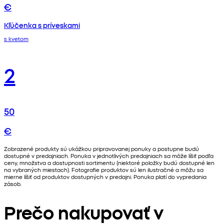
€
Kľúčenka s príveskami
s kvetom
2
50
€
Zobrazené produkty sú ukážkou pripravovanej ponuky a postupne budú
dostupné v predajniach. Ponuka v jednotlivých predajniach sa môže líšiť podľa
ceny, množstva a dostupnosti sortimentu (niektoré položky budú dostupné len
na vybraných miestach). Fotografie produktov sú len ilustračné a môžu sa
mierne líšiť od produktov dostupných v predajni. Ponuka platí do vypredania
zásob.
Prečo nakupovať v