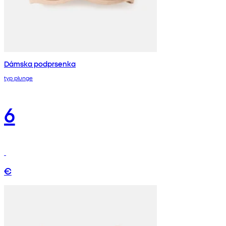
Dámska podprsenka
typ plunge
6
€