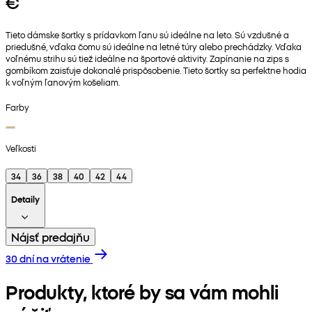
€
Tieto dámske šortky s prídavkom ľanu sú ideálne na leto. Sú vzdušné a
priedušné, vďaka čomu sú ideálne na letné túry alebo prechádzky. Vďaka
voľnému strihu sú tiež ideálne na športové aktivity. Zapínanie na zips s
gombíkom zaisťuje dokonalé prispôsobenie. Tieto šortky sa perfektne hodia
k voľným ľanovým košeliam.
Farby
Veľkosti
34
36
38
40
42
44
Detaily
Nájsť predajňu
30 dní na vrátenie
Produkty, ktoré by sa vám mohli