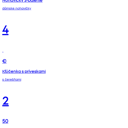
Nohavičky 3-balenie
dámske nohavičky
4
€
Kľúčenka s príveskami
s čerešňami
2
50