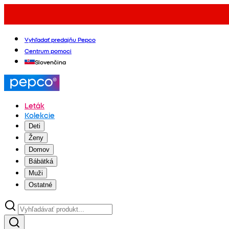
Vyhľadať predajňu Pepco
Centrum pomoci
Slovenčina
Leták
Kolekcie
Deti
Ženy
Domov
Bábätká
Muži
Ostatné