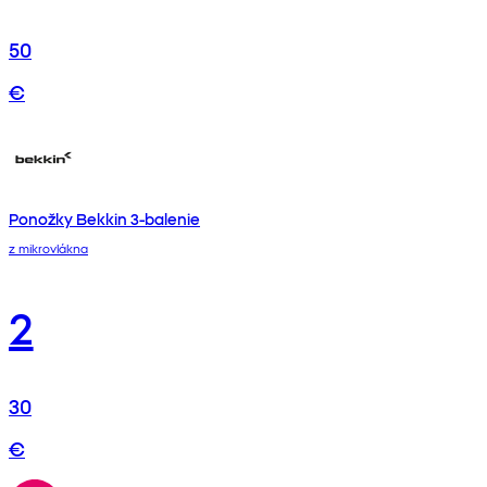
50
€
Ponožky Bekkin 3-balenie
z mikrovlákna
2
30
€