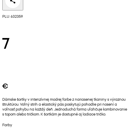
PLU: 632359
7
€
Dámske šortky v intenzívnej modrej farbe z nariasenej tkaniny s výraznou
štruktúrou. Voľný strih a elastický pás poskytujú pohodlie pri nosení a
voľnosť pohybu na každý deň. Jednoduchá forma uľahčuje kombinovanie
s topom alebo tričkom. K šortkám je dostupné aj ladiace tričko.
Farby