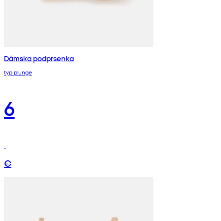
Dámska podprsenka
typ plunge
6
€