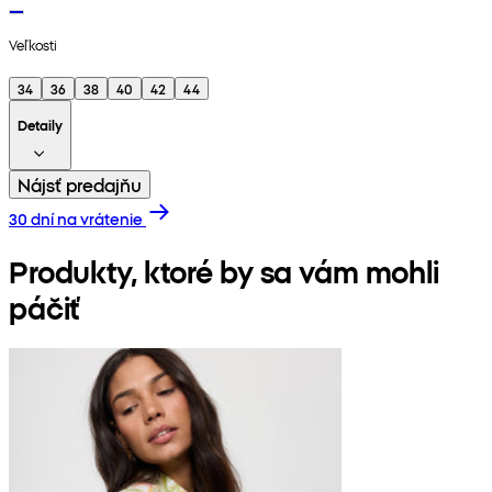
Veľkosti
34
36
38
40
42
44
Detaily
Nájsť predajňu
30 dní na vrátenie
Produkty, ktoré by sa vám mohli
páčiť