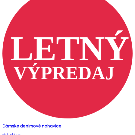
Dámske denimové nohavice
strih skinny