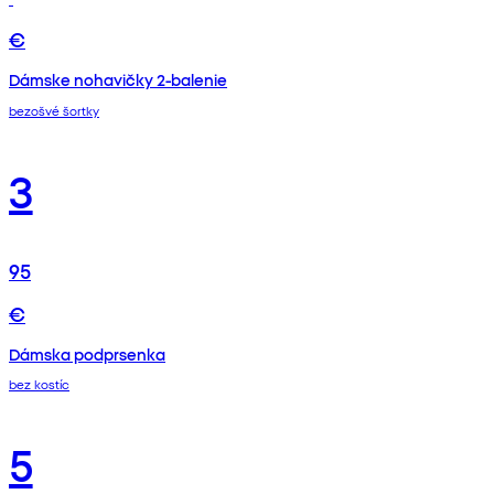
€
Dámske nohavičky 2-balenie
bezošvé šortky
3
95
€
Dámska podprsenka
bez kostíc
5