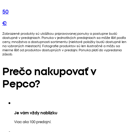
50
€
Zobrazené produkty sú ukážkou pripravovanej ponuky a postupne budú
dostupné v predajniach. Ponuka v jednotlivých predajniach sa môže líšiť podľa
ceny, množstva a dostupnosti sortimentu (niektoré položky budú dostupné len
na vybraných miestach). Fotografie produktov sú len ilustračné a môžu sa
mierne líšiť od produktov dostupných v predajni. Ponuka platí do vypredania
zásob.
Prečo nakupovať v
Pepco?
Je vám vždy nablízku
Viac ako 100 predajní.