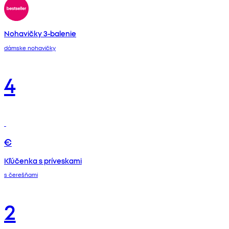
Nohavičky 3-balenie
dámske nohavičky
4
€
Kľúčenka s príveskami
s čerešňami
2