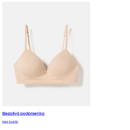
Bezošvá podprsenka
bez kostíc