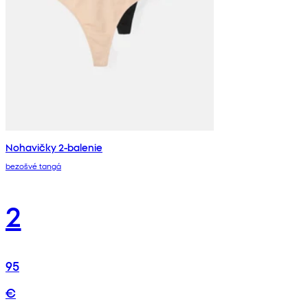
Nohavičky 2-balenie
bezošvé tangá
2
95
€