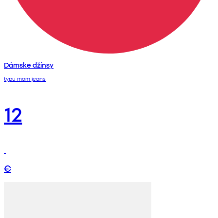
Dámske džínsy
typu mom jeans
12
€