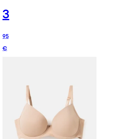
3
95
€