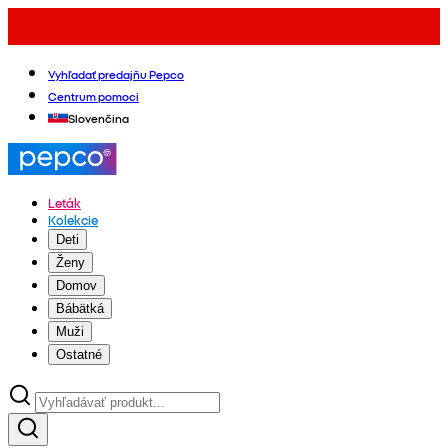
Vyhľadať predajňu Pepco
Centrum pomoci
Slovenčina
Leták
Kolekcie
Deti
Ženy
Domov
Bábätká
Muži
Ostatné