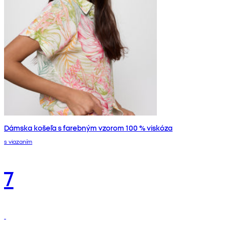
Dámska košeľa s farebným vzorom 100 % viskóza
s viazaním
7