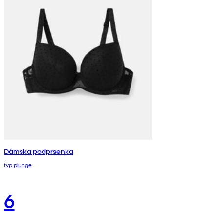
Dámska podprsenka
typ plunge
6