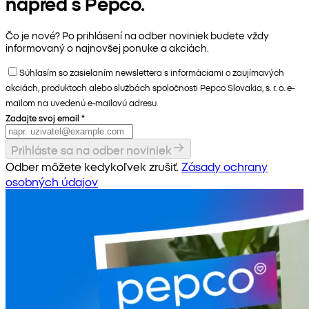
napred s Pepco.
Čo je nové? Po prihlásení na odber noviniek budete vždy
informovaný o najnovšej ponuke a akciách.
Súhlasím so zasielaním newslettera s informáciami o zaujímavých
akciách, produktoch alebo službách spoločnosti Pepco Slovakia, s. r. o. e-
mailom na uvedenú e-mailovú adresu.
Zadajte svoj email
*
Prihláste sa na odber noviniek
Odber môžete kedykoľvek zrušiť.
Zásady ochrany
osobných údajov