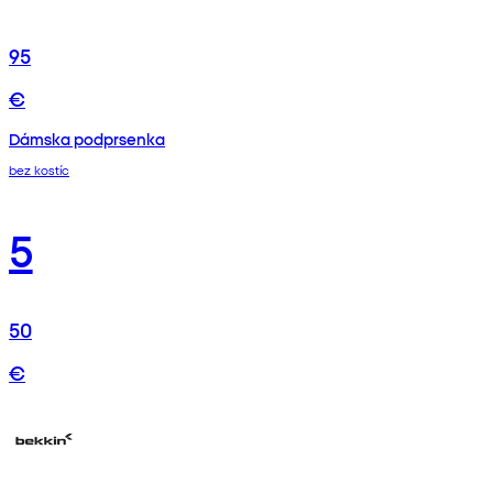
95
€
Dámska podprsenka
bez kostíc
5
50
€