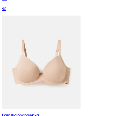
€
Dámska podprsenka