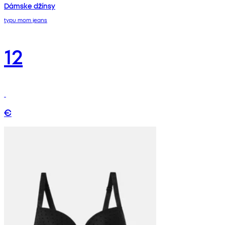
Dámske džínsy
typu mom jeans
12
€