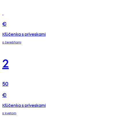
€
Kľúčenka s príveskami
s čerešňami
2
50
€
Kľúčenka s príveskami
s kvetom