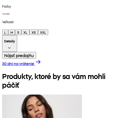
Farby
Veľkosti
L
M
S
XL
XS
XXL
Detaily
Nájsť predajňu
30 dní na vrátenie
Produkty, ktoré by sa vám mohli
páčiť