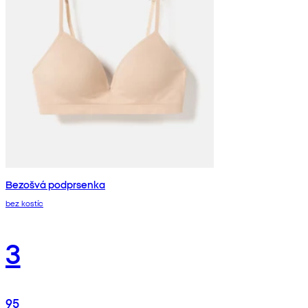
Bezošvá podprsenka
bez kostíc
3
95