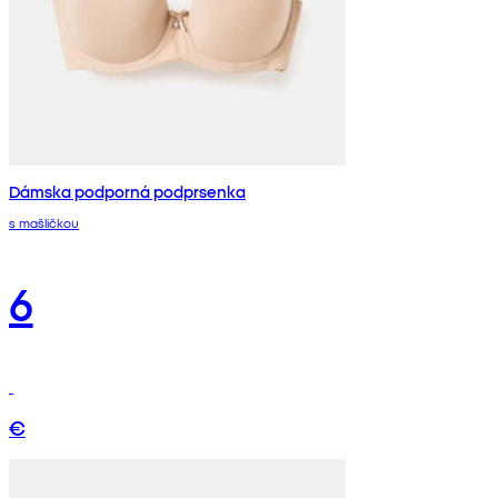
Dámska podporná podprsenka
s mašličkou
6
€