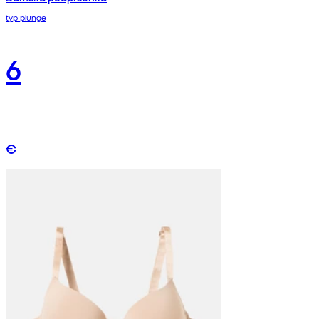
typ plunge
6
€