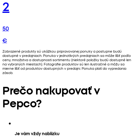
2
50
€
Zobrazené produkty sú ukážkou pripravovanej ponuky a postupne budú
dostupné v predajniach. Ponuka v jednotlivých predajniach sa môže líšiť podľa
ceny, množstva a dostupnosti sortimentu (niektoré položky budú dostupné len
na vybraných miestach). Fotografie produktov sú len ilustračné a môžu sa
mierne líšiť od produktov dostupných v predajni. Ponuka platí do vypredania
zásob.
Prečo nakupovať v
Pepco?
Je vám vždy nablízku