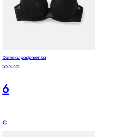
Dámska podprsenka
typ plunge
6
€