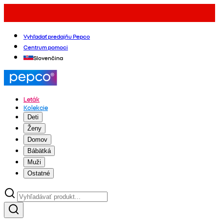
Vyhľadať predajňu Pepco
Centrum pomoci
Slovenčina
Leták
Kolekcie
Deti
Ženy
Domov
Bábätká
Muži
Ostatné