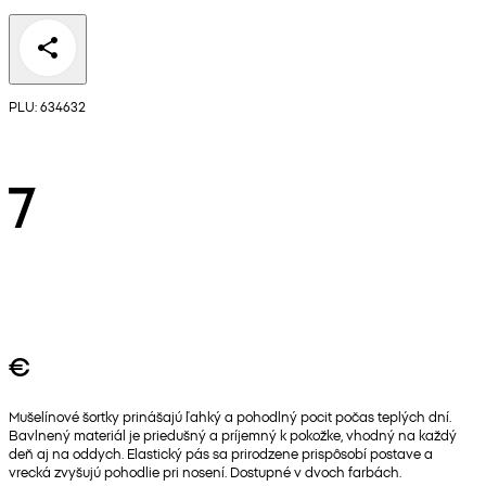
PLU: 634632
7
€
Mušelínové šortky prinášajú ľahký a pohodlný pocit počas teplých dní.
Bavlnený materiál je priedušný a príjemný k pokožke, vhodný na každý
deň aj na oddych. Elastický pás sa prirodzene prispôsobí postave a
vrecká zvyšujú pohodlie pri nosení. Dostupné v dvoch farbách.