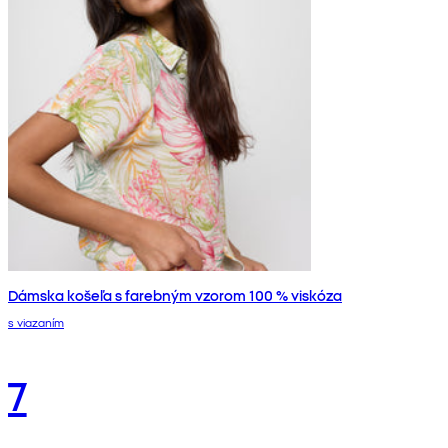
Dámska košeľa s farebným vzorom 100 % viskóza
s viazaním
7