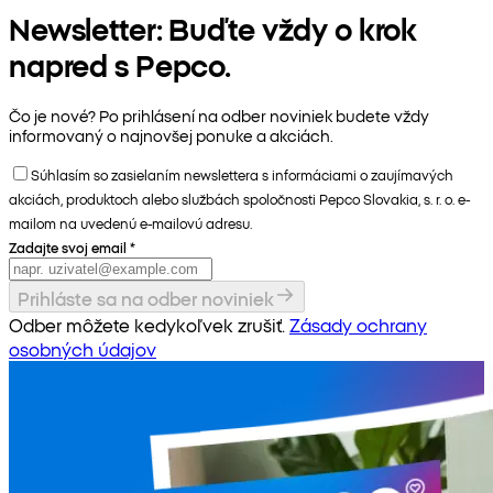
Newsletter: Buďte vždy o krok
napred s Pepco.
Čo je nové? Po prihlásení na odber noviniek budete vždy
informovaný o najnovšej ponuke a akciách.
Súhlasím so zasielaním newslettera s informáciami o zaujímavých
akciách, produktoch alebo službách spoločnosti Pepco Slovakia, s. r. o. e-
mailom na uvedenú e-mailovú adresu.
Zadajte svoj email
*
Prihláste sa na odber noviniek
Odber môžete kedykoľvek zrušiť.
Zásady ochrany
osobných údajov