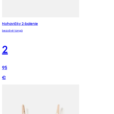
Nohavičky 2-balenie
bezošvé tangá
2
95
€