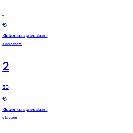
€
Kľúčenka s príveskami
s čerešňami
2
50
€
Kľúčenka s príveskami
s kvetom