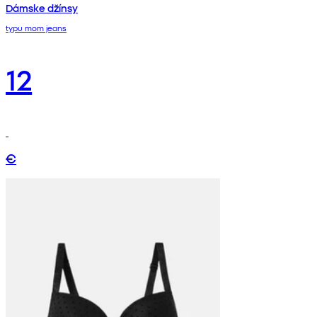
Dámske džínsy
typu mom jeans
12
€