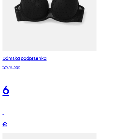
Dámska podprsenka
typ plunge
6
€