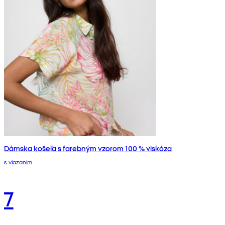
Dámska košeľa s farebným vzorom 100 % viskóza
s viazaním
7