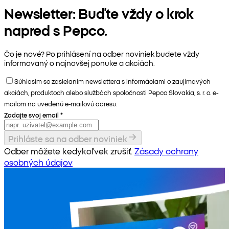
Newsletter: Buďte vždy o krok
napred s Pepco.
Čo je nové? Po prihlásení na odber noviniek budete vždy
informovaný o najnovšej ponuke a akciách.
Súhlasím so zasielaním newslettera s informáciami o zaujímavých
akciách, produktoch alebo službách spoločnosti Pepco Slovakia, s. r. o. e-
mailom na uvedenú e-mailovú adresu.
Zadajte svoj email
*
Prihláste sa na odber noviniek
Odber môžete kedykoľvek zrušiť.
Zásady ochrany
osobných údajov