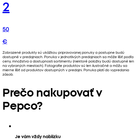
2
50
€
Zobrazené produkty sú ukážkou pripravovanej ponuky a postupne budú
dostupné v predajniach. Ponuka v jednotlivých predajniach sa môže líšiť podľa
ceny, množstva a dostupnosti sortimentu (niektoré položky budú dostupné len
na vybraných miestach). Fotografie produktov sú len ilustračné a môžu sa
mierne líšiť od produktov dostupných v predajni. Ponuka platí do vypredania
zásob.
Prečo nakupovať v
Pepco?
Je vám vždy nablízku