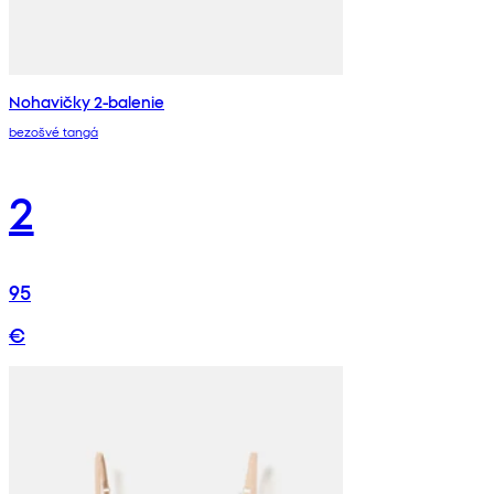
Nohavičky 2-balenie
bezošvé tangá
2
95
€