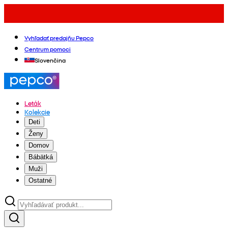
Vyhľadať predajňu Pepco
Centrum pomoci
Slovenčina
Leták
Kolekcie
Deti
Ženy
Domov
Bábätká
Muži
Ostatné