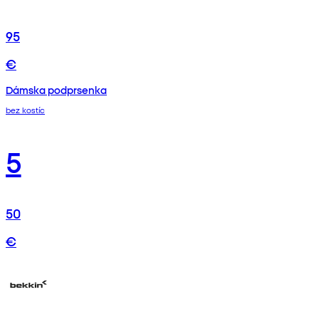
95
€
Dámska podprsenka
bez kostíc
5
50
€