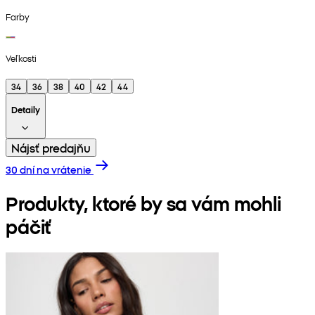
Farby
Veľkosti
34
36
38
40
42
44
Detaily
Nájsť predajňu
30 dní na vrátenie
Produkty, ktoré by sa vám mohli
páčiť