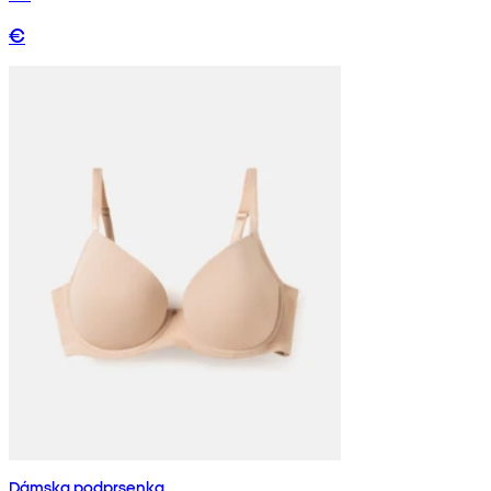
€
Dámska podprsenka