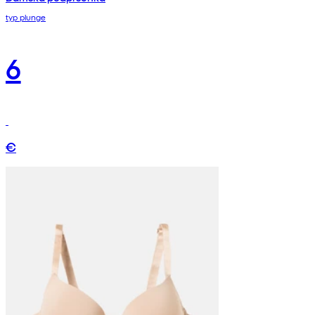
typ plunge
6
€