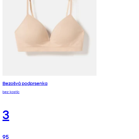
Bezošvá podprsenka
bez kostíc
3
95