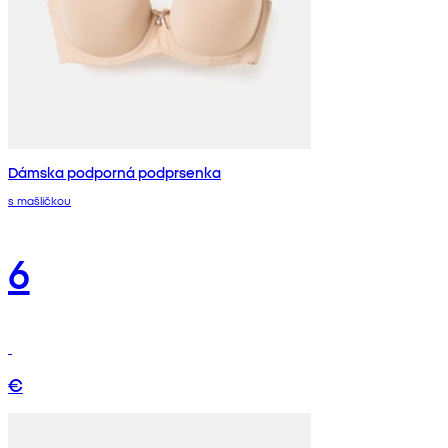
Dámska podporná podprsenka
s mašličkou
6
€