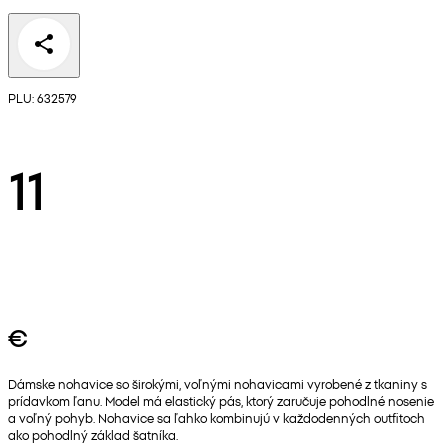
PLU: 632579
11
€
Dámske nohavice so širokými, voľnými nohavicami vyrobené z tkaniny s
prídavkom ľanu. Model má elastický pás, ktorý zaručuje pohodlné nosenie
a voľný pohyb. Nohavice sa ľahko kombinujú v každodenných outfitoch
ako pohodlný základ šatníka.